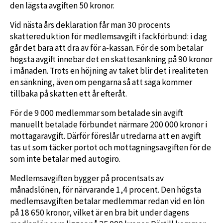
den lägsta avgiften 50 kronor.
Vid nästa års deklaration får man 30 procents
skattereduktion för medlemsavgift i fackförbund: i dag
går det bara att dra av för a-kassan. För de som betalar
högsta avgift innebär det en skattesänkning på 90 kronor
i månaden. Trots en höjning av taket blir det i realiteten
en sänkning, även om pengarna så att säga kommer
tillbaka på skatten ett år efteråt.
För de 9 000 medlemmar som betalade sin avgift
manuellt betalade förbundet närmare 200 000 kronor i
mottagaravgift. Därför föreslår utredarna att en avgift
tas ut som täcker portot och mottagningsavgiften för de
som inte betalar med autogiro.
Medlemsavgiften bygger på procentsats av
månadslönen, för närvarande 1,4 procent. Den högsta
medlemsavgiften betalar medlemmar redan vid en lön
på 18 650 kronor, vilket är en bra bit under dagens