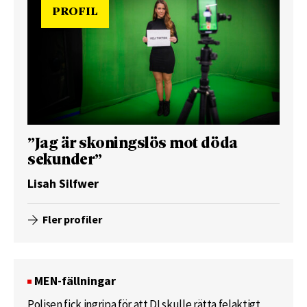
PROFIL
”Jag är skoningslös mot döda
sekunder”
Lisah Silfwer
Fler profiler
MEN-fällningar
Polisen fick ingripa för att DI skulle rätta felaktigt