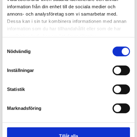
information från din enhet till de sociala medier och
annons- och analysföretag som vi samarbetar med.
Dessa kan i sin tur kombinera informationen med annan
Så mycket tjänar mediecheferna
information som du har tillhandahållit eller som de har
samlat in när du har använt deras tjänster.
Så mycket tjänar 260 mediechefer
Samtyckesval
Nödvändig
Inställningar
Statistik
Marknadsföring
Tillåt alla