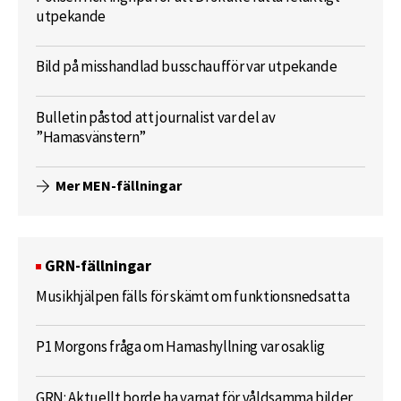
utpekande
Bild på misshandlad busschaufför var utpekande
Bulletin påstod att journalist var del av
”Hamasvänstern”
Mer MEN-fällningar
GRN-fällningar
Musikhjälpen fälls för skämt om funktionsnedsatta
P1 Morgons fråga om Hamashyllning var osaklig
GRN: Aktuellt borde ha varnat för våldsamma bilder