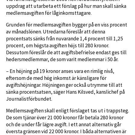
uppdrag att utarbeta ett förslag på hur man skall sänka
medlemsavgiften för låginkomsttagare.
Grunden för medlemsavgiften bygger på en viss procent
av månadslönen. Utredarna föreslår att denna
procentsats sänks från nuvarande 1,4 procent till 1,25
procent, om högsta avgiften höjs till 280 kronor.
Dessutom föreslår de att avgiftsbefrielse endast ges till
hedersmedlemmar, de som varit medlemmar i 50 år.
– En höjning på 19 kronor anses vara en rimlig nivå,
eftersom de med hög inkomst är känsligare för
avgiftshöjningar. Höjningen ger också utrymme till att
sänka procentsatsen, säger Hans Kilsved, kanslichef på
Journalistförbundet.
Medlemsavgiften skall enligt förslaget tas ut i trappsteg.
De som tjänar över 21 000 kronor får betala 280 kronor
och de under får lägre avgift. I ett annat alternativ går
översta gränsen vid 22 000 kronor. I båda alternativen är