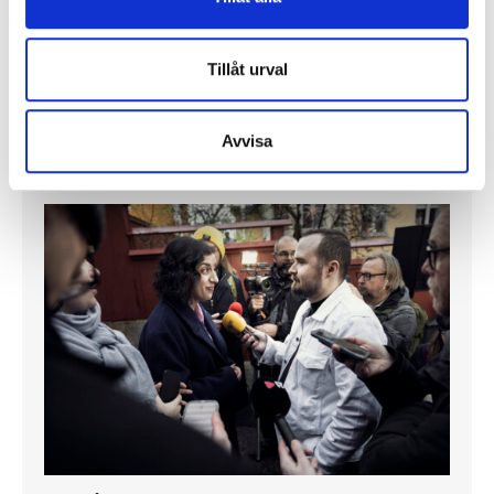
Enorma skillnader mellan
chefredaktörerna
Tillåt urval
Så mycket tjänar dagspresscheferna
Avvisa
REPORTAGE