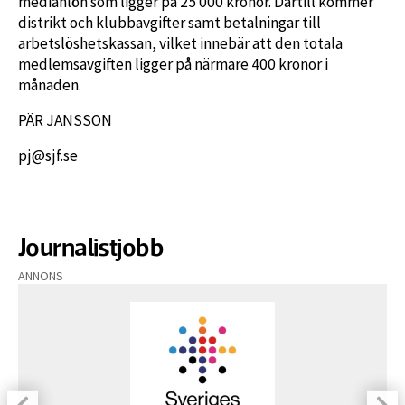
medianlön som ligger på 25 000 kronor. Därtill kommer
distrikt och klubbavgifter samt betalningar till
arbetslöshetskassan, vilket innebär att den totala
medlemsavgiften ligger på närmare 400 kronor i
månaden.
PÄR JANSSON
pj@sjf.se
Journalistjobb
ANNONS