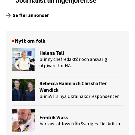
Journalist till Ingenjoren.se
Se fler annonser
Nytt om folk
Helena Tell
blir ny chefredaktör och ansvarig
utgivare för NA.
Rebecca Haimi och Christoffer
Wendick
blir SVT:s nya Ukrainakorrespondenter.
Fredrik Wass
har kastat loss från Sveriges Tidskrifter.