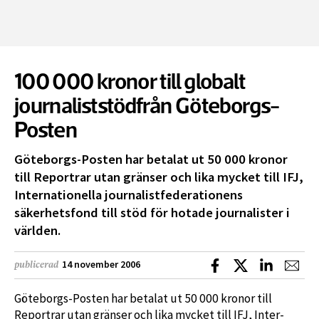
100 000 kronor till globalt
journaliststödfrån Göteborgs-
Posten
Göteborgs-Posten har betalat ut 50 000 kronor
till Reportrar utan gränser och lika mycket till IFJ,
Inter­nationella journalistfederationens
säkerhetsfond till stöd för hotade journalister i
världen.
Dela på Facebook
Dela på X
Dela på L
Dela
14 november 2006
publicerad
Göteborgs-Posten har betalat ut 50 000 kronor till
Reportrar utan gränser och lika mycket till IFJ, Inter­