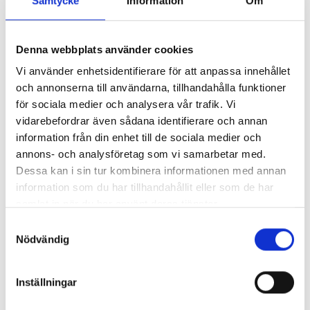
Samtycke
Information
Om
Så mycket tjänar 260 mediechefer
Denna webbplats använder cookies
Vi använder enhetsidentifierare för att anpassa innehållet
och annonserna till användarna, tillhandahålla funktioner
för sociala medier och analysera vår trafik. Vi
vidarebefordrar även sådana identifierare och annan
information från din enhet till de sociala medier och
annons- och analysföretag som vi samarbetar med.
Dessa kan i sin tur kombinera informationen med annan
information som du har tillhandahållit eller som de har
samlat in när du har använt deras tjänster.
Samtyckesval
Nödvändig
Enorma skillnader mellan
chefredaktörerna
Inställningar
Så mycket tjänar dagspresscheferna