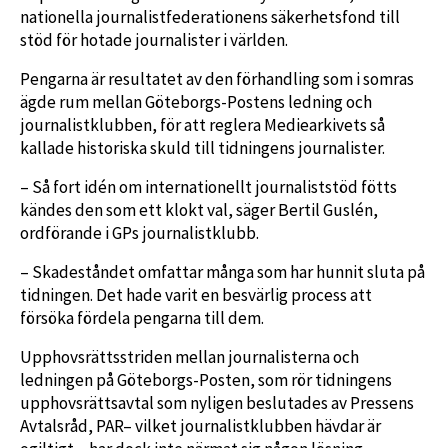
nationella journalistfederationens säkerhetsfond till
stöd för hotade journalister i världen.
Pengarna är resultatet av den förhandling som i somras
ägde rum mellan Göteborgs-Postens ledning och
journalistklubben, för att reglera Mediearkivets så
kallade historiska skuld till tidningens journalister.
– Så fort idén om internationellt journaliststöd fötts
kändes den som ett klokt val, säger Bertil Guslén,
ordförande i GPs journalistklubb.
– Skadeståndet omfattar många som har hunnit sluta på
tidningen. Det hade varit en besvärlig process att
försöka fördela pengarna till dem.
Upphovsrättsstriden mellan journalisterna och
ledningen på Göteborgs-Posten, som rör tidningens
upphovsrättsavtal som nyligen beslutades av Pressens
Avtalsråd, PAR– vilket journalistklubben hävdar är