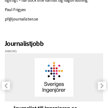
ogiltigt – har dock inte närmat sig någon lösning.
Paul Frigyes
pf@journalisten.se
Journalistjobb
ANNONS