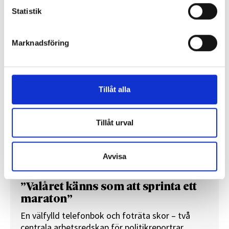
Statistik
REPORTAGE
Marknadsföring
Tillåt alla
Tillåt urval
Avvisa
”Valåret känns som att sprinta ett
maraton”
En välfylld telefonbok och foträta skor – två
centrala arbetsredskap för politikreportrar.