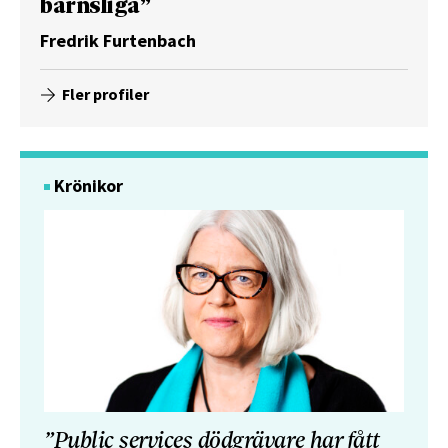
barnsliga”
Fredrik Furtenbach
Fler profiler
Krönikor
”Public services dödgrävare har fått