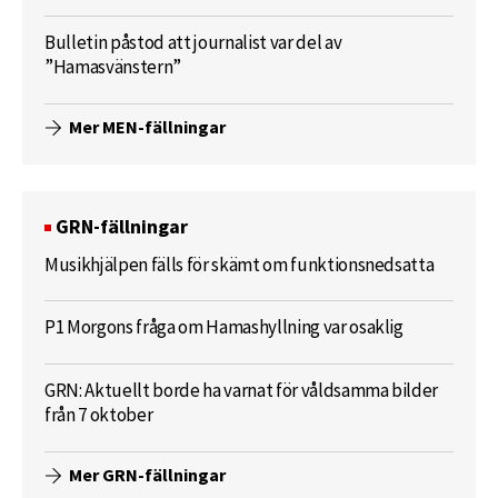
Bulletin påstod att journalist var del av
”Hamasvänstern”
Mer MEN-fällningar
GRN-fällningar
Musikhjälpen fälls för skämt om funktionsnedsatta
P1 Morgons fråga om Hamashyllning var osaklig
GRN: Aktuellt borde ha varnat för våldsamma bilder
från 7 oktober
Mer GRN-fällningar