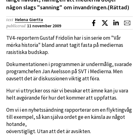
någon slags "sanning" om invandringen.(Rättad)
Helena Giertta
text
Dela på Facebook
Dela på X
Dela på L
Dela
11 november 2009
publicerad
TV4-reportern Gustaf Fridolin har i sin serie om "Vår
mörka historia" bland annat tagit fasta på mediernas
rasistiska budskap.
Dokumentationen i programmen är undermålig, svarade
programchefen Jan Axelsson på SVT i Medierna. Men
oavsett det är diskussionen viktig att föra.
Hur vi uttrycker oss när vi bevakar ett ämne kan ju vara
helt avgörande för hur det kommer att uppfattas.
Om vi i en nyhetssändning rapporterar om en flyktingvåg
till exempel, så kan själva ordet ge en känsla av något
hotande,
oöverstigligt. Utan att det är avsikten.