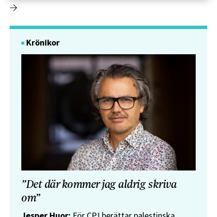
Krönikor
”Det där kommer jag aldrig skriva
om”
Jesper Huor:
För CPJ berättar palestinska