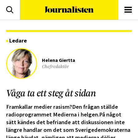
logotyp
Sök
Men
Ledare
Helena Giertta
Chefredaktör
Våga ta ett steg åt sidan
Framkallar medier rasism?Den frågan ställde
radioprogrammet Medierna i helgen.På något
sätt kändes det befriande att diskussionen inte
längre handlar om det som Sverigedemokraterna
länge hävdat, nämligen att medierna döljer