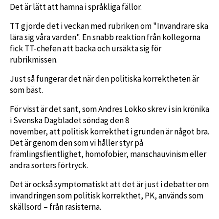
Det är lätt att hamna i språkliga fällor.
TT gjorde det i veckan med rubriken om "Invandrare ska
lära sig våra värden". En snabb reaktion från kollegorna
fick TT-chefen att backa och ursäkta sig för
rubrikmissen.
Just så fungerar det när den politiska korrektheten är
som bäst.
För visst är det sant, som Andres Lokko skrev i sin krönika
i Svenska Dagbladet söndag den 8
november, att politisk korrekthet i grunden är något bra.
Det är genom den som vi håller styr på
främlingsfientlighet, homofobier, manschauvinism eller
andra sorters förtryck.
Det är också symptomatiskt att det är just i debatter om
invandringen som politisk korrekthet, PK, används som
skällsord – från rasisterna.