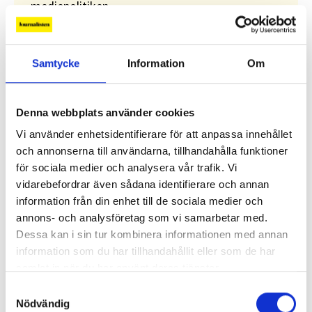
mediepolitiken.
Alla ledare
Samtycke
Information
Om
Debatt
Denna webbplats använder cookies
Replik: ”Sociala medier kan räknas som kritisk
infrastruktur”
Vi använder enhetsidentifierare för att anpassa innehållet
och annonserna till användarna, tillhandahålla funktioner
för sociala medier och analysera vår trafik. Vi
Replik: ”Public service-bolagen behöver Tiktok och
vidarebefordrar även sådana identifierare och annan
Instagram för att nå hela befolkningen”
information från din enhet till de sociala medier och
annons- och analysföretag som vi samarbetar med.
”Public service behöver återta ägandet från
Dessa kan i sin tur kombinera informationen med annan
techjättarna”
information som du har tillhandahållit eller som de har
samlat in när du har använt deras tjänster.
Replik: ”Tv-mediet har svårare att bära verklig
Samtyckesval
komplexitet – men när det lyckas är det magiskt”
Nödvändig