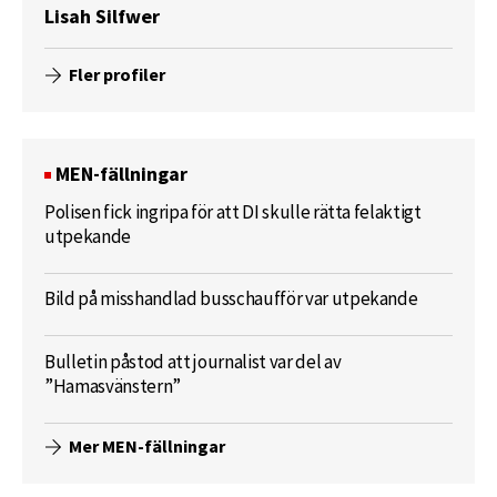
Lisah Silfwer
Fler profiler
MEN-fällningar
Polisen fick ingripa för att DI skulle rätta felaktigt
utpekande
Bild på misshandlad busschaufför var utpekande
Bulletin påstod att journalist var del av
”Hamasvänstern”
Mer MEN-fällningar