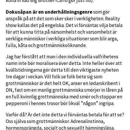
kolla in vad Big Brother-Carro gör just nu).
Dokusåpan är en underhållningsgenre
som gör
anspråk på att det som sker sker i verkligheten. Reality
show kallas det på engelska. Det vi förväntas vilja betala
för att kunna titta på närsomhelst och varsomhelst är
verkliga människor i verkliga situationer som blir arga,
fulla, kåta och grottmänniskoliknande.
Jag har förstått att man i den individuella valfrihetens
namn inte bör moralisera över detta. Inte heller över att
kvällstidningarna gör detta till den viktigaste nyheten
tre dagar i veckan. Vill folk se folk bete sig som
grottmänniskor är det helt OK, anser en ledarskribent i
DN, fast om en manlig grottmänniska smörjer in låren på
en full kvinnlig grottmänniska med smör och stoppar en
pepperoni i hennes trosor bör likväl ”någon” ingripa.
Varför då? Är det inte detta vi förväntas betala för att se?
Oss själva som grottmänniskor. Adrenalinstinna,
hormonsprängda, socialt och sexuellt hämningslösa.