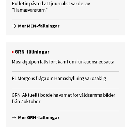
Bulletin påstod att journalist var del av
”Hamasvänstern”
Mer MEN-fällningar
GRN-fällningar
Musikhjälpen fälls för skämt om funktionsnedsatta
P1 Morgons fråga om Hamashyllning var osaklig
GRN: Aktuellt borde ha varnat för våldsamma bilder
från 7 oktober
Mer GRN-fällningar