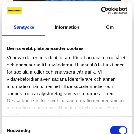
”Hotet kommer från höger”
Den populistiska mediekritiken har blivit en
Samtycke
Information
Om
högerpolitisk strategi. I Sverige har det hittills
inte gett några större avtryck i den förda
mediepolitiken.
Denna webbplats använder cookies
Alla ledare
Vi använder enhetsidentifierare för att anpassa innehållet
och annonserna till användarna, tillhandahålla funktioner
för sociala medier och analysera vår trafik. Vi
Debatt
vidarebefordrar även sådana identifierare och annan
information från din enhet till de sociala medier och
Replik: ”Sociala medier kan räknas som kritisk
annons- och analysföretag som vi samarbetar med.
infrastruktur”
Dessa kan i sin tur kombinera informationen med annan
information som du har tillhandahållit eller som de har
Replik: ”Public service-bolagen behöver Tiktok och
samlat in när du har använt deras tjänster.
Instagram för att nå hela befolkningen”
Samtyckesval
Nödvändig