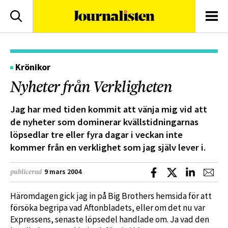
logotyp
Sök
Men
Krönikor
Nyheter från Verkligheten
Jag har med tiden kommit att vänja mig vid att
de nyheter som dominerar kvällstidningarnas
löpsedlar tre eller fyra dagar i veckan inte
kommer från en verklighet som jag själv lever i.
Dela på Facebook
Dela på X
Dela på L
Dela
9 mars 2004
publicerad
Häromdagen gick jag in på Big Brothers hemsida för att
försöka begripa vad Aftonbladets, eller om det nu var
Expressens, senaste löpsedel handlade om. Ja vad den