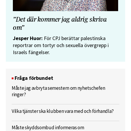
”Det där kommer jag aldrig skriva
om”
Jesper Huor:
För CPJ berättar palestinska
reportrar om tortyr och sexuella övergrepp i
Israels fängelser.
Fråga förbundet
Måste jag avbryta semestern om nyhetschefen
ringer?
Vilka tjänster ska klubben vara med och förhandla?
Måste skyddsombud informeras om