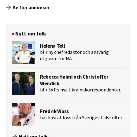
Se fler annonser
Nytt om folk
Helena Tell
blir ny chefredaktör och ansvarig
utgivare för NA.
Rebecca Haimi och Christoffer
Wendick
blir SVT:s nya Ukrainakorrespondenter.
Fredrik Wass
har kastat loss från Sveriges Tidskrifter.
Nytt om folk