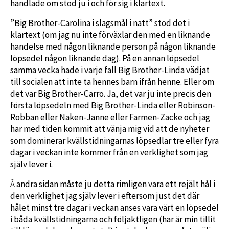
handlade om stod ju i och för sig i klartext.
”Big Brother-Carolina i slagsmål i natt” stod det i
klartext (om jag nu inte förväxlar den med en liknande
händelse med någon liknande person på någon liknande
löpsedel någon liknande dag). På en annan löpsedel
samma vecka hade i varje fall Big Brother-Linda vädjat
till socialen att inte ta hennes barn ifrån henne. Eller om
det var Big Brother-Carro. Ja, det var ju inte precis den
första löpsedeln med Big Brother-Linda eller Robinson-
Robban eller Naken-Janne eller Farmen-Zacke och jag
har med tiden kommit att vänja mig vid att de nyheter
som dominerar kvällstidningarnas löpsedlar tre eller fyra
dagar i veckan inte kommer från en verklighet som jag
själv lever i.
Å andra sidan måste ju detta rimligen vara ett rejält hål i
den verklighet jag själv lever i eftersom just det där
hålet minst tre dagar i veckan anses vara värt en löpsedel
i båda kvällstidningarna och följaktligen (här är min tillit