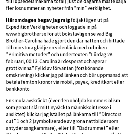
till löpsedelsmakarna total) just de dagarna måste sälja
fler lösnummer än nyheter från ”min” verklighet.
Häromdagen begav jag mig
följaktligen ut på
Expedition Verkligheten och loggade in på
www.bigbrother.se för att bokstavligen se vad Big
Brother-Carolina hade gjort den där natten och hittade
till min stora glädje en videolänk med rubriken
”Primitiva metoder” och undertexten ”Lördag 28
februari, 00:13. Carolina är desperat och agerar
grottkvinna.” Fylld av förväntan (förskönande
omskrivning) klickar jag på länken och blir uppmanad att
betala femton kronor via mobil, payex, kreditkort eller
bankkonto.
En smula avskräckt (över den ohöljda kommersialism
som genast slår mitt nyväckta människointresse i
ansiktet) klickar jag istället på länkarna till ”Directors
cut” 1 och 2 (symboliserade av gröna nattbilder som
antyder sängkammare), eller till ”Badrummet” eller