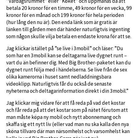
”Vardagsrummet” eller ”Köket” och uppmanas då att
betala 20 kronor för en timme, 49 kronor för en vecka, 99
kronor för en månad och 199 kronor för hela perioden
(hur lång den nu är). Den enda länk som är gratis är
länken till gården men där händer naturligtvis ingenting
som någon skulle vilja betala en endaste krona för att se.
Jag klickar istället på ”se live i 3mobil” och läser: ”Du
som har en 3mobil kan se deltagarna live dygnet runt –
vart du än befinner dig. Med Big Brother-paketet kan du
dygnet runt följa med i händelserna. Se live från de sex
olika kamerorna i huset samt nedladdningsbara
videoklipp. Naturligtvis får du också de senaste
nyheterna och deltagarinformation direkt i din 3mobil.”
Jag klickar mig vidare för att få reda på vad det kostar
och får reda på att det kostar som på nätet förutom att
man måste köpa ny mobil och nytt abonnemang och
skaffa sig ett nytt liv (eller vad man nu ska kalla den nya
sköna tillvaro där man närsomhelst och varsomhelst kan