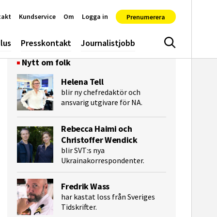
takt
Kundservice
Om
Logga in
Prenumerera
lus
Presskontakt
Journalistjobb
Sök
Nytt om folk
Helena Tell
blir ny chefredaktör och
ansvarig utgivare för NA.
Rebecca Haimi och
Christoffer Wendick
blir SVT:s nya
Ukrainakorrespondenter.
Fredrik Wass
har kastat loss från Sveriges
Tidskrifter.
e-post