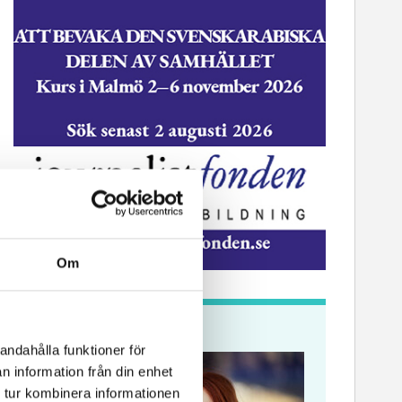
Om
ssekreterare till Sidas
Hem & Hyr
mmunikationsenhet
Vänersbo
Krönikor
andahålla funktioner för
n information från din enhet
 tur kombinera informationen