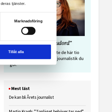
deras tjänster.
Marknadsföring
”Journalistens tio budord”
Malin Crona:
Tillåt alla
Följer du inte de här tio
budorden? Då är det inte journalistik du
gör.
Mest läst
De kan bli Årets journalist
Martin Kragh: ”Tonläget behöver tas ned”