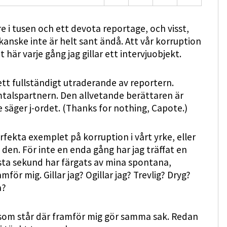
e i tusen och ett devota reportage, och visst,
 kanske inte är helt sant ändå. Att vår korruption
här varje gång jag gillar ett intervjuobjekt.
ett fullständigt utraderande av reportern.
mtalspartnern. Den allvetande berättaren är
 säger j-ordet. (Thanks for nothing, Capote.)
fekta exemplet på korruption i vårt yrke, eller
 den. För inte en enda gång har jag träffat en
sta sekund har färgats av mina spontana,
ör mig. Gillar jag? Ogillar jag? Trevlig? Dryg?
a?
 som står där framför mig gör samma sak. Redan