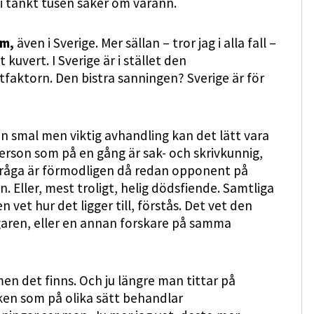
 vi tänkt tusen saker om varann.
em,
även i Sverige. Mer sällan – tror jag i alla fall –
kuvert. I Sverige är i stället den
faktorn. Den bistra sanningen? Sverige är för
en smal men viktig avhandling kan det lätt vara
person som på en gång är sak- och skrivkunnig,
fråga är förmodligen då redan opponent på
 Eller, mest troligt, helig dödsfiende. Samtliga
n vet hur det ligger till, förstås. Det vet den
ggaren, eller en annan forskare på samma
en det finns. Och ju längre man tittar på
tiken som på olika sätt behandlar