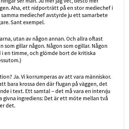
ningar ser man. Ju mer jag vet, desto mer
ingen. Aha, ett nidporträtt på en stor mediechef i
t: samma mediechef avstyrde ju ett samarbete
are. Sant exempel.
sarna, utan av någon annan. Och allra oftast
n som gillar någon. Någon som ogillar. Någon
d i en timme, och glömde bort de kritiska
essutom.)
ion? Ja. Vi korrumperas av att vara människor.
r att bara krossa den där flugan på väggen, det
nde i text. Ett samtal – det må vara en intervju
nna givna ingrediens: Det är ett möte mellan två
er det.