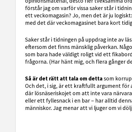
opinionsmaterial, desto fler tveksamma ord
förstår jag om varför vissa saker står i tidn
ett veckomagasin? Jo, men det är ju logisk
med det där veckomagasinet bara kort tidig
Saker står i tidningen på uppdrag inte av lä
eftersom det finns mänsklig påverkan. Någo
som bara hade väldigt roligt vid ett fikabor
frågorna. (Har hänt mig, och flera gånger d
Så är det rätt att tala om detta
som korrupt
Och det, i sig, är ett kraftfullt argument fö
där lösnäseriskojet om att inte vara närvara
eller ett fyllesnack i en bar – har alltid de
människor. Jag menar att vi ljuger om vi dölj