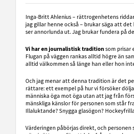
Inga-Britt Ahlenius – rättrogenhetens riddar
jag gillar henne också – brukar säga att det
ser annorlunda ut. Jag brukar fundera på det 
Vi har en journalistisk tradition
som prisar 
Flugan på väggen rankas alltid högre än sa
alltid välkommen så länge han eller hon inte
Och jag menar att denna tradition är det per
rättare: ett exempel på hur vi försöker dölja
människa öga mot öga utan att jag från för
mänskliga känslor för personen som står framf
Illaluktande? Snygga glasögon? Hockeyfrill
Värderingen påbörjas direkt, och personen