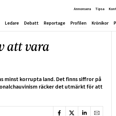
Annonsera
Tipsa
Kon
Ledare
Debatt
Reportage
Profilen
Krönikor
P
 att vara
ns minst korrupta land. Det finns siffror på
tionalchauvinism räcker det utmärkt för att
Dela på Facebook
Dela på X
Dela på LinkedIn
Dela via 