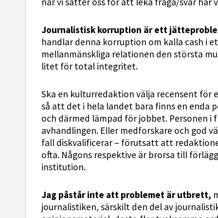
när vi sätter oss för att leka fråga/svar har
Journalistisk korruption är ett jätteprobl
handlar denna korruption om kalla cash i ett 
mellanmänskliga relationen den största mut
litet för total integritet.
Ska en kulturredaktion välja recensent för 
så att det i hela landet bara finns en enda 
och därmed lämpad för jobbet. Personen i 
avhandlingen. Eller medforskare och god vän.
fall diskvalificerar – förutsatt att redaktione
ofta. Någons respektive är brorsa till förlä
institution.
Jag påstår inte att problemet är utbrett,
m
journalistiken, särskilt den del av journalis