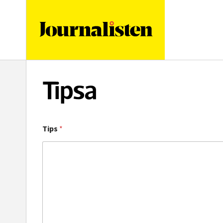
logotyp
Tipsa
Tips
*