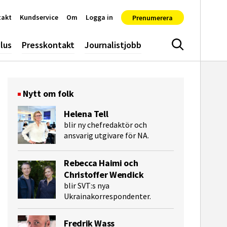
takt
Kundservice
Om
Logga in
Prenumerera
lus
Presskontakt
Journalistjobb
Sök
Nytt om folk
Helena Tell
blir ny chefredaktör och
ansvarig utgivare för NA.
Rebecca Haimi och
Christoffer Wendick
blir SVT:s nya
Ukrainakorrespondenter.
Fredrik Wass