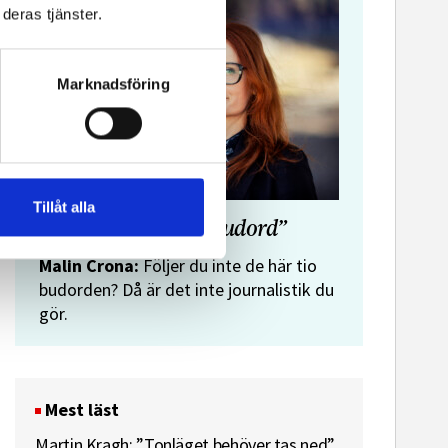
deras tjänster.
Marknadsföring
Tillåt alla
”Journalistens tio budord”
Malin Crona:
Följer du inte de här tio
budorden? Då är det inte journalistik du
gör.
Mest läst
Martin Kragh: ”Tonläget behöver tas ned”