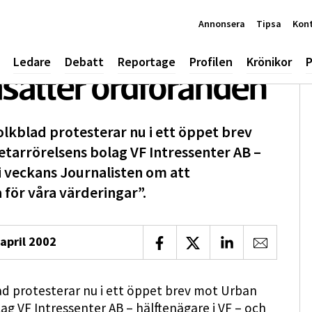
Annonsera
Tipsa
Kon
Ledare
Debatt
Reportage
Profilen
Krönikor
P
sätter ordföranden
lkblad protesterar nu i ett öppet brev
tarrörelsens bolag VF Intressenter AB –
 i veckans Journalisten om att
 för våra värderingar”.
 april 2002
Dela på Facebook
Dela på X
Dela på LinkedIn
Dela via 
d protesterar nu i ett öppet brev mot Urban
ag VF Intressenter AB – hälftenägare i VF – och