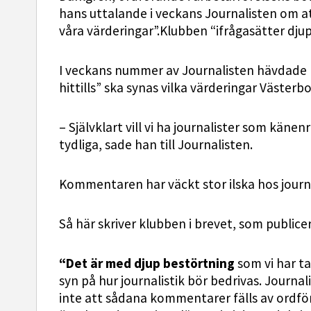
hans uttalande i veckans Journalisten om at
våra värderingar”.Klubben “ifrågasätter dju
I veckans nummer av Journalisten hävdade U
hittills” ska synas vilka värderingar Västerb
– Självklart vill vi ha journalister som käne
tydliga, sade han till Journalisten.
Kommentaren har väckt stor ilska hos journa
Så här skriver klubben i brevet, som publice
“Det är med djup bestörtning
som vi har t
syn på hur journalistik bör bedrivas. Journa
inte att sådana kommentarer fälls av ordfö