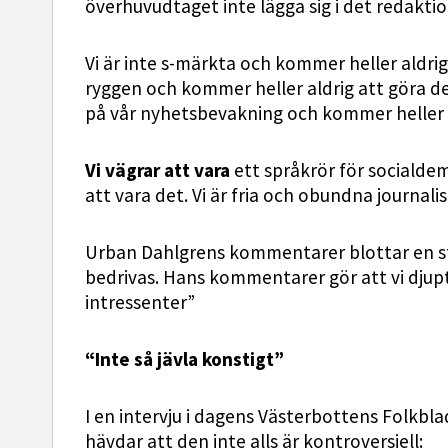
överhuvudtaget inte lägga sig i det redaktio
Vi är inte s-märkta och kommer heller aldrig 
ryggen och kommer heller aldrig att göra det
på vår nyhetsbevakning och kommer heller a
Vi vägrar att vara
ett språkrör för socialde
att vara det. Vi är fria och obundna journali
Urban Dahlgrens kommentarer blottar en st
bedrivas. Hans kommentarer gör att vi djupt
intressenter”
“Inte så jävla konstigt”
I en intervju i dagens Västerbottens Folkbl
hävdar att den inte alls är kontroversiell: