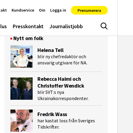
takt
Kundservice
Om
Logga in
Prenumerera
lus
Presskontakt
Journalistjobb
Sök
Nytt om folk
Helena Tell
blir ny chefredaktör och
ansvarig utgivare för NA.
Rebecca Haimi och
Christoffer Wendick
blir SVT:s nya
Ukrainakorrespondenter.
e-post
Fredrik Wass
har kastat loss från Sveriges
Tidskrifter.