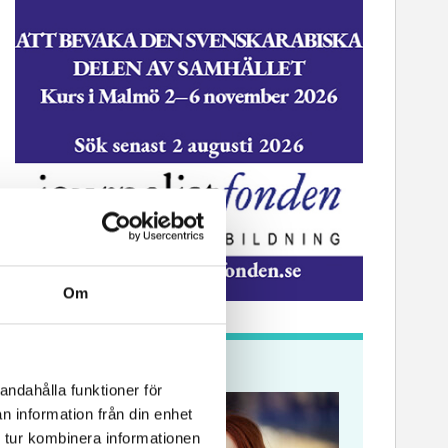
ssekreterare till Sidas
Hem & Hyr
mmunikationsenhet
Vänersbo
Om
Krönikor
andahålla funktioner för
n information från din enhet
 tur kombinera informationen