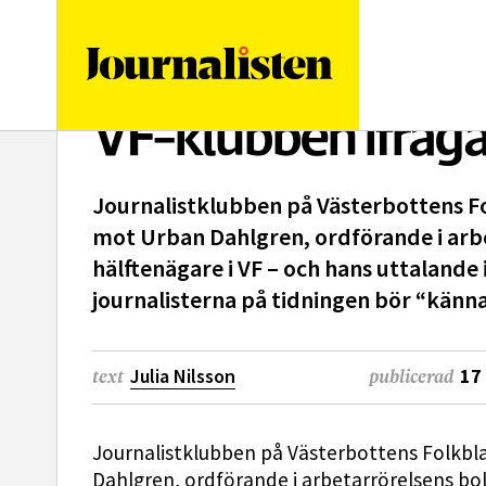
logotyp
VF-klubben ifråga
Journalistklubben på Västerbottens Fo
mot Urban Dahlgren, ordförande i arbe
hälftenägare i VF – och hans uttalande
journalisterna på tidningen bör “känna
Julia Nilsson
17
text
publicerad
Journalistklubben på Västerbottens Folkbla
Dahlgren, ordförande i arbetarrörelsens bol