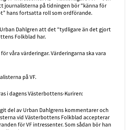
t journalisterna på tidningen bör “känna för
pt” hans fortsatta roll som ordförande.
rban Dahlgren att det “tydligare än det gjort
ottens Folkblad har.
nr för våra värderingar. Värderingarna ska vara
listerna på VF.
ras i dagens Västerbottens-Kuriren:
agit del av Urban Dahlgrens kommentarer och
listerna vid Västerbottens Folkblad accepterar
randen för VF intressenter. Som sådan bör han