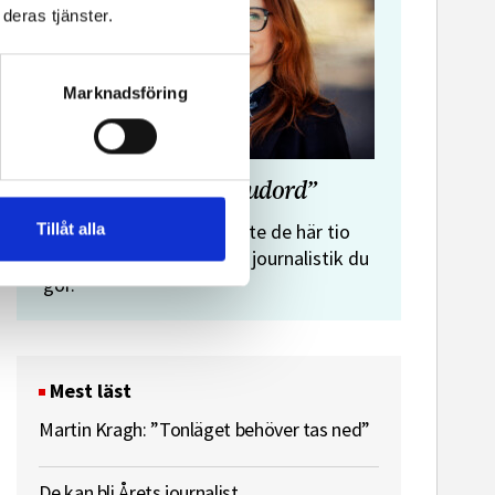
deras tjänster.
Marknadsföring
”Journalistens tio budord”
Malin Crona:
Tillåt alla
Följer du inte de här tio
budorden? Då är det inte journalistik du
gör.
Mest läst
Martin Kragh: ”Tonläget behöver tas ned”
De kan bli Årets journalist