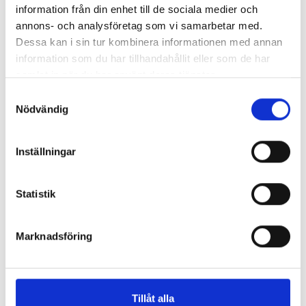
chefredaktörerna
information från din enhet till de sociala medier och
annons- och analysföretag som vi samarbetar med.
Så mycket tjänar dagspresscheferna
Dessa kan i sin tur kombinera informationen med annan
information som du har tillhandahållit eller som de har
samlat in när du har använt deras tjänster.
Samtyckesval
REPORTAGE
Nödvändig
Inställningar
Statistik
Marknadsföring
Tillåt alla
”Valåret känns som att sprinta ett