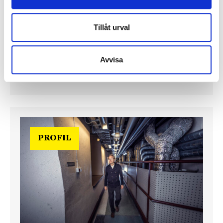
maraton”
En välfylld telefonbok och foträta skor – två
Tillåt urval
centrala arbetsredskap för politikreportrar.
Journalisten tog rygg på TT Nyhetsbyråns Maria
Davidsson och Expressens Max V Karlsson under
Avvisa
upptakten till den långa valrörelsen 2026
PROFIL