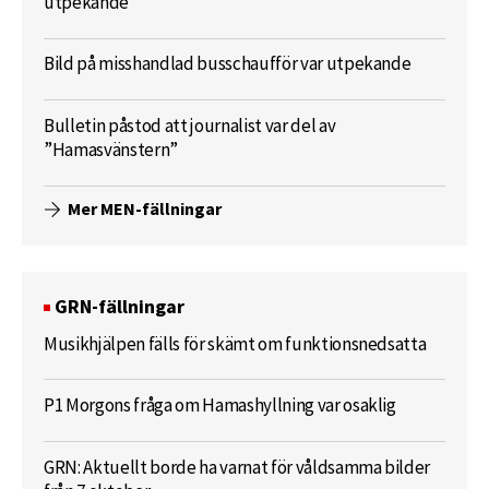
utpekande
Bild på misshandlad busschaufför var utpekande
Bulletin påstod att journalist var del av
”Hamasvänstern”
Mer MEN-fällningar
GRN-fällningar
Musikhjälpen fälls för skämt om funktionsnedsatta
P1 Morgons fråga om Hamashyllning var osaklig
GRN: Aktuellt borde ha varnat för våldsamma bilder