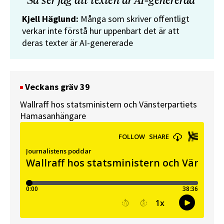
”Så ser jag att texten är AI-genererad”
Kjell Häglund:
Många som skriver offentligt
verkar inte förstå hur uppenbart det är att
deras texter är AI-genererade
Veckans gräv 39
Wallraff hos statsministern och Vänsterpartiets
Hamasanhängare