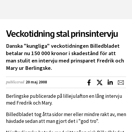
Veckotidning stal prinsintervju
Danska "kungliga" veckotidningen Billedbladet
betalar nu 150 000 kronor i skadestånd för att
man stulit en intervju med prinsparet Fredrik och
Mary ur Berlingske.
Dela på Facebook
Dela på X
Dela på L
Dela
20 maj 2008
publicerad
Berlingske publicerade på lillejulafton en lång intervju
med Fredrik och Mary.
Billedbladet tog åtta sidor mer eller mindre rakt av, men
hävdade sedan att man gjort det i "god tro".