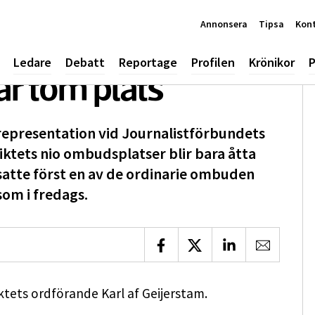
Annonsera
Tipsa
Kon
Ledare
Debatt
Reportage
Profilen
Krönikor
P
har tom plats
ll representation vid Journalistförbundets
iktets nio ombudsplatser blir bara åtta
satte först en av de ordinarie ombuden
om i fredags.
Dela på Facebook
Dela på X
Dela på LinkedIn
Dela via 
riktets ordförande Karl af Geijerstam.