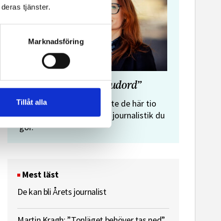
deras tjänster.
Marknadsföring
”Journalistens tio budord”
Malin Crona:
Tillåt alla
Följer du inte de här tio
budorden? Då är det inte journalistik du
gör.
Mest läst
De kan bli Årets journalist
Martin Kragh: ”Tonläget behöver tas ned”