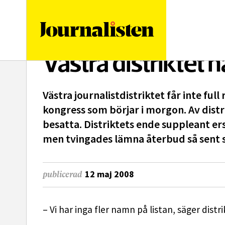
logotyp
Västra distriktet 
Västra journalistdistriktet får inte fu
kongress som börjar i morgon. Av distr
besatta. Distriktets ende suppleant er
men tvingades lämna återbud så sent s
12 maj 2008
publicerad
– Vi har inga fler namn på listan, säger dist