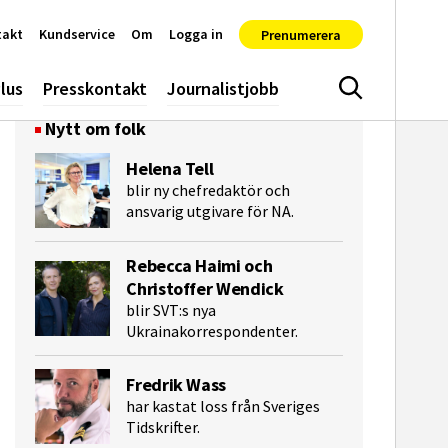
takt
Kundservice
Om
Logga in
Prenumerera
lus
Presskontakt
Journalistjobb
Sök
Nytt om folk
Helena Tell
blir ny chefredaktör och
ansvarig utgivare för NA.
Rebecca Haimi och
Christoffer Wendick
blir SVT:s nya
Ukrainakorrespondenter.
e-post
Fredrik Wass
har kastat loss från Sveriges
Tidskrifter.