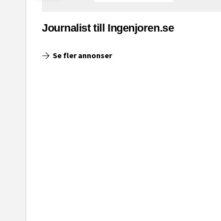
asinet
Journalist till Ingenjoren.se
Se fler annonser