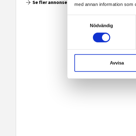
Se fler annonser
med annan information som du 
Samtyckesval
Nödvändig
Avvisa