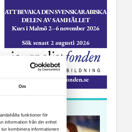
Om
Krönikor
andahålla funktioner för
ssekreterare till Sidas
Hem & Hyr
n information från din enhet
mmunikationsenhet
Vänersbo
 tur kombinera informationen