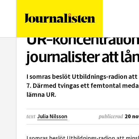
logotyp
UR-koncentration
journalister att l
I somras beslöt Utbildnings-radion att 
7. Därmed tvingas ett femtontal medar
lämna UR.
Julia Nilsson
20 n
text
publicerad
I somras beslöt Utbildnings-radion att minsk