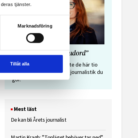
deras tjänster.
Marknadsföring
”Journalistens tio budord”
Malin Crona:
Tillåt alla
Följer du inte de här tio
budorden? Då är det inte journalistik du
gör.
Mest läst
De kan bli Årets journalist
Martin Kragh: ”Tonläget behöver tas ned”