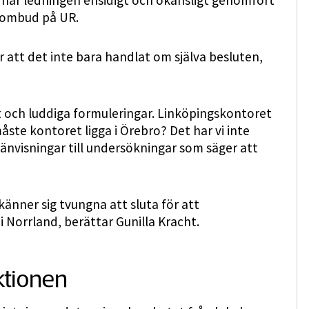
s har ledningen ensidigt och okänsligt genomfört
-ombud på UR.
r att det inte bara handlat om själva besluten,
 och luddiga formuleringar. Linköpingskontoret
måste kontoret ligga i Örebro? Det har vi inte
 hänvisningar till undersökningar som säger att
känner sig tvungna att sluta för att
i Norrland, berättar Gunilla Kracht.
ktionen