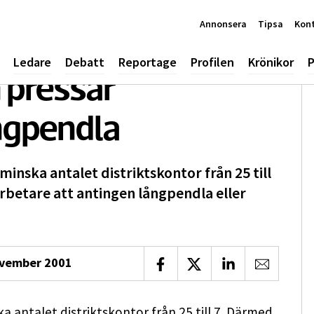
Annonsera
Tipsa
Kon
Ledare
Debatt
Reportage
Profilen
Krönikor
P
 pressar
ångpendla
minska antalet distriktskontor från 25 till
betare att antingen långpendla eller
ovember 2001
Dela på Facebook
Dela på X
Dela på LinkedIn
Dela via 
a antalet distriktskontor från 25 till 7. Därmed