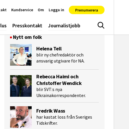
takt
Kundservice
Om
Logga in
Prenumerera
lus
Presskontakt
Journalistjobb
Sök
Nytt om folk
Helena Tell
blir ny chefredaktör och
ansvarig utgivare för NA.
Rebecca Haimi och
Christoffer Wendick
blir SVT:s nya
Ukrainakorrespondenter.
e-post
Fredrik Wass
har kastat loss från Sveriges
Tidskrifter.