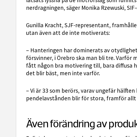
låtsats lyssna på de motförslag som funnit
nerdragningen, säger Monika Rzewuski, SIF
Gunilla Kracht, SJF-representant, framhålle
utan även att de inte motiverats:
– Hanteringen har dominerats av otydlighet
försvinner, i Örebro ska man bli tre. Varför 
fått någon bra motivering till, bara diffusa
det blir bäst, men inte varför.
– Vi är 33 som berörs, varav ungefär hälften 
pendelavstånden blir för stora, framför allt 
Även förändring av produ