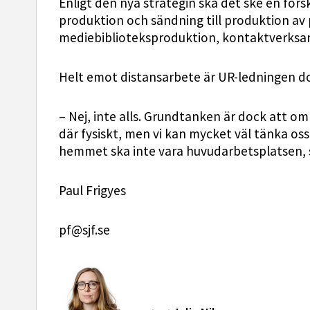
Enligt den nya strategin ska det ske en förs
produktion och sändning till produktion av
mediebiblioteksproduktion, kontaktverksa
Helt emot distansarbete är UR-ledningen do
– Nej, inte alls. Grundtanken är dock att o
där fysiskt, men vi kan mycket väl tänka os
hemmet ska inte vara huvudarbetsplatsen, s
Paul Frigyes
pf@sjf.se