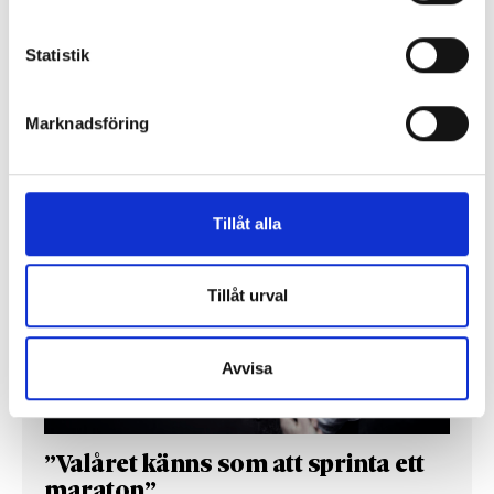
Så mycket tjänar dagspresscheferna
Statistik
Marknadsföring
REPORTAGE
Tillåt alla
Tillåt urval
Avvisa
”Valåret känns som att sprinta ett
maraton”