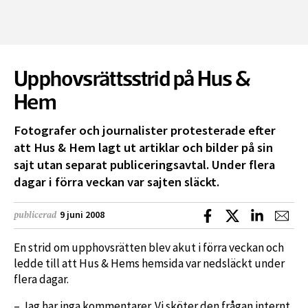
Upphovsrättsstrid på Hus &
Hem
Fotografer och journalister protesterade efter
att Hus & Hem lagt ut artiklar och bilder på sin
sajt utan separat publiceringsavtal. Under flera
dagar i förra veckan var sajten släckt.
Dela på Facebook
Dela på X
Dela på L
Dela
9 juni 2008
publicerad
En strid om upphovsrätten blev akut i förra veckan och
ledde till att Hus & Hems hemsida var nedsläckt under
flera dagar.
– Jag har inga kommentarer. Vi sköter den frågan internt,