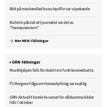
Bild på misshandlad busschaufför var utpekande
Bulletin påstod att journalist var del av
”Hamasvänstern”
Mer MEN-fällningar
GRN-fällningar
Musikhjälpen fälls för skämt om funktionsnedsatta
P1 Morgons fråga om Hamashyllning var osaklig
GRN: Aktuellt borde ha varnat för våldsamma bilder
från 7 oktober