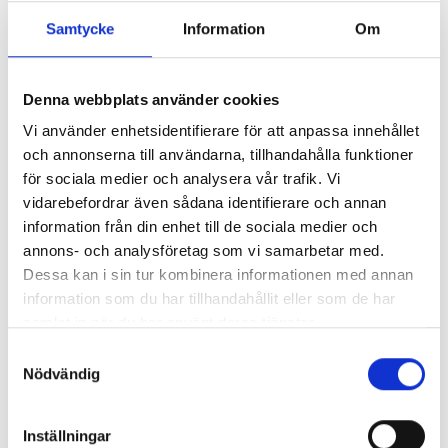
Samtycke
Information
Om
Så mycket tjänar mediecheferna
Så mycket tjänar 260 mediechefer
Denna webbplats använder cookies
Vi använder enhetsidentifierare för att anpassa innehållet
och annonserna till användarna, tillhandahålla funktioner
för sociala medier och analysera vår trafik. Vi
vidarebefordrar även sådana identifierare och annan
information från din enhet till de sociala medier och
annons- och analysföretag som vi samarbetar med.
Dessa kan i sin tur kombinera informationen med annan
information som du har tillhandahållit eller som de har
samlat in när du har använt deras tjänster.
Samtyckesval
Nödvändig
Enorma skillnader mellan
chefredaktörerna
Inställningar