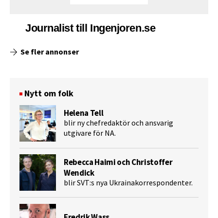
Journalist till Ingenjoren.se
Se fler annonser
Nytt om folk
Helena Tell
blir ny chefredaktör och ansvarig
utgivare för NA.
Rebecca Haimi och Christoffer
Wendick
blir SVT:s nya Ukrainakorrespondenter.
Fredrik Wass