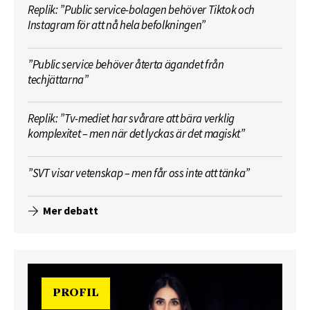
Replik: ”Public service-bolagen behöver Tiktok och
Instagram för att nå hela befolkningen”
”Public service behöver återta ägandet från
techjättarna”
Replik: ”Tv-mediet har svårare att bära verklig
komplexitet – men när det lyckas är det magiskt”
”SVT visar vetenskap – men får oss inte att tänka”
Mer debatt
PROFIL