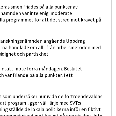
rasismen friades på alla punkter av
 nämnden var inte enig: moderate
lla programmet för att det stred mot kravet på
l Granskningsnämnden angående Uppdrag
arna handlade om allt från arbetsmetoden med
nsidighet och partiskhet.
ainsatt möte förra måndagen. Beslutet
 var friande på alla punkter. I ett
 som undersöker huruvida de förtroendevaldas
iprogram ligger väl i linje med SVT:s
g ställde de lokala politikerna inför en fiktivt
rogrammet stred mot kravet på opartiskhet. Inte