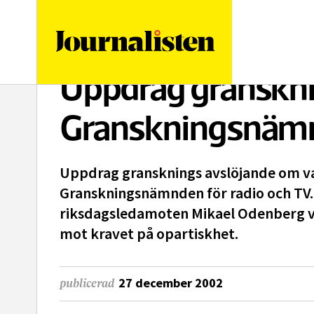
logotyp
Uppdrag gransknin
Granskningsnäm
Uppdrag gransknings avslöjande om val
Granskningsnämnden för radio och TV.
riksdagsledamoten Mikael Odenberg vil
mot kravet på opartiskhet.
27 december 2002
publicerad