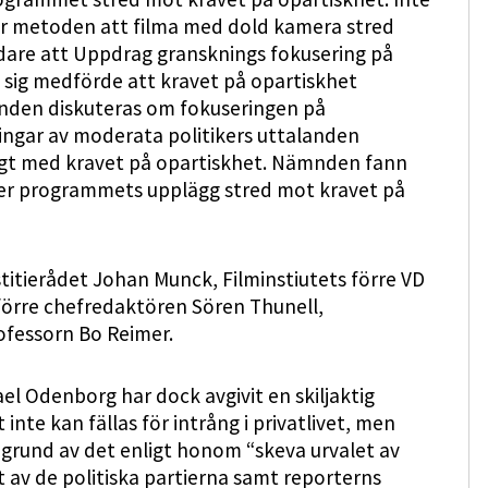
ler metoden att filma med dold kamera stred
re att Uppdrag gransknings fokusering på
sig medförde att kravet på opartiskhet
nden diskuteras om fokuseringen på
ngar av moderata politikers uttalanden
ligt med kravet på opartiskhet. Nämnden fann
ler programmets upplägg stred mot kravet på
titierådet Johan Munck, Filminstiutets förre VD
 förre chefredaktören Sören Thunell,
fessorn Bo Reimer.
el Odenborg har dock avgivit en skiljaktig
te kan fällas för intrång i privatlivet, men
å grund av det enligt honom “skeva urvalet av
t av de politiska partierna samt reporterns