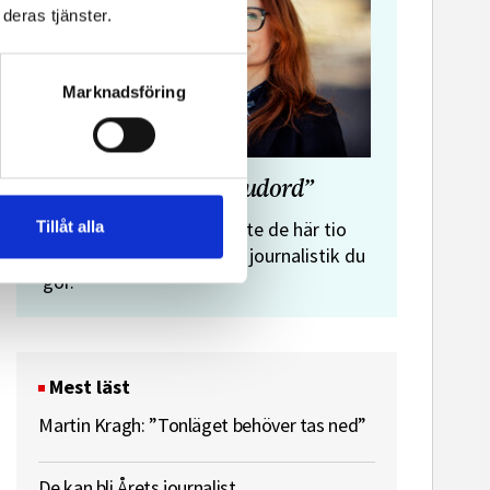
deras tjänster.
Marknadsföring
”Journalistens tio budord”
Malin Crona:
Tillåt alla
Följer du inte de här tio
budorden? Då är det inte journalistik du
gör.
Mest läst
Martin Kragh: ”Tonläget behöver tas ned”
De kan bli Årets journalist