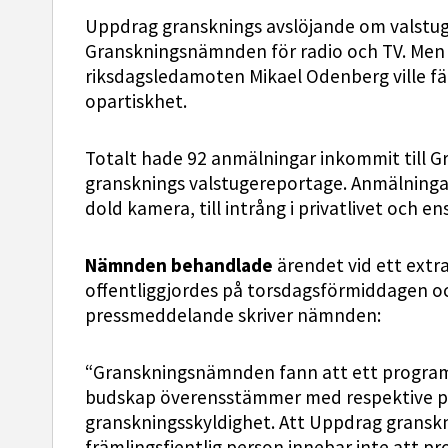
Uppdrag gransknings avslöjande om valstuge
Granskningsnämnden för radio och TV. Men
riksdagsledamoten Mikael Odenberg ville fä
opartiskhet.
Totalt hade 92 anmälningar inkommit til
gransknings valstugereportage. Anmälning
dold kamera, till intrång i privatlivet och e
Nämnden behandlade
ärendet vid ett extr
offentliggjordes på torsdagsförmiddagen och
pressmeddelande skriver nämnden:
“Granskningsnämnden fann att ett program
budskap överensstämmer med respektive part
granskningsskyldighet. Att Uppdrag gransknin
främlingsfientlig person innebar inte att p