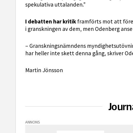
spekulativa uttalanden.”
I debatten har kritik
framförts mot att före
i granskningen av dem, men Odenberg anser i
– Granskningsnämndens myndighetsutövning ha
har heller inte skett denna gång, skriver Ode
Martin Jönsson
Journ
ANNONS