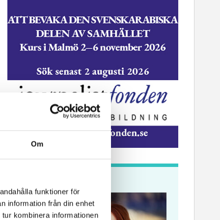
ssekreterare till Sidas
Hem & Hyr
mmunikationsenhet
Vänersbo
Om
Krönikor
andahålla funktioner för
n information från din enhet
 tur kombinera informationen