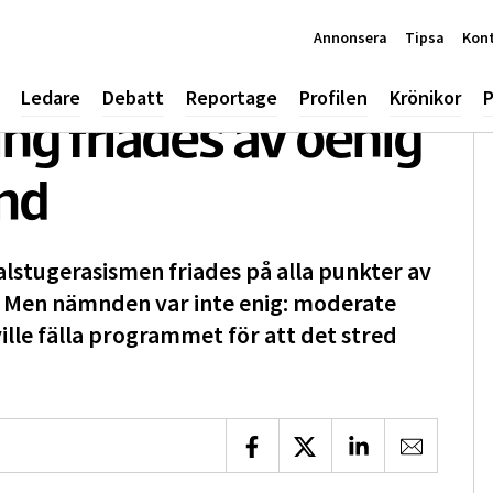
Annonsera
Tipsa
Kon
Ledare
Debatt
Reportage
Profilen
Krönikor
P
g friades av oenig
nd
stugerasismen friades på alla punkter av
 Men nämnden var inte enig: moderate
le fälla programmet för att det stred
Dela på Facebook
Dela på X
Dela på LinkedIn
Dela via 