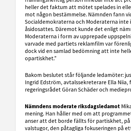
heller det faktum att mötet spelades in el
mot någon bestämmelse. Nämnden fann vida
Socialdemokraterna och Moderaterna inte i 
åsidosattes. Däremot kunde det enligt näm
Moderaterna i form av upprepade uppspelni
varvade med partiets reklamfilm var fören
dock vid en samlad bedömning att inte hel
opartiskhet.”
Bakom beslutet står följande ledamöter: jus
Ingrid Edström, avtalssekreterare Ella Niia,
regeringsrådet Göran Schäder och mediepro
Nämndens moderate riksdagsledamot
Mika
mening. Han håller med om att programmet in
anser att det borde fällts för partiskhet, p
valstugor, den påtagliga fokuseringen på et