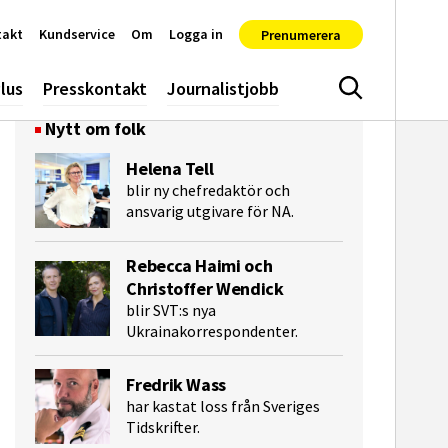
takt
Kundservice
Om
Logga in
Prenumerera
lus
Presskontakt
Journalistjobb
Sök
Nytt om folk
Helena Tell
blir ny chefredaktör och
ansvarig utgivare för NA.
Rebecca Haimi och
Christoffer Wendick
blir SVT:s nya
Ukrainakorrespondenter.
Fredrik Wass
e-post
har kastat loss från Sveriges
Tidskrifter.