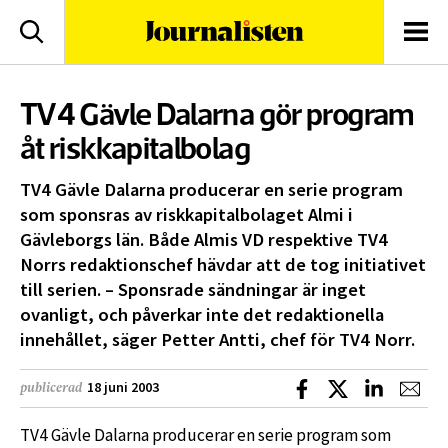
logotyp
Sök
Men
TV4 Gävle Dalarna gör program
åt riskkapitalbolag
TV4 Gävle Dalarna producerar en serie program
som sponsras av riskkapitalbolaget Almi i
Gävleborgs län. Både Almis VD respektive TV4
Norrs redaktionschef hävdar att de tog initiativet
till serien. – Sponsrade sändningar är inget
ovanligt, och påverkar inte det redaktionella
innehållet, säger Petter Antti, chef för TV4 Norr.
Dela på Facebook
Dela på X
Dela på L
Dela
18 juni 2003
publicerad
TV4 Gävle Dalarna producerar en serie program som