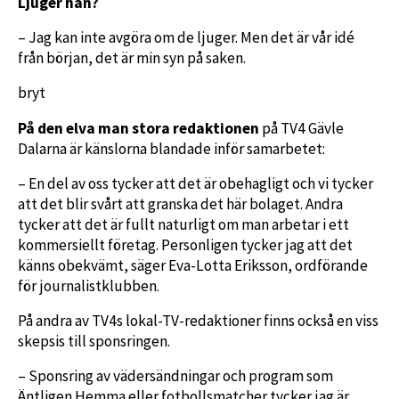
Ljuger han?
– Jag kan inte avgöra om de ljuger. Men det är vår idé
från början, det är min syn på saken.
bryt
På den elva man stora redaktionen
på TV4 Gävle
Dalarna är känslorna blandade inför samarbetet:
– En del av oss tycker att det är obehagligt och vi tycker
att det blir svårt att granska det här bolaget. Andra
tycker att det är fullt naturligt om man arbetar i ett
kommersiellt företag. Personligen tycker jag att det
känns obekvämt, säger Eva-Lotta Eriksson, ordförande
för journalistklubben.
På andra av TV4s lokal-TV-redaktioner finns också en viss
skepsis till sponsringen.
– Sponsring av vädersändningar och program som
Äntligen Hemma eller fotbollsmatcher tycker jag är