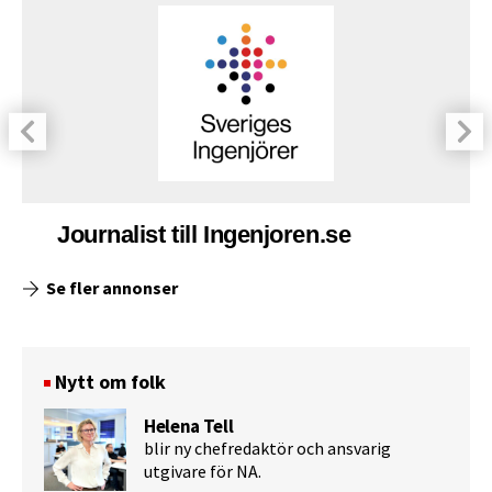
Journalist till Ingenjoren.se
Se fler annonser
Nytt om folk
Helena Tell
blir ny chefredaktör och ansvarig
utgivare för NA.