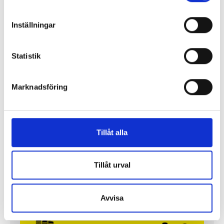
Inställningar
Statistik
Marknadsföring
Så mycket tjänar mediecheferna
Så mycket tjänar 260 mediechefer
Tillåt alla
Tillåt urval
Avvisa