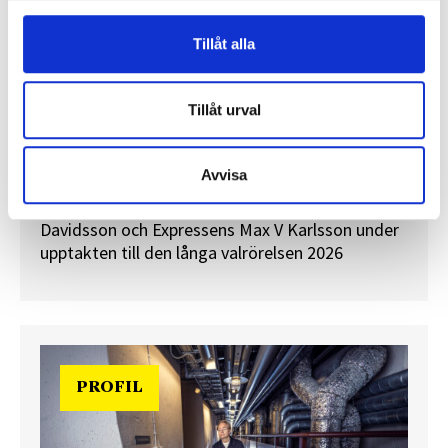
Tillåt alla
”Valåret känns som att sprinta ett
Tillåt urval
maraton”
En välfylld telefonbok och foträta skor – två
Avvisa
centrala arbetsredskap för politikreportrar.
Journalisten tog rygg på TT Nyhetsbyråns Maria
Davidsson och Expressens Max V Karlsson under
upptakten till den långa valrörelsen 2026
PROFIL