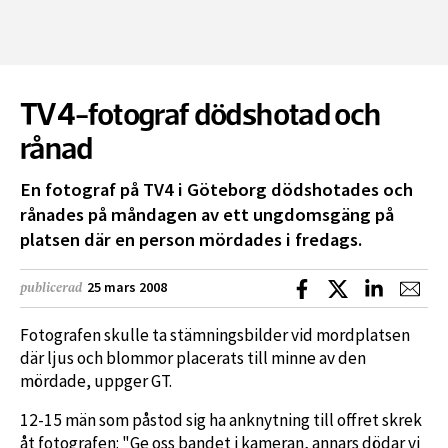
TV4-fotograf dödshotad och
rånad
En fotograf på TV4 i Göteborg dödshotades och
rånades på måndagen av ett ungdomsgäng på
platsen där en person mördades i fredags.
Dela på Facebook
Dela på X
Dela på L
Dela
25 mars 2008
publicerad
Fotografen skulle ta stämningsbilder vid mordplatsen
där ljus och blommor placerats till minne av den
mördade, uppger GT.
12-15 män som påstod sig ha anknytning till offret skrek
åt fotografen: "Ge oss bandet i kameran, annars dödar vi