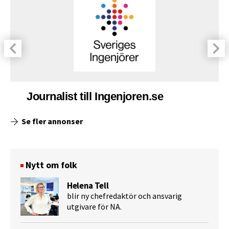
Journalist till Ingenjoren.se
Se fler annonser
Nytt om folk
Helena Tell
blir ny chefredaktör och ansvarig
utgivare för NA.