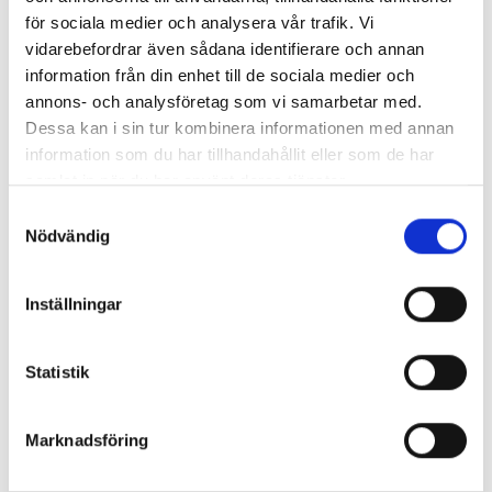
för sociala medier och analysera vår trafik. Vi
vidarebefordrar även sådana identifierare och annan
information från din enhet till de sociala medier och
Enorma skillnader mellan
annons- och analysföretag som vi samarbetar med.
chefredaktörerna
Dessa kan i sin tur kombinera informationen med annan
information som du har tillhandahållit eller som de har
Så mycket tjänar dagspresscheferna
samlat in när du har använt deras tjänster.
Samtyckesval
Nödvändig
REPORTAGE
Inställningar
Statistik
Marknadsföring