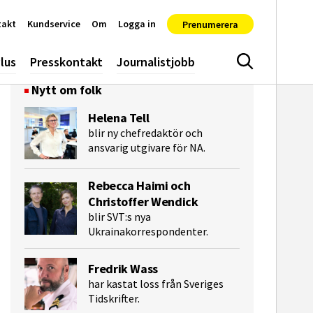
takt
Kundservice
Om
Logga in
Prenumerera
lus
Presskontakt
Journalistjobb
Sök
Nytt om folk
Helena Tell
blir ny chefredaktör och
ansvarig utgivare för NA.
Rebecca Haimi och
Christoffer Wendick
blir SVT:s nya
e-post
Ukrainakorrespondenter.
Fredrik Wass
har kastat loss från Sveriges
Tidskrifter.