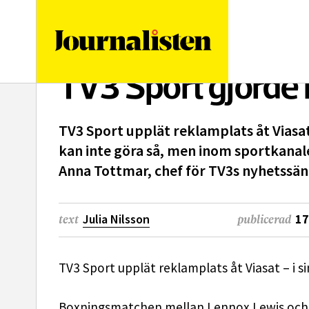
logotyp
TV3 Sport gjorde 
TV3 Sport upplät reklamplats åt Viasat 
kan inte göra så, men inom sportkanale
Anna Tottmar, chef för TV3s nyhetssän
Julia Nilsson
17
text
publicerad
TV3 Sport upplät reklamplats åt Viasat – i s
Boxningsmatchen mellan Lennox Lewis och Mik