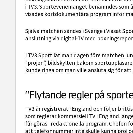
i TV3. Sportevenemanget benämndes som årh
visades kortdokumentära program inför ma
Själva matchen sändes i Sverige i Viasat Spo
anslutning via digital-TV med boxningsrepo
I TV3 Sport lät man dagen före matchen, un
”projen”, bildskylten bakom sportuppläsare
kunde ringa om man ville ansluta sig för at
“Flytande regler på sport
TV3 är registrerat i England och följer britti
som reglerar kommersiell TV i England, ange
får göras i redaktionella program. Chefen 
att telefonnummer inte skulle kunna projic