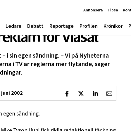
Annonsera
Tipsa
Kon
Ledare
Debatt
Reportage
Profilen
Krönikor
P
reklam för Viasat
– i sin egen sändning. – Vi på Nyheterna
rna i TV är reglerna mer flytande, säger
dningar.
 juni 2002
Dela på Facebook
Dela på X
Dela på LinkedIn
Dela via 
in egen sändning.
e Tyson i juni fick riklig redaktionell täckning