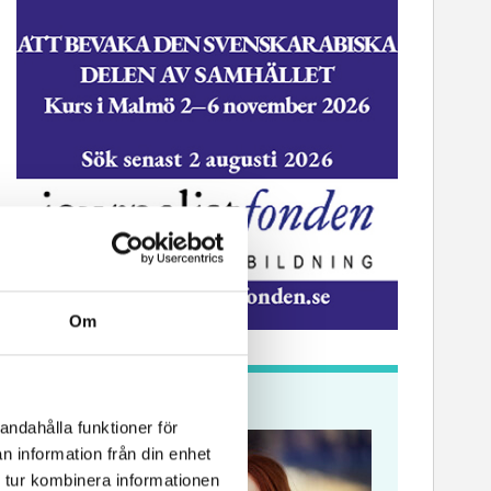
ssekreterare till Sidas
Hem & Hyr
mmunikationsenhet
Vänersbo
Om
Krönikor
andahålla funktioner för
n information från din enhet
 tur kombinera informationen