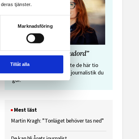
deras tjänster.
Marknadsföring
”Journalistens tio budord”
Malin Crona:
Tillåt alla
Följer du inte de här tio
budorden? Då är det inte journalistik du
gör.
Mest läst
Martin Kragh: ”Tonläget behöver tas ned”
De kan bli Årets journalist