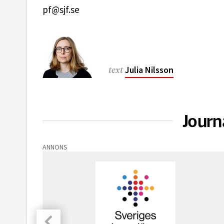
pf@sjf.se
Julia Nilsson
text
Journ
ANNONS