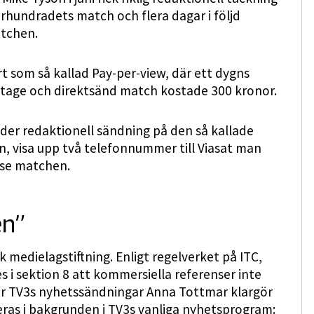
undradets match och flera dagar i följd
tchen.
rt som så kallad Pay-per-view, där ett dygns
rtage och direktsänd match kostade 300 kronor.
der redaktionell sändning på den så kallade
n, visa upp två telefonnummer till Viasat man
t se matchen.
en”
sk medielagstiftning. Enligt regelverket på ITC,
s i sektion 8 att kommersiella referenser inte
för TV3s nyhetssändningar Anna Tottmar klargör
eras i bakgrunden i TV3s vanliga nyhetsprogram: