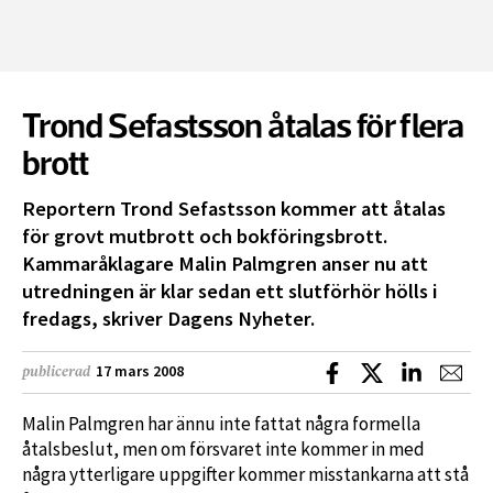
Trond Sefastsson åtalas för flera
brott
Reportern Trond Sefastsson kommer att åtalas
för grovt mutbrott och bokföringsbrott.
Kammaråklagare Malin Palmgren anser nu att
utredningen är klar sedan ett slutförhör hölls i
fredags, skriver Dagens Nyheter.
Dela på Facebook
Dela på X
Dela på L
Dela
17 mars 2008
publicerad
Malin Palmgren har ännu inte fattat några formella
åtalsbeslut, men om försvaret inte kommer in med
några ytterligare uppgifter kommer misstankarna att stå