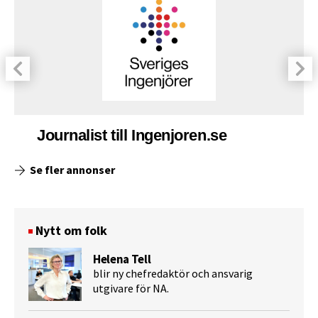
Journalist till Ingenjoren.se
Se fler annonser
Nytt om folk
Helena Tell
blir ny chefredaktör och ansvarig
utgivare för NA.