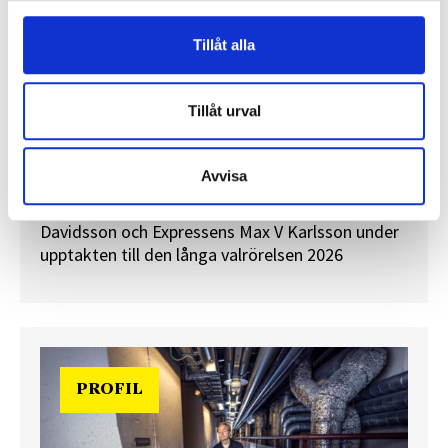
Tillåt alla
”Valåret känns som att sprinta ett
Tillåt urval
maraton”
En välfylld telefonbok och foträta skor – två
Avvisa
centrala arbetsredskap för politikreportrar.
Journalisten tog rygg på TT Nyhetsbyråns Maria
Davidsson och Expressens Max V Karlsson under
upptakten till den långa valrörelsen 2026
PROFIL