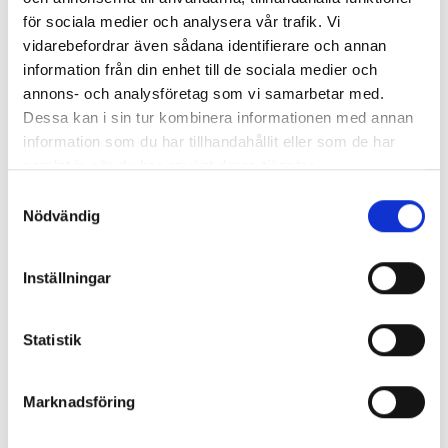
för sociala medier och analysera vår trafik. Vi
vidarebefordrar även sådana identifierare och annan
information från din enhet till de sociala medier och
annons- och analysföretag som vi samarbetar med.
Enorma skillnader mellan
Dessa kan i sin tur kombinera informationen med annan
chefredaktörerna
information som du har tillhandahållit eller som de har
samlat in när du har använt deras tjänster.
Så mycket tjänar dagspresscheferna
Samtyckesval
Nödvändig
REPORTAGE
Inställningar
Statistik
Marknadsföring