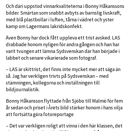
Och däri uppstod vinnarkvaliteterna i Bonny Håkanssons
bilder. Smärtan som snabbt avbyts av barnslig livskraft,
med blå plastbollar i luften, tårna i vädret och yster
kamp om Lagermans lakridskonfekt.
Även Bonny har dock fått uppleva ett trist avsked. LAS
drabbade honom nyligen för andra gången och han har
varit tvungen att lämna Sydsvenskan där han började i
labbet och senare vikarierade som fotograf.
– LAS är skittrist, det finns inte mycket mer att säga än
så. Jag har verkligen trivts på Sydsvenskan – med
stämningen, kollegorna och inställningen till
bildjournalistik.
Bonny Håkansson flyttade från Sjöbo till Malmö för fem
år sedan och priset i Årets bild stärker honom i hans vilja
att fortsätta göra fotoreportage
– Det var verkligen roligt att vinna i den här klassen, det