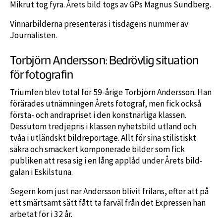
Mikrut tog fyra. Årets bild togs av GPs Magnus Sundberg.
Vinnarbilderna presenteras i tisdagens nummer av
Journalisten.
Torbjörn Andersson: Bedrövlig situation
för fotografin
Triumfen blev total för 59-årige Torbjörn Andersson. Han
förärades utnämningen Årets fotograf, men fick också
första- och andrapriset i den konstnärliga klassen.
Dessutom tredjepris i klassen nyhetsbild utland och
tvåa i utländskt bildreportage. Allt för sina stilistiskt
säkra och smäckert komponerade bilder som fick
publiken att resa sig i en lång applåd under Årets bild-
galan i Eskilstuna.
Segern kom just när Andersson blivit frilans, efter att på
ett smärtsamt sätt fått ta farväl från det Expressen han
arbetat för i 32 år.