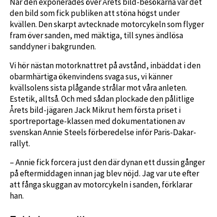
När den exponerades över Årets bild-besökarna var det
den bild som fick publiken att stöna högst under
kvällen. Den skarpt avtecknade motorcykeln som flyger
fram över sanden, med mäktiga, till synes ändlösa
sanddyner i bakgrunden.
Vi hör nästan motorknattret på avstånd, inbäddat i den
obarmhärtiga ökenvindens svaga sus, vi känner
kvällsolens sista plågande strålar mot våra anleten.
Estetik, alltså. Och med sådan plockade den pålitlige
Årets bild-jägaren Jack Mikrut hem första priset i
sportreportage-klassen med dokumentationen av
svenskan Annie Steels förberedelse inför Paris-Dakar-
rallyt.
– Annie fick forcera just den där dynan ett dussin gånger
på eftermiddagen innan jag blev nöjd. Jag var ute efter
att fånga skuggan av motorcykeln i sanden, förklarar
han.