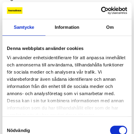
Trots att både bilden från kravallerna och Dalsland bär
tydlig samhällsprägel väjer han bestämt från att
betrakta fotografi som ett politiskt arbete.
Samtycke
Information
Om
– Nej, politisk fotografi har jag svårt för, och kan inte ens
säga att min drivkraft är att jobba för de svaga eller att
rädda världen. Att vara öppen, ärlig, kanske humoristisk
Denna webbplats använder cookies
och förhoppningsvis inte alltför fördomsfull, det får
Vi använder enhetsidentifierare för att anpassa innehållet
räcka.
och annonserna till användarna, tillhandahålla funktioner
för sociala medier och analysera vår trafik. Vi
Adam Ihse är 33 år, gift och veckopendlar mellan
vidarebefordrar även sådana identifierare och annan
Göteborg och Stockholm där hans fru bor. Han är
information från din enhet till de sociala medier och
anställd på Kamerareportage som levererar bilder till
annons- och analysföretag som vi samarbetar med.
Göteborgs-Posten, där Dalslands-reportaget också
Dessa kan i sin tur kombinera informationen med annan
publicerades.
information som du har tillhandahållit eller som de har
samlat in när du har använt deras tjänster.
Reportaget tog sex arbetsdagar
Samtyckesval
Det tog sex arbetsdagar att göra reportaget.
Nödvändig