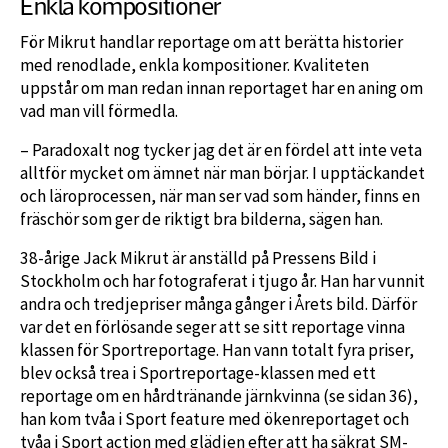
Enkla kompositioner
För Mikrut handlar reportage om att berätta historier
med renodlade, enkla kompositioner. Kvaliteten
uppstår om man redan innan reportaget har en aning om
vad man vill förmedla.
– Paradoxalt nog tycker jag det är en fördel att inte veta
alltför mycket om ämnet när man börjar. I upptäckandet
och läroprocessen, när man ser vad som händer, finns en
fräschör som ger de riktigt bra bilderna, sägen han.
38-årige Jack Mikrut är anställd på Pressens Bild i
Stockholm och har fotograferat i tjugo år. Han har vunnit
andra och tredjepriser många gånger i Årets bild. Därför
var det en förlösande seger att se sitt reportage vinna
klassen för Sportreportage. Han vann totalt fyra priser,
blev också trea i Sportreportage-klassen med ett
reportage om en hårdtränande järnkvinna (se sidan 36),
han kom tvåa i Sport feature med ökenreportaget och
tvåa i Sport action med glädjen efter att ha säkrat SM-