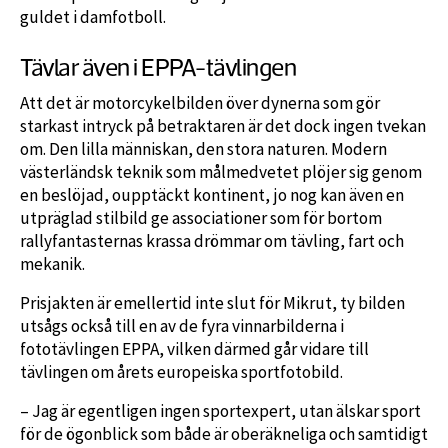
guldet i damfotboll.
Tävlar även i EPPA-tävlingen
Att det är motorcykelbilden över dynerna som gör
starkast intryck på betraktaren är det dock ingen tvekan
om. Den lilla människan, den stora naturen. Modern
västerländsk teknik som målmedvetet plöjer sig genom
en beslöjad, oupptäckt kontinent, jo nog kan även en
utpräglad stilbild ge associationer som för bortom
rallyfantasternas krassa drömmar om tävling, fart och
mekanik.
Prisjakten är emellertid inte slut för Mikrut, ty bilden
utsågs också till en av de fyra vinnarbilderna i
fototävlingen EPPA, vilken därmed går vidare till
tävlingen om årets europeiska sportfotobild.
– Jag är egentligen ingen sportexpert, utan älskar sport
för de ögonblick som både är oberäkneliga och samtidigt