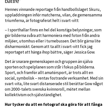
bättre”
Hennes vinnande reportage från handbollslaget Skuru,
uppladdningen inför matcherna, vilan, de gemensamma
triumferna, är fotograferat helt i svart-vitt:
– I sporthallar finns en hel del konstiga belysningar, som
gör bilderna svåra att harmoniera med foton från andra
miljöer, utomhus eller i turnebussen. Det blir gärna lite
disharmoniskt. Genom att ta allt i svart-vitt fick jag
reportaget att hänga ihop bättre, säger Jessica Gow.
Det är snarare gemenskapen och gruppen än själva
sporten och spelplanen som står i fokus på bilderna.
Sport, och framför allt amatörsport, är trots allt en
social, symbolisk – rentav fostrande verksamhet. Med sin
svart-vita, lite svart distanserade stil berättar Gow något
om 2000-talets svenska kvinnoroll, mötet mellan
kollektivism och självständighet.
Hur tycker du att en fotograf ska göra för att fånga