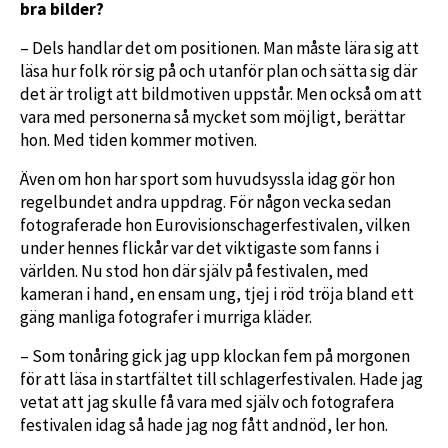
bra bilder?
– Dels handlar det om positionen. Man måste lära sig att
läsa hur folk rör sig på och utanför plan och sätta sig där
det är troligt att bildmotiven uppstår. Men också om att
vara med personerna så mycket som möjligt, berättar
hon. Med tiden kommer motiven.
Även om hon har sport som huvudsyssla idag gör hon
regelbundet andra uppdrag. För någon vecka sedan
fotograferade hon Eurovisionschagerfestivalen, vilken
under hennes flickår var det viktigaste som fanns i
världen. Nu stod hon där själv på festivalen, med
kameran i hand, en ensam ung, tjej i röd tröja bland ett
gäng manliga fotografer i murriga kläder.
– Som tonåring gick jag upp klockan fem på morgonen
för att läsa in startfältet till schlagerfestivalen. Hade jag
vetat att jag skulle få vara med själv och fotografera
festivalen idag så hade jag nog fått andnöd, ler hon.