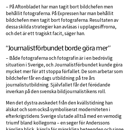
– På Aftonbladet har man tagit bort bildchefen men
behållit fotograferna. På Expressen har man behållit
bildchefen men tagit bort fotograferna. Resultaten av
dessa skilda strategier kan avläsas i upplagesiffrorna,
och det är ett tragiskt facit, säger han.
“Journalistförbundet borde göra mer”
– Både fotograferna och fotografin är i en bedrövlig
situation i Sverige, och Journalistförbundet kunde göra
mycket mer för att stoppa förfallet. De som arbetar som
bildchefer får en dags utbildning på tre års
journalistutbildning. Självfallet får det förödande
inverkan på den svenska bildjournalistikens roll.
Men det dystra avskedet från den kvällstidning han
älskat och som också symboliserat moderniteten i
efterkrigstidens Sverige slutade alltså med en vemodig
triumf bland kollegorna – en seger för Anderssons
känsliga blick, känsla för mänskliga beteenden och sinne