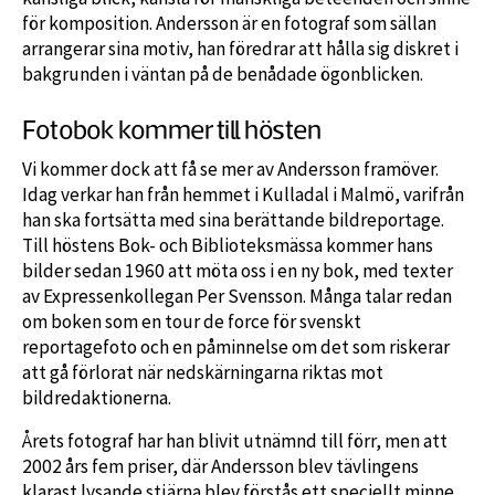
för komposition. Andersson är en fotograf som sällan
arrangerar sina motiv, han föredrar att hålla sig diskret i
bakgrunden i väntan på de benådade ögonblicken.
Fotobok kommer till hösten
Vi kommer dock att få se mer av Andersson framöver.
Idag verkar han från hemmet i Kulladal i Malmö, varifrån
han ska fortsätta med sina berättande bildreportage.
Till höstens Bok- och Biblioteksmässa kommer hans
bilder sedan 1960 att möta oss i en ny bok, med texter
av Expressenkollegan Per Svensson. Många talar redan
om boken som en tour de force för svenskt
reportagefoto och en påminnelse om det som riskerar
att gå förlorat när nedskärningarna riktas mot
bildredaktionerna.
Årets fotograf har han blivit utnämnd till förr, men att
2002 års fem priser, där Andersson blev tävlingens
klarast lysande stjärna blev förstås ett speciellt minne.