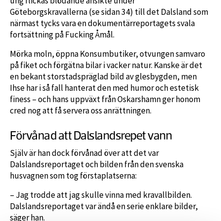
ung flickas blödande ansikte under
Göteborgskravallerna (se sidan 34) till det Dalsland som
närmast tycks vara en dokumentärreportagets svala
fortsättning på Fucking Åmål.
Mörka moln, öppna Konsumbutiker, otvungen samvaro
på fiket och förgätna bilar i vacker natur. Kanske är det
en bekant storstadspräglad bild av glesbygden, men
Ihse har i så fall hanterat den med humor och estetisk
finess – och hans uppväxt från Oskarshamn ger honom
cred nog att få servera oss anrättningen.
Förvånad att Dalslandsrepet vann
Själv är han dock förvånad över att det var
Dalslandsreportaget och bilden från den svenska
husvagnen som tog förstaplatserna:
– Jag trodde att jag skulle vinna med kravallbilden.
Dalslandsreportaget var ändå en serie enklare bilder,
säger han.