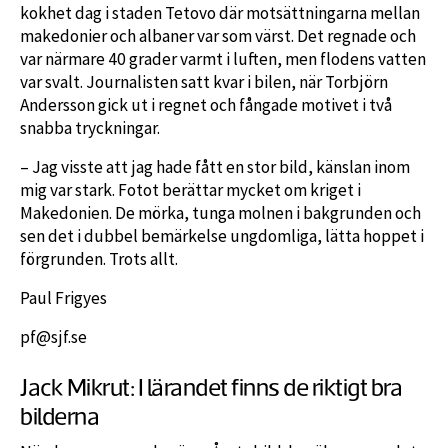
kokhet dag i staden Tetovo där motsättningarna mellan
makedonier och albaner var som värst. Det regnade och
var närmare 40 grader varmt i luften, men flodens vatten
var svalt. Journalisten satt kvar i bilen, när Torbjörn
Andersson gick ut i regnet och fångade motivet i två
snabba tryckningar.
– Jag visste att jag hade fått en stor bild, känslan inom
mig var stark. Fotot berättar mycket om kriget i
Makedonien. De mörka, tunga molnen i bakgrunden och
sen det i dubbel bemärkelse ungdomliga, lätta hoppet i
förgrunden. Trots allt.
Paul Frigyes
pf@sjf.se
Jack Mikrut: I lärandet finns de riktigt bra
bilderna