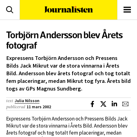
logotyp
Sök
Men
Torbjörn Andersson blev Årets
fotograf
Expressens Torbjörn Andersson och Pressens
Bilds Jack Mikrut var de stora vinnarna i Årets
Bild. Andersson blev årets fotograf och tog totalt
fem placeringar, medan Mikrut tog fyra. Årets bild
togs av GPs Magnus Sundberg.
Julia Nilsson
text
Dela på Facebook
Dela på X
Dela på L
Dela
11 mars 2002
publicerad
Expressens Torbjörn Andersson och Pressens Bilds Jack
Mikrut var de stora vinnarna i Årets Bild. Andersson blev
årets fotograf och tog totalt fem placeringar, medan