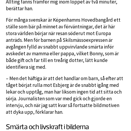
Allting fanns framför mig inom loppet av två minuter,
berättar han.
För många svenskar är Köpenhamns Hovedbangård ett
ställe som bär på minnet av förväntningar, det är här
stora världen börjar när resan söderut mot Europa
anträds. Men för barnen på Skilsmässoexpressen är
avgången fylld av snabbt uppvirvlande smärta inför
avskedet av mamma eller pappa, vilket Bonny, som är
både gift och far till en treårig dotter, lätt kunde
identifiera sig med.
– Men det häftiga är att det handlar om barn, så efter att
tåget börjat rulla mot Esbjerg är de snabbt igång med
lekar och upptåg, man har liksom ingen tid att sitta och
sörja. Journalisten som var med gick och gjorde en
intervju, och när jag satt kvar så fortsatte bildmotiven
att dyka upp, förklarar han.
Smärta och livskraft i bilderna