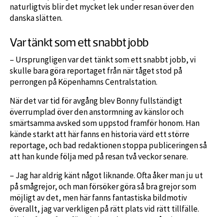
naturligtvis blir det mycket lek under resan över den
danska slätten.
Var tänkt som ett snabbt jobb
– Ursprungligen var det tänkt som ett snabbt jobb, vi
skulle bara göra reportaget från när tåget stod på
perrongen på Köpenhamns Centralstation.
När det var tid för avgång blev Bonny fullständigt
överrumplad över den anstormning av känslor och
smärtsamma avsked som uppstod framför honom. Han
kände starkt att här fanns en historia värd ett större
reportage, och bad redaktionen stoppa publiceringen så
att han kunde följa med på resan två veckor senare.
– Jag har aldrig känt något liknande. Ofta åker man ju ut
på smågrejor, och man försöker göra så bra grejor som
möjligt av det, men här fanns fantastiska bildmotiv
överallt, jag var verkligen på rätt plats vid rätt tillfälle.