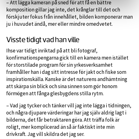
– Att lägga kameran på sned för att få en bättre
komposition gillar jag inte, det krånglar till det och
förskjuter fokus från innehållet, bilden komponerar man
ju i huvudet ändå, mer eller mindre omedvetet.
Visste tidigt vad han ville
Ihse var tidigt inriktad på att bli fotograf,
konfirmationspengarna gick till en kamera men istället
för storstilade program för sin yrkesverksamhet
framhåller han i dag sitt intresse för jakt och fiske som
inspirationskälla. Kanske är det naturens andhämtning
att skärpa sin blick och sina sinnen som gör honom
förmögen att fånga glesbygdens stilla rytm.
– Vad jag tycker och tänker vill jag inte lägga i tidningen,
och några djupare värderingar har jag själv aldrig lagt i
bilderna, det får betraktaren göra. Att träffa folk är
roligt, mer komplicerad än så är faktiskt inte min
drivkraft. Jag vill skildra det jag ser.