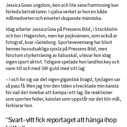
Jessica Gows ungdom, kön och lite väna framtoning kan
förleda betraktaren. I själva verket är hon en både
målmedveten och envetet skapande människa.
Idag arbetar Jessica Gow på Pressens Bild, i Stockholm
och bor i Hägersten, men har pojkvännen, som också är
fotograf, kvar i Göteborg. Sportevenemang har blivit
hennes huvudsakliga syssla på Pressens Bild, men
förutom styrketräning av hälsoskäl, utövar hon idag
ingen sport aktivt. Tidigare spelade hon landhockey och
vann till och med SM-guld med sitt lag:
– I och för sig var det ingen gigantisk bragd, tjejlagen var
så pass få. Men jag tror den tiden utvecklade min känsla
för vad det innebar att kämpa i ett lag. De reaktioner
som sporten föder, känslan som uppstår när det blir mål,
förklarar hon.
“Svart-vitt fick reportaget att hänga ihop