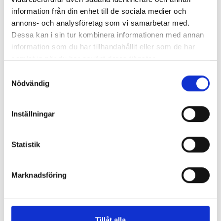
Enorma skillnader mellan
information från din enhet till de sociala medier och
chefredaktörerna
annons- och analysföretag som vi samarbetar med.
Dessa kan i sin tur kombinera informationen med annan
Så mycket tjänar dagspresscheferna
information som du har tillhandahållit eller som de har
samlat in när du har använt deras tjänster.
Samtyckesval
REPORTAGE
Nödvändig
Inställningar
Statistik
Marknadsföring
Tillåt alla