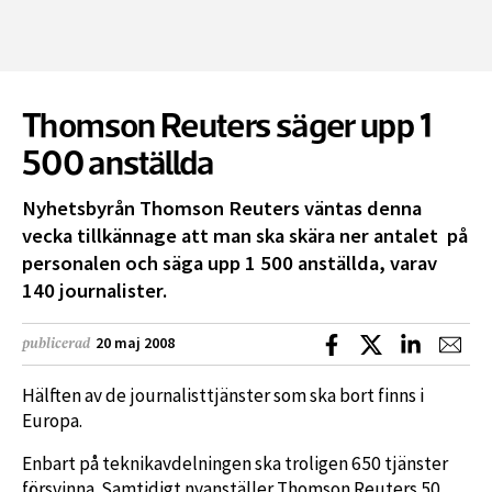
Thomson Reuters säger upp 1
500 anställda
Nyhetsbyrån Thomson Reuters väntas denna
vecka tillkännage att man ska skära ner antalet på
personalen och säga upp 1 500 anställda, varav
140 journalister.
Dela på Facebook
Dela på X
Dela på L
Dela
20 maj 2008
publicerad
Hälften av de journalisttjänster som ska bort finns i
Europa.
Enbart på teknikavdelningen ska troligen 650 tjänster
försvinna. Samtidigt nyanställer Thomson Reuters 50