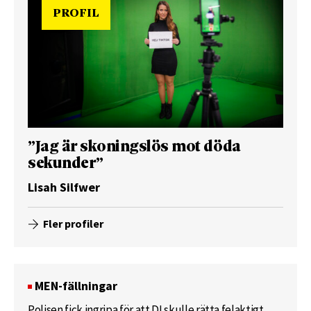
PROFIL
”Jag är skoningslös mot döda
sekunder”
Lisah Silfwer
Fler profiler
MEN-fällningar
Polisen fick ingripa för att DI skulle rätta felaktigt