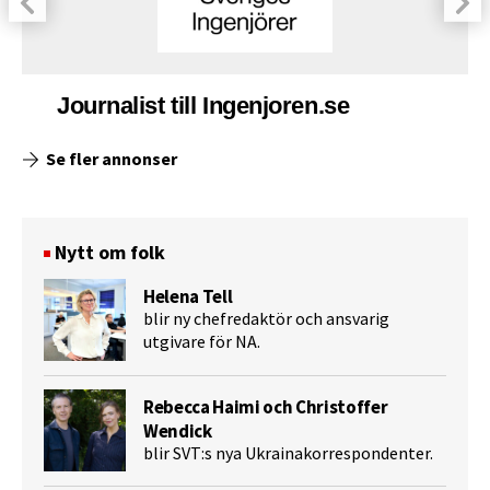
Journalist till Ingenjoren.se
Se fler annonser
Nytt om folk
Helena Tell
blir ny chefredaktör och ansvarig
utgivare för NA.
Rebecca Haimi och Christoffer
Wendick
blir SVT:s nya Ukrainakorrespondenter.