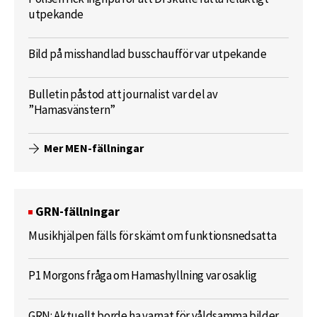
utpekande
Bild på misshandlad busschaufför var utpekande
Bulletin påstod att journalist var del av
”Hamasvänstern”
Mer MEN-fällningar
GRN-fällningar
Musikhjälpen fälls för skämt om funktionsnedsatta
P1 Morgons fråga om Hamashyllning var osaklig
GRN: Aktuellt borde ha varnat för våldsamma bilder