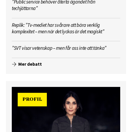
”Public service behöver återta ägandet från
techjättarna”
Replik: ”Tv-mediet har svårare att bära verklig
komplexitet – men när det lyckas är det magiskt”
”SVT visar vetenskap – men får oss inte att tänka”
Mer debatt
PROFIL