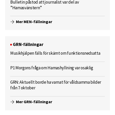
Bulletin påstod att journalist var del av
”Hamasvänstern”
Mer MEN-fällningar
GRN-fällningar
Musikhjälpen fälls för skämt om funktionsnedsatta
P1 Morgons fråga om Hamashyllning var osaklig
GRN: Aktuellt borde ha varnat för våldsamma bilder
från 7 oktober
Mer GRN-fällningar