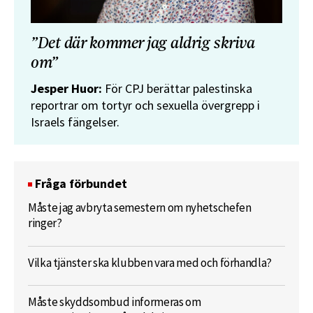
”Det där kommer jag aldrig skriva
om”
Jesper Huor:
För CPJ berättar palestinska
reportrar om tortyr och sexuella övergrepp i
Israels fängelser.
Fråga förbundet
Måste jag avbryta semestern om nyhetschefen
ringer?
Vilka tjänster ska klubben vara med och förhandla?
Måste skyddsombud informeras om