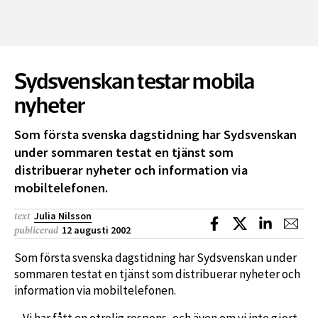
Sydsvenskan testar mobila
nyheter
Som första svenska dagstidning har Sydsvenskan
under sommaren testat en tjänst som
distribuerar nyheter och information via
mobiltelefonen.
Julia Nilsson
text
Dela på Facebook
Dela på X
Dela på L
Dela
12 augusti 2002
publicerad
Som första svenska dagstidning har Sydsvenskan under
sommaren testat en tjänst som distribuerar nyheter och
information via mobiltelefonen.
– Vi har fått en otrolig respons, och även om vi inte gjort