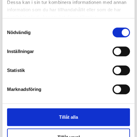
Dessa kan i sin tur kombinera informationen med annan
Så mycket tjänar 260 mediechefer
information som du har tillhandahållit eller som de har
samlat in när du har använt deras tjänster.
Samtyckesval
Nödvändig
Inställningar
Statistik
Marknadsföring
Enorma skillnader mellan
chefredaktörerna
Tillåt alla
Så mycket tjänar dagspresscheferna