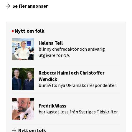
Se fler annonser
Nytt om folk
Helena Tell
blir ny chefredaktör och ansvarig
utgivare för NA.
Rebecca Haimi och Christoffer
Wendick
blir SVT:s nya Ukrainakorrespondenter.
Fredrik Wass
har kastat loss från Sveriges Tidskrifter.
Nytt om folk