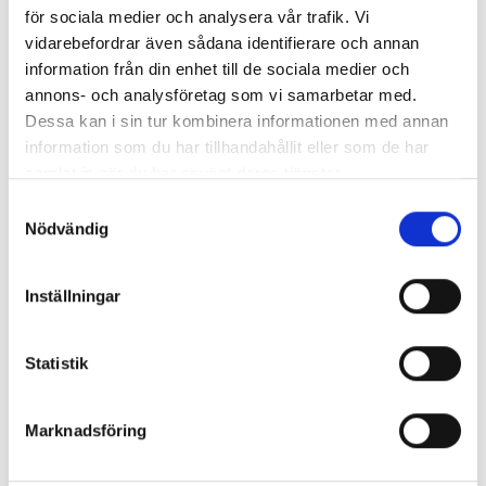
för sociala medier och analysera vår trafik. Vi
vidarebefordrar även sådana identifierare och annan
information från din enhet till de sociala medier och
Enorma skillnader mellan
annons- och analysföretag som vi samarbetar med.
chefredaktörerna
Dessa kan i sin tur kombinera informationen med annan
information som du har tillhandahållit eller som de har
Så mycket tjänar dagspresscheferna
samlat in när du har använt deras tjänster.
Samtyckesval
Nödvändig
REPORTAGE
Inställningar
Statistik
Marknadsföring