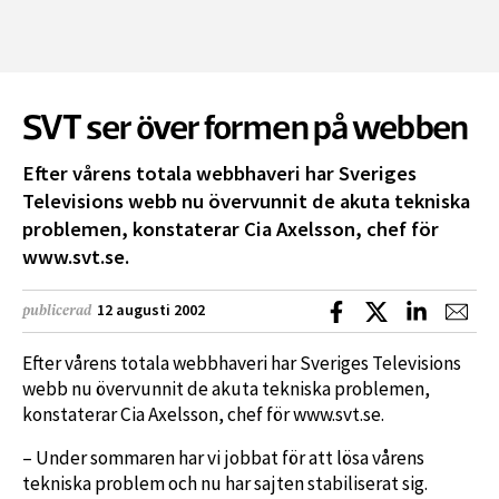
SVT ser över formen på webben
Efter vårens totala webbhaveri har Sveriges
Televisions webb nu övervunnit de akuta tekniska
problemen, konstaterar Cia Axelsson, chef för
www.svt.se.
Dela på Facebook
Dela på X
Dela på L
Dela
12 augusti 2002
publicerad
Efter vårens totala webbhaveri har Sveriges Televisions
webb nu övervunnit de akuta tekniska problemen,
konstaterar Cia Axelsson, chef för www.svt.se.
– Under sommaren har vi jobbat för att lösa vårens
tekniska problem och nu har sajten stabiliserat sig.