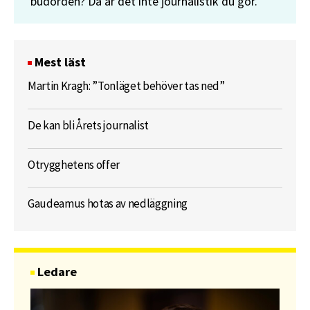
budorden? Då är det inte journalistik du gör.
Mest läst
Martin Kragh: ”Tonläget behöver tas ned”
De kan bli Årets journalist
Otrygghetens offer
Gaudeamus hotas av nedläggning
Ledare