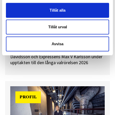
Tillåt alla
”Valåret känns som att sprinta ett
Tillåt urval
maraton”
En välfylld telefonbok och foträta skor – två
Avvisa
centrala arbetsredskap för politikreportrar.
Journalisten tog rygg på TT Nyhetsbyråns Maria
Davidsson och Expressens Max V Karlsson under
upptakten till den långa valrörelsen 2026
PROFIL