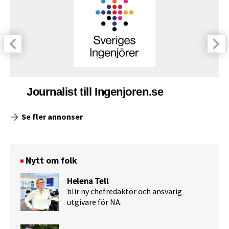
Journalist till Ingenjoren.se
Se fler annonser
Nytt om folk
Helena Tell
blir ny chefredaktör och ansvarig
utgivare för NA.