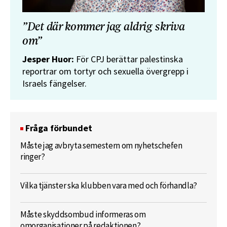
”Det där kommer jag aldrig skriva
om”
Jesper Huor:
För CPJ berättar palestinska
reportrar om tortyr och sexuella övergrepp i
Israels fängelser.
Fråga förbundet
Måste jag avbryta semestern om nyhetschefen
ringer?
Vilka tjänster ska klubben vara med och förhandla?
Måste skyddsombud informeras om
omorganisationer på redaktionen?