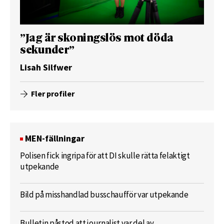
”Jag är skoningslös mot döda
sekunder”
Lisah Silfwer
Fler profiler
MEN-fällningar
Polisen fick ingripa för att DI skulle rätta felaktigt
utpekande
Bild på misshandlad busschaufför var utpekande
Bulletin påstod att journalist var del av