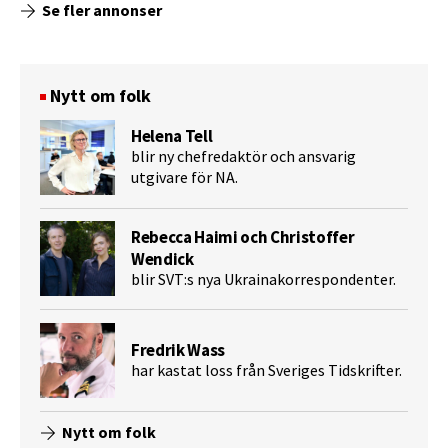
Se fler annonser
Nytt om folk
Helena Tell
blir ny chefredaktör och ansvarig
utgivare för NA.
Rebecca Haimi och Christoffer
Wendick
blir SVT:s nya Ukrainakorrespondenter.
Fredrik Wass
har kastat loss från Sveriges Tidskrifter.
Nytt om folk