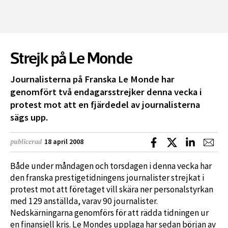
Strejk på Le Monde
Journalisterna på Franska Le Monde har
genomfört två endagarsstrejker denna vecka i
protest mot att en fjärdedel av journalisterna
sägs upp.
Dela på Facebook
Dela på X
Dela på L
Dela
18 april 2008
publicerad
Både under måndagen och torsdagen i denna vecka har
den franska prestigetidningens journalister strejkat i
protest mot att företaget vill skära ner personalstyrkan
med 129 anställda, varav 90 journalister.
Nedskärningarna genomförs för att rädda tidningen ur
en finansiell kris. Le Mondes upplaga har sedan början av