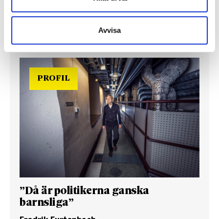
Davidsson och Expressens Max V Karlsson under
upptakten till den långa valrörelsen 2026
Avvisa
PROFIL
”Då är politikerna ganska
barnsliga”