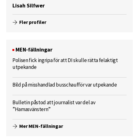
Lisah Silfwer
Fler profiler
MEN-fällningar
Polisen fick ingripa för att DI skulle rätta felaktigt
utpekande
Bild på misshandlad busschaufför var utpekande
Bulletin påstod att journalist var del av
”Hamasvänstern”
Mer MEN-fällningar