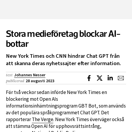
Stora medieföretag blockar AI-
bottar
New York Times och CNN hindrar Chat GPT från
att skanna deras nyhetssajter efter information.
Johannes Nesser
text
Dela på Facebook
Dela på X
Dela på L
Dela
28 augusti 2023
publicerad
För två veckor sedan införde New York Times en
blockering mot Open AIs
informationsinhämtningsprogram GBT Bot, som används
av det populära språkprogrammet Chat GPT. Det
rapporterar
The Verge
. New York Times överväger också
att stämma Open AI för upphovsrättsintrång,