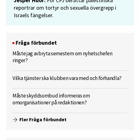
Jesper Huor:
För CPJ berättar palestinska
reportrar om tortyr och sexuella övergrepp i
Israels fängelser.
Fråga förbundet
Måste jag avbryta semestern om nyhetschefen
ringer?
Vilka tjänster ska klubben vara med och förhandla?
Måste skyddsombud informeras om
omorganisationer på redaktionen?
Fler Fråga förbundet