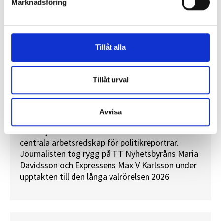
Marknadsföring
Tillåt alla
Tillåt urval
”Valåret känns som att sprinta ett
Avvisa
maraton”
En välfylld telefonbok och foträta skor – två
centrala arbetsredskap för politikreportrar.
Journalisten tog rygg på TT Nyhetsbyråns Maria
Davidsson och Expressens Max V Karlsson under
upptakten till den långa valrörelsen 2026