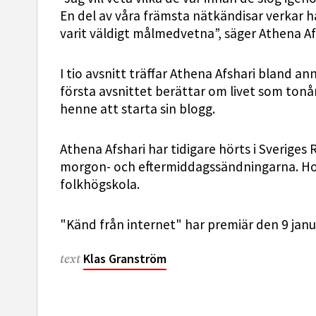
En del av våra främsta nätkändisar verkar h
varit väldigt målmedvetna”, säger Athena Af
I tio avsnitt träffar Athena Afshari bland a
första avsnittet berättar om livet som ton
henne att starta sin blogg.
Athena Afshari har tidigare hörts i Sveriges
morgon- och eftermiddagssändningarna. Hon
folkhögskola.
"Känd från internet" har premiär den 9 janua
Klas Granström
text