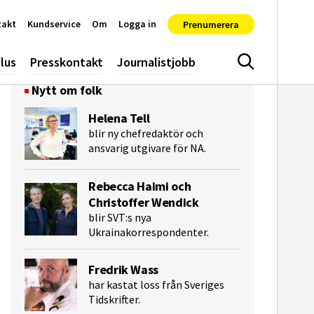
takt
Kundservice
Om
Logga in
Prenumerera
lus
Presskontakt
Journalistjobb
Sök
Nytt om folk
Helena Tell
blir ny chefredaktör och
ansvarig utgivare för NA.
Rebecca Haimi och
Christoffer Wendick
blir SVT:s nya
Ukrainakorrespondenter.
e-post
Fredrik Wass
har kastat loss från Sveriges
Tidskrifter.