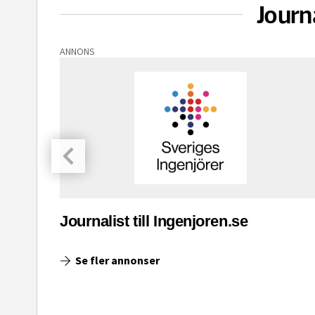
Journ
ANNONS
asinet
Journalist till Ingenjoren.se
Se fler annonser