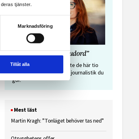
deras tjänster.
Marknadsföring
”Journalistens tio budord”
Malin Crona:
Tillåt alla
Följer du inte de här tio
budorden? Då är det inte journalistik du
gör.
Mest läst
Martin Kragh: ”Tonläget behöver tas ned”
Otrygghetens offer