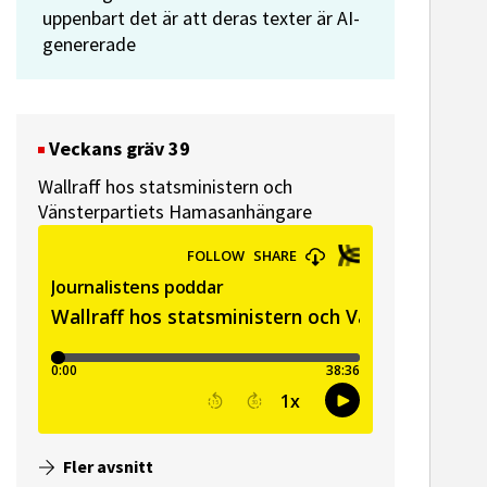
uppenbart det är att deras texter är AI-
genererade
Veckans gräv 39
Wallraff hos statsministern och
Vänsterpartiets Hamasanhängare
ssekreterare till Sidas
Hem & Hyr
mmunikationsenhet
Vänersbo
Fler avsnitt