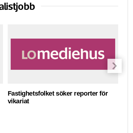
alistjobb
Fastighetsfolket söker reporter för
Pre
vikariat
ko