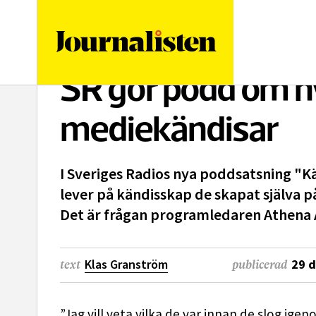
logotyp
SR gör podd om n
mediekändisar
I Sveriges Radios nya poddsatsning "Kä
lever på kändisskap de skapat själva p
Det är frågan programledaren Athena Af
Klas Granström
29 
text
publicerad
”Jag vill veta vilka de var innan de slog ige