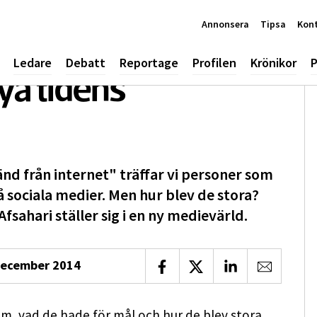
Annonsera
Tipsa
Kon
Ledare
Debatt
Reportage
Profilen
Krönikor
P
ya tidens
nd från internet" träffar vi personer som
å sociala medier. Men hur blev de stora?
sahari ställer sig i en ny medievärld.
december 2014
Dela på Facebook
Dela på X
Dela på LinkedIn
Dela via 
nom, vad de hade för mål och hur de blev stora.