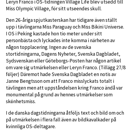
Leryn Franco i OS-tidningen Village Life blev utsedd till
Miss Olympic Village, för sitt utseendes skull.
Den 26-åriga spjutkasterskan har tidigare även ställt
upp i tävlingarna Miss Paraguay och Miss Bikini Universe.
I OS i Peking kastade hon tio meter under sitt
personbästa och lyckades inte komma i närheten av
någon topplacering. Ingen av de svenska
stortidningarna, Dagens Nyheter, Svenska Dagbladet,
Sydsvenskan eller Göteborgs-Posten har någon artikel
om vare sig utmärkelsen eller Leryn Franco. (Tillägg 27/8
följer) Däremot hade Svenska Dagbladet en notis av
Janne Bengtsson om att Franco misslyckats totalt i
tävlingen men att u
ppståndelsen kring Franco ändå var
monumental på grund av hennes utmärkelser som
skönhetsmiss.
I de danska dagstidningarna åtföljs text och bild om och
på utmärkelsen i flera fall även av bildkavalkader på
kvinnliga OS-deltagare.