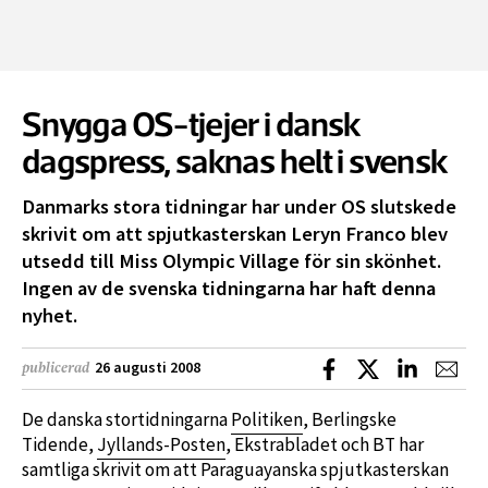
Snygga OS-tjejer i dansk
dagspress, saknas helt i svensk
Danmarks stora tidningar har under OS slutskede
skrivit om att spjutkasterskan Leryn Franco blev
utsedd till Miss Olympic Village för sin skönhet.
Ingen av de svenska tidningarna har haft denna
nyhet.
Dela på Facebook
Dela på X
Dela på L
Dela
26 augusti 2008
publicerad
De danska stortidningarna
Politiken
, Berlingske
Tidende,
Jyllands-Posten
, Ekstrabladet och BT har
samtliga skrivit om att Paraguayanska spjutkasterskan