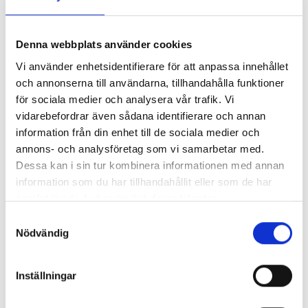
Så mycket tjänar 260 mediechefer
Denna webbplats använder cookies
Vi använder enhetsidentifierare för att anpassa innehållet
och annonserna till användarna, tillhandahålla funktioner
för sociala medier och analysera vår trafik. Vi
vidarebefordrar även sådana identifierare och annan
information från din enhet till de sociala medier och
annons- och analysföretag som vi samarbetar med.
Dessa kan i sin tur kombinera informationen med annan
information som du har tillhandahållit eller som de har
samlat in när du har använt deras tjänster.
Samtyckesval
Nödvändig
Enorma skillnader mellan
chefredaktörerna
Inställningar
Så mycket tjänar dagspresscheferna