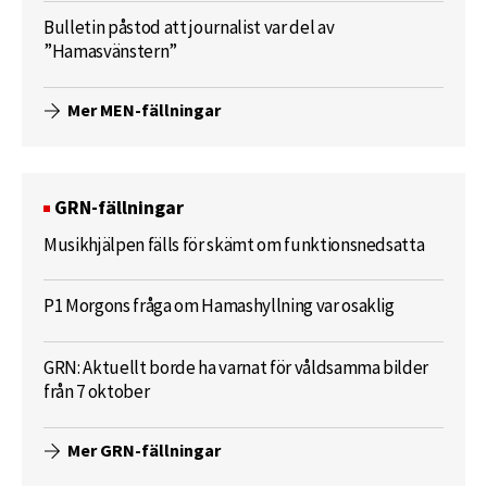
Bulletin påstod att journalist var del av
”Hamasvänstern”
Mer MEN-fällningar
GRN-fällningar
Musikhjälpen fälls för skämt om funktionsnedsatta
P1 Morgons fråga om Hamashyllning var osaklig
GRN: Aktuellt borde ha varnat för våldsamma bilder
från 7 oktober
Mer GRN-fällningar