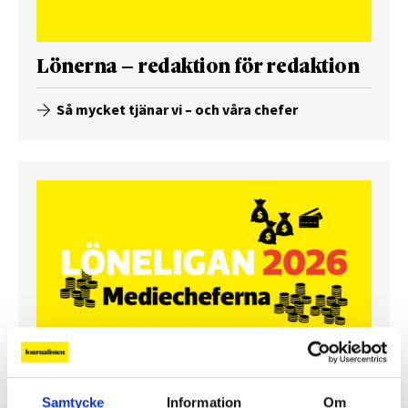
Lönerna – redaktion för redaktion
Så mycket tjänar vi – och våra chefer
Så mycket tjänar mediecheferna
Samtycke
Information
Om