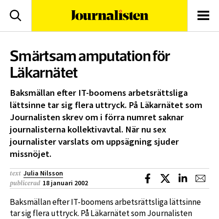
logotyp
Sök
Men
Smärtsam amputation för
Läkarnätet
Baksmällan efter IT-boomens arbetsrättsliga
lättsinne tar sig flera uttryck. På Läkarnätet som
Journalisten skrev om i förra numret saknar
journalisterna kollektivavtal. När nu sex
journalister varslats om uppsägning sjuder
missnöjet.
Julia Nilsson
text
Dela på Facebook
Dela på X
Dela på L
Dela
18 januari 2002
publicerad
Baksmällan efter IT-boomens arbetsrättsliga lättsinne
tar sig flera uttryck. På Läkarnätet som Journalisten