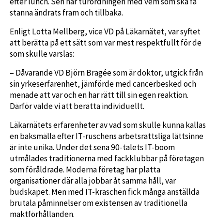
efter lunch. Sen har turordningen med vem som ska få
stanna ändrats fram och tillbaka.
Enligt Lotta Mellberg, vice VD på Läkarnätet, var syftet
att berätta på ett sätt som var mest respektfullt för de
som skulle varslas:
– Dåvarande VD Björn Bragée som är doktor, utgick från
sin yrkeserfarenhet, jämförde med cancerbesked och
menade att var och en har rätt till sin egen reaktion.
Därför valde vi att berätta individuellt.
Läkarnätets erfarenheter av vad som skulle kunna kallas
en baksmälla efter IT-ruschens arbetsrättsliga lättsinne
är inte unika. Under det sena 90-talets IT-boom
utmålades traditionerna med fackklubbar på företagen
som föråldrade. Moderna företag har platta
organisationer där alla jobbar åt samma håll, var
budskapet. Men med IT-kraschen fick många anställda
brutala påminnelser om existensen av traditionella
maktförhållanden.