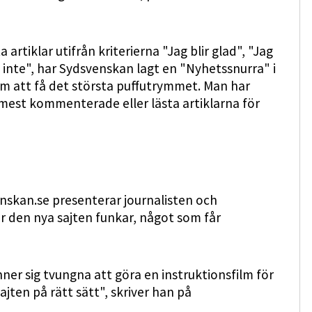
tiklar utifrån kriterierna "Jag blir glad", "Jag
ig inte", har Sydsvenskan lagt en "Nyhetssnurra" i
om att få det största puffutrymmet. Man har
e mest kommenterade eller lästa artiklarna för
nskan.se presenterar journalisten och
r den nya sajten funkar, något som får
nner sig tvungna att göra en instruktionsfilm för
ten på rätt sätt", skriver han på