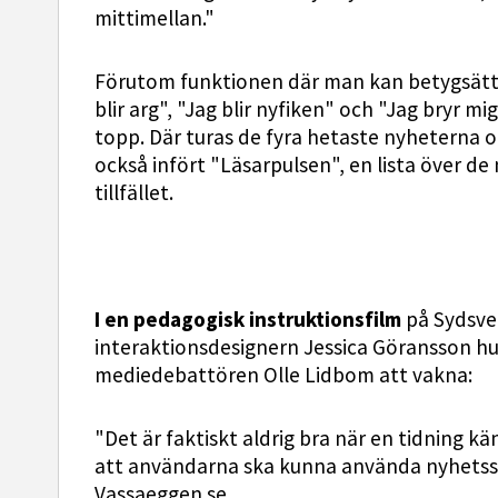
mittimellan."
Förutom funktionen där man kan betygsätta ar
blir arg", "Jag blir nyfiken" och "Jag bryr m
topp. Där turas de fyra hetaste nyheterna 
också infört "Läsarpulsen", en lista över d
tillfället.
I en pedagogisk instruktionsfilm
på Sydsve
interaktionsdesignern Jessica Göransson hu
mediedebattören Olle Lidbom att vakna:
"Det är faktiskt aldrig bra när en tidning kä
att användarna ska kunna använda nyhetssaj
Vassaeggen.se.