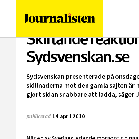
logotyp
Skiftande reaktio
Sydsvenskan.se
Sydsvenskan presenterade på onsdagen
skillnaderna mot den gamla sajten är 
gjort sidan snabbare att ladda, säger
14 april 2010
publicerad
När en av Sveriges ledande morgontidningar 