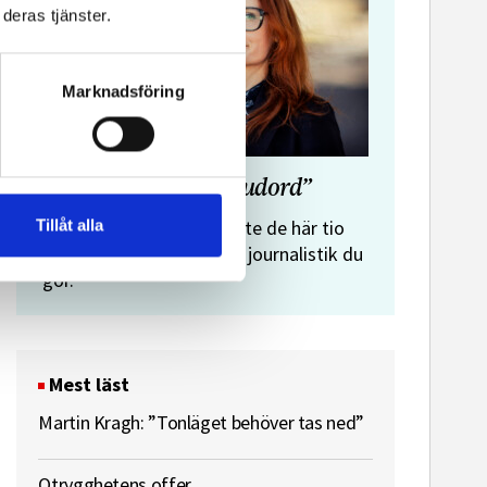
deras tjänster.
Marknadsföring
”Journalistens tio budord”
Malin Crona:
Tillåt alla
Följer du inte de här tio
budorden? Då är det inte journalistik du
gör.
Mest läst
Martin Kragh: ”Tonläget behöver tas ned”
Otrygghetens offer