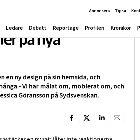
Annonsera
Tipsa
Kon
Ledare
Debatt
Reportage
Profilen
Krönikor
P
ner på nya
 en ny design på sin hemsida, och
många.- Vi har målat om, möblerat om, och
 Jessica Göransson på Sydsvenskan.
Dela på Facebook
Dela på X
Dela på LinkedIn
Dela via 
avtäcker en ny sajt låter inte reaktionerna