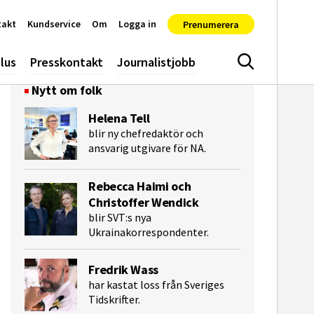
takt
Kundservice
Om
Logga in
Prenumerera
lus
Presskontakt
Journalistjobb
Sök
Nytt om folk
Helena Tell
blir ny chefredaktör och
ansvarig utgivare för NA.
Rebecca Haimi och
Christoffer Wendick
blir SVT:s nya
Ukrainakorrespondenter.
e-post
Fredrik Wass
har kastat loss från Sveriges
Tidskrifter.