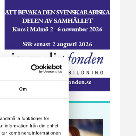
ssekreterare till Sidas
Hem & Hyr
mmunikationsenhet
Vänersbo
Om
Krönikor
andahålla funktioner för
n information från din enhet
 tur kombinera informationen