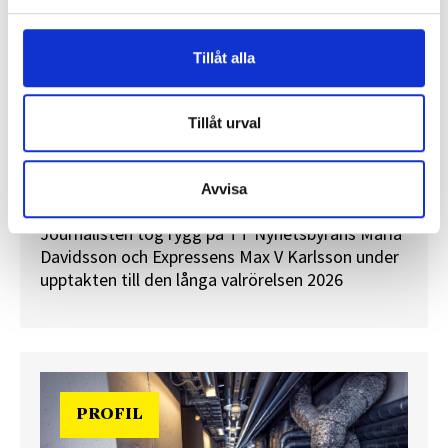
Tillåt alla
Tillåt urval
”Valåret känns som att sprinta ett
maraton”
En välfylld telefonbok och foträta skor – två
Avvisa
centrala arbetsredskap för politikreportrar.
Journalisten tog rygg på TT Nyhetsbyråns Maria
Davidsson och Expressens Max V Karlsson under
upptakten till den långa valrörelsen 2026
PROFIL