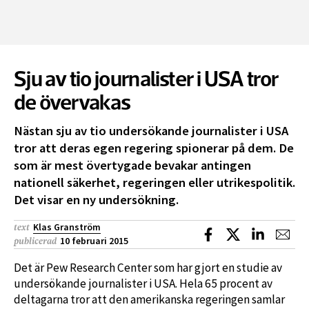
Sju av tio journalister i USA tror
de övervakas
Nästan sju av tio undersökande journalister i USA
tror att deras egen regering spionerar på dem. De
som är mest övertygade bevakar antingen
nationell säkerhet, regeringen eller utrikespolitik.
Det visar en ny undersökning.
Klas Granström
text
Dela på Facebook
Dela på X
Dela på L
Dela
10 februari 2015
publicerad
Det är Pew Research Center som har gjort en studie av
undersökande journalister i USA. Hela 65 procent av
deltagarna tror att den amerikanska regeringen samlar