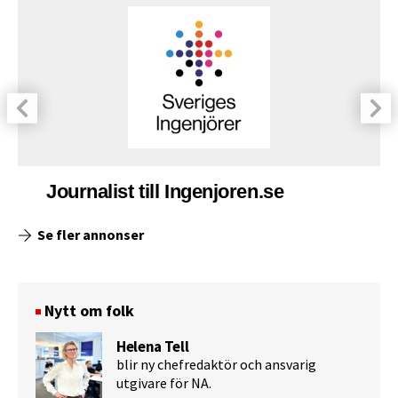
Journalist till Ingenjoren.se
Se fler annonser
Nytt om folk
Helena Tell
blir ny chefredaktör och ansvarig
utgivare för NA.