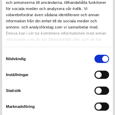
och annonserna till användarna, tillhandahålla funktioner
för sociala medier och analysera vår trafik. Vi
vidarebefordrar även sådana identifierare och annan
information från din enhet till de sociala medier och
annons- och analysföretag som vi samarbetar med.
Enorma skillnader mellan
Dessa kan i sin tur kombinera informationen med annan
chefredaktörerna
information som du har tillhandahållit eller som de har
samlat in när du har använt deras tjänster.
Så mycket tjänar dagspresscheferna
Samtyckesval
Nödvändig
REPORTAGE
Inställningar
Statistik
Marknadsföring