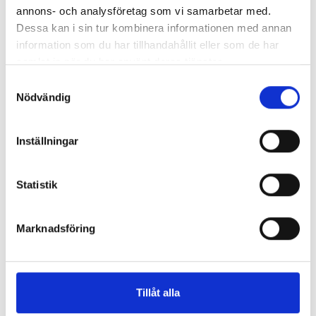
Så mycket tjänar dagspresscheferna
annons- och analysföretag som vi samarbetar med.
Dessa kan i sin tur kombinera informationen med annan
information som du har tillhandahållit eller som de har
samlat in när du har använt deras tjänster.
REPORTAGE
Samtyckesval
Nödvändig
Inställningar
Statistik
Marknadsföring
”Valåret känns som att sprinta ett
Tillåt alla
maraton”