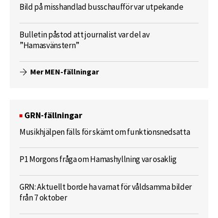
Bild på misshandlad busschaufför var utpekande
Bulletin påstod att journalist var del av
”Hamasvänstern”
Mer MEN-fällningar
GRN-fällningar
Musikhjälpen fälls för skämt om funktionsnedsatta
P1 Morgons fråga om Hamashyllning var osaklig
GRN: Aktuellt borde ha varnat för våldsamma bilder
från 7 oktober