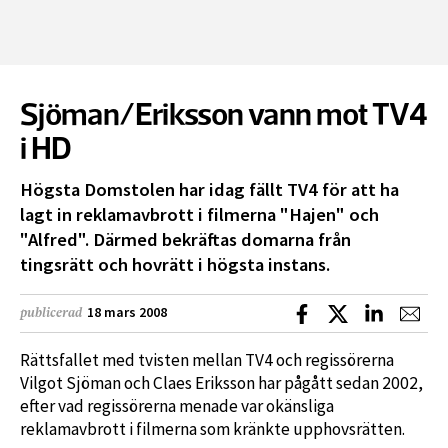
Sjöman/Eriksson vann mot TV4
i HD
Högsta Domstolen har idag fällt TV4 för att ha
lagt in reklamavbrott i filmerna "Hajen" och
"Alfred". Därmed bekräftas domarna från
tingsrätt och hovrätt i högsta instans.
Dela på Facebook
Dela på X
Dela på L
Dela
18 mars 2008
publicerad
Rättsfallet med tvisten mellan TV4 och regissörerna
Vilgot Sjöman och Claes Eriksson har pågått sedan 2002,
efter vad regissörerna menade var okänsliga
reklamavbrott i filmerna som kränkte upphovsrätten.