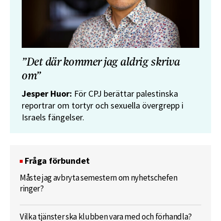
”Det där kommer jag aldrig skriva
om”
Jesper Huor:
För CPJ berättar palestinska
reportrar om tortyr och sexuella övergrepp i
Israels fängelser.
Fråga förbundet
Måste jag avbryta semestern om nyhetschefen
ringer?
Vilka tjänster ska klubben vara med och förhandla?