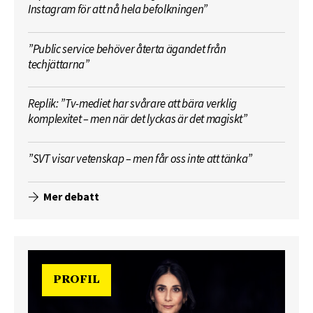
Instagram för att nå hela befolkningen”
”Public service behöver återta ägandet från
techjättarna”
Replik: ”Tv-mediet har svårare att bära verklig
komplexitet – men när det lyckas är det magiskt”
”SVT visar vetenskap – men får oss inte att tänka”
Mer debatt
PROFIL