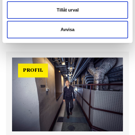
En välfylld telefonbok och foträta skor – två
centrala arbetsredskap för politikreportrar.
Tillåt urval
Journalisten tog rygg på TT Nyhetsbyråns Maria
Davidsson och Expressens Max V Karlsson under
upptakten till den långa valrörelsen 2026
Avvisa
PROFIL