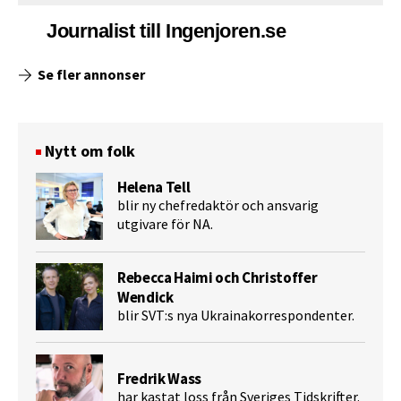
Journalist till Ingenjoren.se
Se fler annonser
Nytt om folk
Helena Tell
blir ny chefredaktör och ansvarig
utgivare för NA.
Rebecca Haimi och Christoffer
Wendick
blir SVT:s nya Ukrainakorrespondenter.
Fredrik Wass
har kastat loss från Sveriges Tidskrifter.