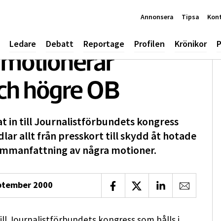
Annonsera
Tipsa
Kon
Ledare
Debatt
Reportage
Profilen
Krönikor
P
motionerar
och högre OB
in till Journalistförbundets kongress
lar allt från presskort till skydd åt hotade
 sammanfattning av några motioner.
ptember 2000
Dela på Facebook
Dela på X
Dela på LinkedIn
Dela via 
l Journalistförbundets kongress som hålls i