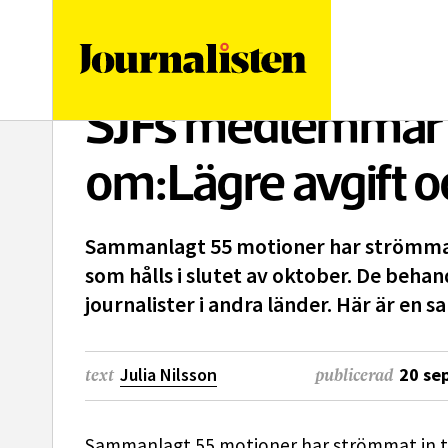
logotyp
SJFs medlemmar 
om:Lägre avgift 
Sammanlagt 55 motioner har strömmat 
som hålls i slutet av oktober. De behand
journalister i andra länder. Här är en
Julia Nilsson
20 se
text
publicerad
Sammanlagt 55 motioner har strömmat in til