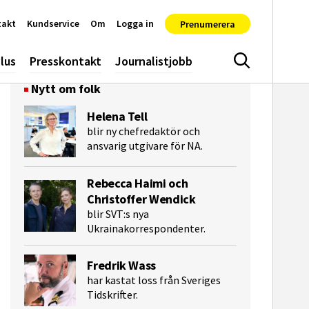
takt
Kundservice
Om
Logga in
Prenumerera
lus
Presskontakt
Journalistjobb
Sök
Nytt om folk
Helena Tell
blir ny chefredaktör och
ansvarig utgivare för NA.
Rebecca Haimi och
Christoffer Wendick
blir SVT:s nya
Ukrainakorrespondenter.
e-post
Fredrik Wass
har kastat loss från Sveriges
Tidskrifter.