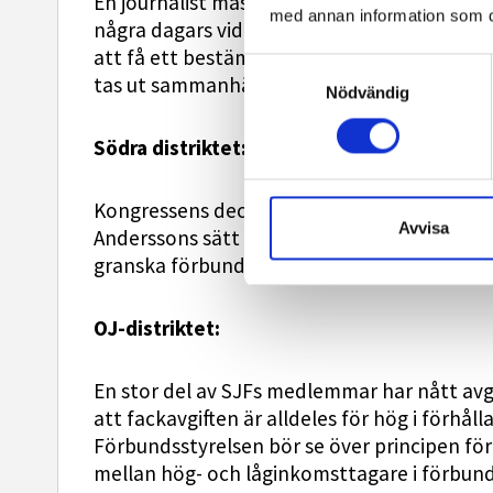
En journalist måste ständigt lära sig nya sa
med annan information som du 
några dagars vidareutbildning per år. I sin
att få ett bestämt antal vidareutbildningsd
Samtyckesval
tas ut sammanhängande.
Nödvändig
Södra distriktet:
Kongressens dechargeutskott bör granska f
Avvisa
Anderssons sätt att tilllämpa reglerna för
granska förbundsstyrelsens handläggning a
OJ-distriktet:
En stor del av SJFs medlemmar har nått avg
att fackavgiften är alldeles för hög i förhå
Förbundsstyrelsen bör se över principen för
mellan hög- och låginkomsttagare i förbunde