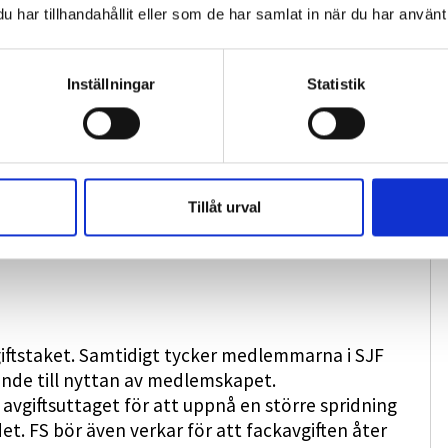
ker. Trots detta får många journalister endast
har tillhandahållit eller som de har samlat in när du har använt 
a förhandlingar med arbetsgivaren bör SJF kräva
agar som kan sparas i minst fem år för att kunna
Inställningar
Statistik
s-ledamöterna Nils Svenssons och Lasse
Tillåt urval
 förrättningsarvoden. Dechargen bör även
v detta ärende.
iftstaket. Samtidigt tycker medlemmarna i SJF
llande till nyttan av medlemskapet.
 avgiftsuttaget för att uppnå en större spridning
t. FS bör även verkar för att fackavgiften åter