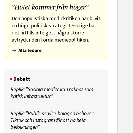
”Hotet kommer från höger”
Den populistiska mediekritiken har blivit
en högerpolitisk strategi. I Sverige har
det hittills inte gett några större
avtryck i den förda mediepolitiken.
Alla ledare
Debatt
Replik: ”Sociala medier kan räknas som
kritisk infrastruktur”
ssekreterare till Sidas
Hem & Hyr
mmunikationsenhet
Vänersbo
Replik: ”Public service-bolagen behöver
Tiktok och Instagram för att nå hela
befolkningen”