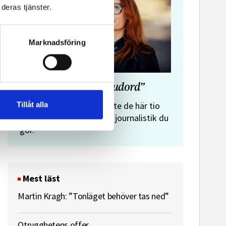
deras tjänster.
Marknadsföring
”Journalistens tio budord”
Malin Crona:
Tillåt alla
Följer du inte de här tio
budorden? Då är det inte journalistik du
gör.
Mest läst
Martin Kragh: ”Tonläget behöver tas ned”
Otrygghetens offer