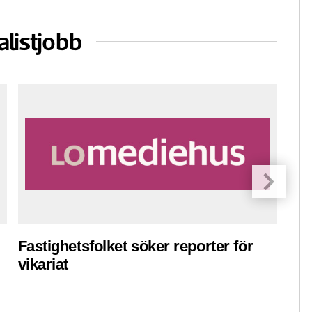
alistjobb
Fastighetsfolket söker reporter för
Pre
vikariat
ko