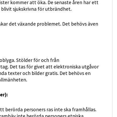
lister kommer att öka. De senaste åren har ett
blivit sjukskrivna för utbrändhet.
skar det växande problemet. Det behövs även
blyga. Stölder för och från
ag. Det tas för givet att elektroniska utgåvor
da texter och bilder gratis. Det behövs en
allmänheten.
er):
tt berörda personers ras inte ska framhållas.
Framhäv inte berörda personers etniska