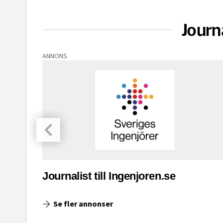
Journ
ANNONS
asinet
Journalist till Ingenjoren.se
Se fler annonser