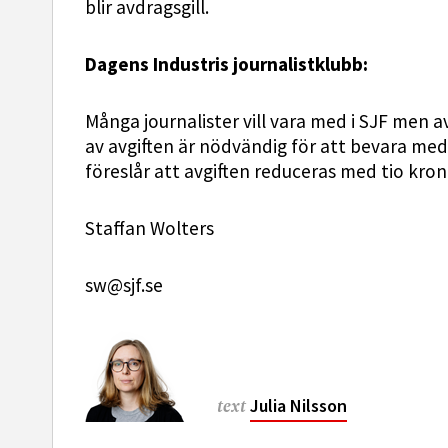
blir avdragsgill.
Dagens Industris journalistklubb:
Många journalister vill vara med i SJF men 
av avgiften är nödvändig för att bevara me
föreslår att avgiften reduceras med tio kro
Staffan Wolters
sw@sjf.se
Julia Nilsson
text