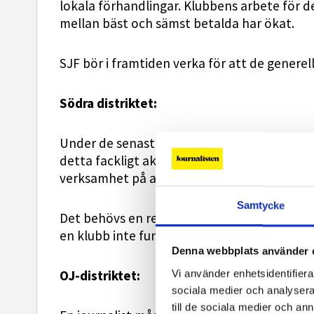
lokala förhandlingar. Klubbens arbete för de
mellan bäst och sämst betalda har ökat.
SJF bör i framtiden verka för att de generel
Södra distriktet:
Under de senaste två åren har SJF utveckla
detta fackligt aktiva stöttar klubbar i kris el
verksamhet på arbetsplatser där det är nöd
Samtycke
Det behövs en resurs på förbundskansliet so
en klubb inte fungerar ska distriktet genas
Denna webbplats använder 
OJ-distriktet:
Vi använder enhetsidentifierar
sociala medier och analysera 
till de sociala medier och a