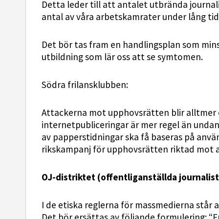
Detta leder till att antalet utbrända journa
antal av våra arbetskamrater under lång tid 
Det bör tas fram en handlingsplan som min
utbildning som lär oss att se symtomen.
Södra frilansklubben:
Attackerna mot upphovsrätten blir alltmer o
internetpubliceringar är mer regel än undant
av papperstidningar ska få baseras på använ
rikskampanj för upphovsrätten riktad mot 
OJ-distriktet (offentliganställda journalist
I de etiska reglerna för massmedierna står a
Det bör ersättas av följande formulering: “