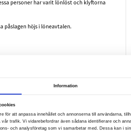
ssa personer har varit lönlöst och klyftorna
la påslagen höjs i löneavtalen.
t en klubbstödsverksamhet där erfarna före
ler hjälper till att skapa och förbättra facklig
vändigt.
Information
m ska vara spindeln i nätet. Vid signaler om att
t kontaktas.
cookies
e för att anpassa innehållet och annonserna till användarna, tillh
vår trafik. Vi vidarebefordrar även sådana identifierare och anna
nnons- och analysföretag som vi samarbetar med. Dessa kan i sin