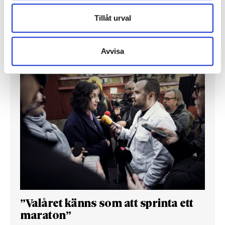
Så mycket tjänar dagspresscheferna
Tillåt urval
Avvisa
REPORTAGE
”Valåret känns som att sprinta ett
maraton”