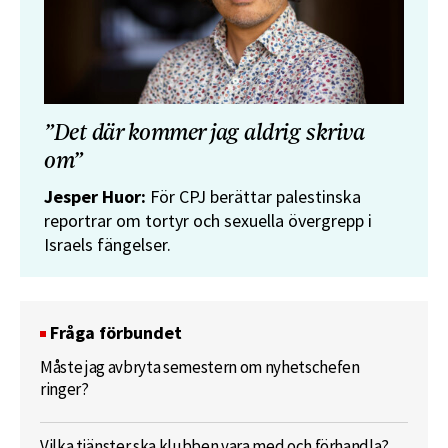
”Det där kommer jag aldrig skriva
om”
Jesper Huor:
För CPJ berättar palestinska
reportrar om tortyr och sexuella övergrepp i
Israels fängelser.
Fråga förbundet
Måste jag avbryta semestern om nyhetschefen
ringer?
Vilka tjänster ska klubben vara med och förhandla?