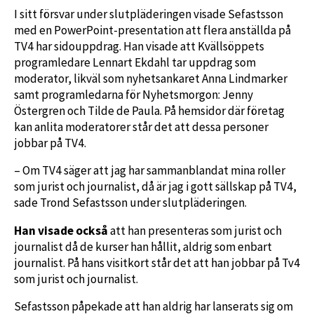
I sitt försvar under slutpläderingen visade Sefastsson
med en PowerPoint-presentation att flera anställda på
TV4 har sidouppdrag. Han visade att Kvällsöppets
programledare Lennart Ekdahl tar uppdrag som
moderator, likväl som nyhetsankaret Anna Lindmarker
samt programledarna för Nyhetsmorgon: Jenny
Östergren och Tilde de Paula. På hemsidor där företag
kan anlita moderatorer står det att dessa personer
jobbar på TV4.
– Om TV4 säger att jag har sammanblandat mina roller
som jurist och journalist, då är jag i gott sällskap på TV4,
sade Trond Sefastsson under slutpläderingen.
Han visade också
att han presenteras som jurist och
journalist då de kurser han hållit, aldrig som enbart
journalist. På hans visitkort står det att han jobbar på Tv4
som jurist och journalist.
Sefastsson påpekade att han aldrig har lanserats sig om