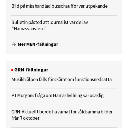
Bild på misshandlad busschaufför var utpekande
Bulletin påstod att journalist var del av
”Hamasvänstern”
Mer MEN-fällningar
GRN-fällningar
Musikhjälpen fälls för skämt om funktionsnedsatta
P1 Morgons fråga om Hamashyllning var osaklig
GRN: Aktuellt borde ha varnat för våldsamma bilder
från 7 oktober