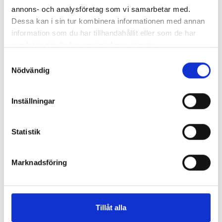
annons- och analysföretag som vi samarbetar med.
Så mycket tjänar mediecheferna
Dessa kan i sin tur kombinera informationen med annan
information som du har tillhandahållit eller som de har
Så mycket tjänar 260 mediechefer
samlat in när du har använt deras tjänster.
Samtyckesval
Nödvändig
Inställningar
Statistik
Marknadsföring
Enorma skillnader mellan
chefredaktörerna
Tillåt alla