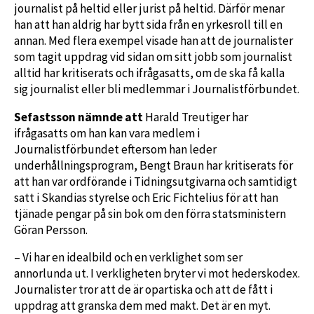
journalist på heltid eller jurist på heltid. Därför menar
han att han aldrig har bytt sida från en yrkesroll till en
annan. Med flera exempel visade han att de journalister
som tagit uppdrag vid sidan om sitt jobb som journalist
alltid har kritiserats och ifrågasatts, om de ska få kalla
sig journalist eller bli medlemmar i Journalistförbundet.
Sefastsson nämnde att
Harald Treutiger har
ifrågasatts om han kan vara medlem i
Journalistförbundet eftersom han leder
underhållningsprogram, Bengt Braun har kritiserats för
att han var ordförande i Tidningsutgivarna och samtidigt
satt i Skandias styrelse och Eric Fichtelius för att han
tjänade pengar på sin bok om den förra statsministern
Göran Persson.
– Vi har en idealbild och en verklighet som ser
annorlunda ut. I verkligheten bryter vi mot hederskodex.
Journalister tror att de är opartiska och att de fått i
uppdrag att granska dem med makt. Det är en myt.