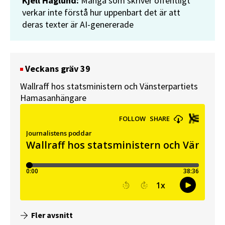
Kjell Häglund:
Många som skriver offentligt
verkar inte förstå hur uppenbart det är att
deras texter är AI-genererade
Veckans gräv 39
Wallraff hos statsministern och Vänsterpartiets
Hamasanhängare
Fler avsnitt