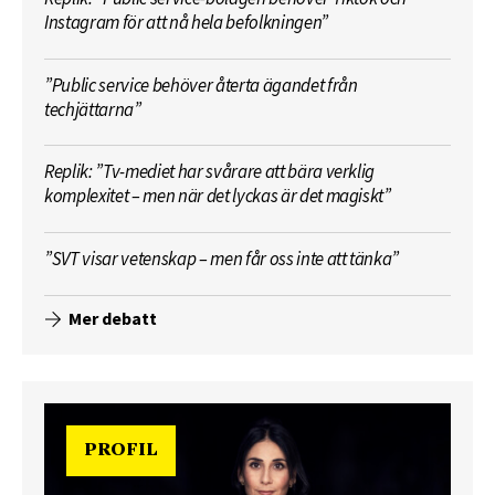
Instagram för att nå hela befolkningen”
”Public service behöver återta ägandet från
techjättarna”
Replik: ”Tv-mediet har svårare att bära verklig
komplexitet – men när det lyckas är det magiskt”
”SVT visar vetenskap – men får oss inte att tänka”
Mer debatt
PROFIL