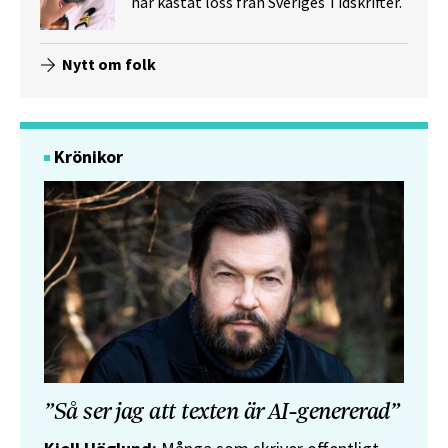
har kastat loss från Sveriges Tidskrifter.
Nytt om folk
Krönikor
”Så ser jag att texten är AI-genererad”