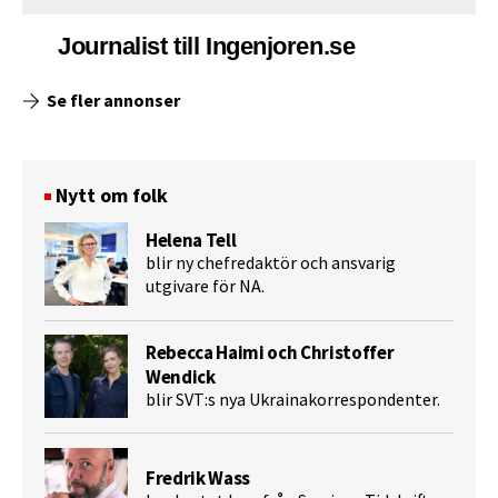
Journalist till Ingenjoren.se
Se fler annonser
Nytt om folk
Helena Tell
blir ny chefredaktör och ansvarig
utgivare för NA.
Rebecca Haimi och Christoffer
Wendick
blir SVT:s nya Ukrainakorrespondenter.
Fredrik Wass