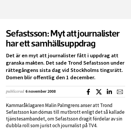
Sefastsson: Myt att journalister
har ett samhällsuppdrag
Det är en myt att journalister fått i uppdrag att
granska makten. Det sade Trond Sefastsson under
rättegångens sista dag vid Stockholms tingsrätt.
Domen blir offentlig den 1 december.
Dela på Facebook
Dela på X
Dela på L
Dela
6 november 2008
publicerad
Kammaråklagaren Malin Palmgrens anser att Trond
Sefastsson kan dömas till mutbrott enligt det så kallade
tjänstesambandet, om Sefastsson dragit fördelar av sin
dubbla roll som jurist och journalist på TV4.