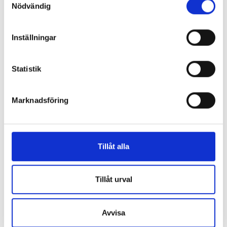
Nödvändig
Inställningar
Enorma skillnader mellan
Statistik
chefredaktörerna
Marknadsföring
Så mycket tjänar dagspresscheferna
Tillåt alla
REPORTAGE
Tillåt urval
Avvisa