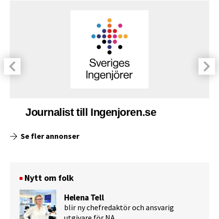
Journalist till Ingenjoren.se
Se fler annonser
Nytt om folk
Helena Tell
blir ny chefredaktör och ansvarig
utgivare för NA.