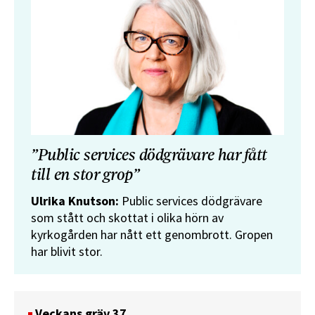
”Public services dödgrävare har fått
till en stor grop”
Ulrika Knutson:
Public services dödgrävare
som stått och skottat i olika hörn av
kyrkogården har nått ett genombrott. Gropen
har blivit stor.
Veckans gräv 37