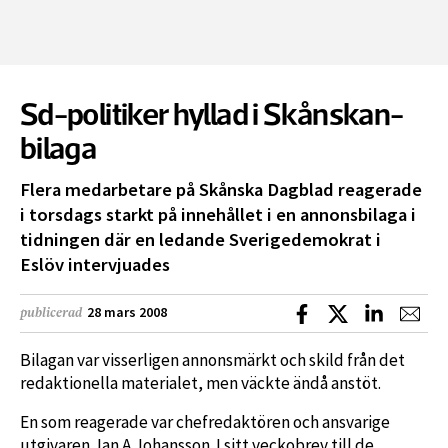
Sd-politiker hyllad i Skånskan-
bilaga
Flera medarbetare på Skånska Dagblad reagerade
i torsdags starkt på innehållet i en annonsbilaga i
tidningen där en ledande Sverigedemokrat i
Eslöv intervjuades
Dela på Facebook
Dela på X
Dela på L
Dela
28 mars 2008
publicerad
Bilagan var visserligen annonsmärkt och skild från det
redaktionella materialet, men väckte ändå anstöt.
En som reagerade var chefredaktören och ansvarige
utgivaren Jan A Johansson. I sitt veckobrev till de