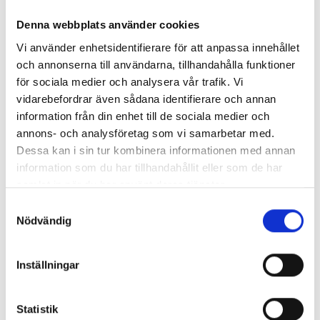
Denna webbplats använder cookies
Vi använder enhetsidentifierare för att anpassa innehållet
och annonserna till användarna, tillhandahålla funktioner
för sociala medier och analysera vår trafik. Vi
vidarebefordrar även sådana identifierare och annan
information från din enhet till de sociala medier och
annons- och analysföretag som vi samarbetar med.
Dessa kan i sin tur kombinera informationen med annan
information som du har tillhandahållit eller som de har
samlat in när du har använt deras tjänster.
Enorma skillnader mellan
Samtyckesval
chefredaktörerna
Nödvändig
Så mycket tjänar dagspresscheferna
Inställningar
Statistik
REPORTAGE