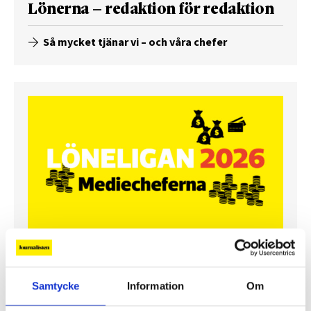
Lönerna – redaktion för redaktion
Så mycket tjänar vi – och våra chefer
Så mycket tjänar mediecheferna
Samtycke
Information
Om
Så mycket tjänar 260 mediechefer