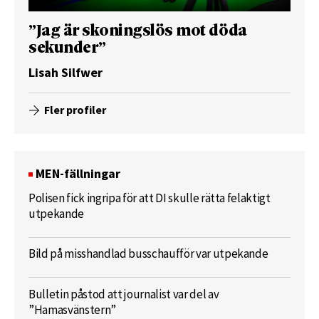
”Jag är skoningslös mot döda
sekunder”
Lisah Silfwer
Fler profiler
MEN-fällningar
Polisen fick ingripa för att DI skulle rätta felaktigt
utpekande
Bild på misshandlad busschaufför var utpekande
Bulletin påstod att journalist var del av
”Hamasvänstern”