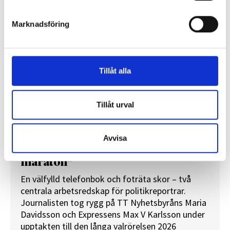
Marknadsföring
Tillåt alla
Tillåt urval
Avvisa
”Valåret känns som att sprinta ett
maraton”
En välfylld telefonbok och foträta skor – två
centrala arbetsredskap för politikreportrar.
Journalisten tog rygg på TT Nyhetsbyråns Maria
Davidsson och Expressens Max V Karlsson under
upptakten till den långa valrörelsen 2026