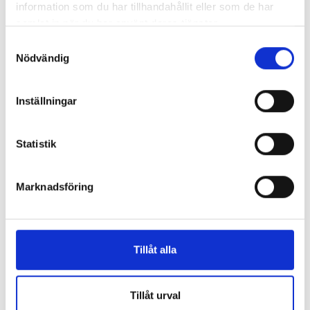
information som du har tillhandahållit eller som de har
samlat in när du har använt deras tjänster.
Samtyckesval
Nödvändig
Inställningar
Statistik
Marknadsföring
”Valåret känns som att sprinta ett
maraton”
En välfylld telefonbok och foträta skor – två
Tillåt alla
centrala arbetsredskap för politikreportrar.
Journalisten tog rygg på TT Nyhetsbyråns Maria
Davidsson och Expressens Max V Karlsson under
Tillåt urval
upptakten till den långa valrörelsen 2026