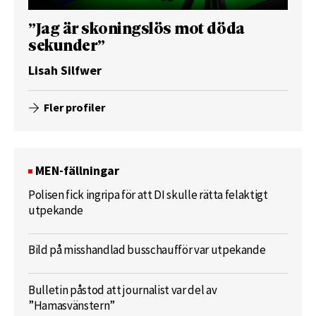
”Jag är skoningslös mot döda
sekunder”
Lisah Silfwer
Fler profiler
MEN-fällningar
Polisen fick ingripa för att DI skulle rätta felaktigt
utpekande
Bild på misshandlad busschaufför var utpekande
Bulletin påstod att journalist var del av
”Hamasvänstern”