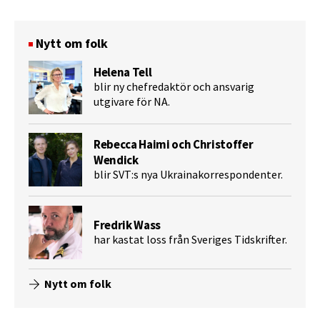
Nytt om folk
Helena Tell
blir ny chefredaktör och ansvarig
utgivare för NA.
Rebecca Haimi och Christoffer
Wendick
blir SVT:s nya Ukrainakorrespondenter.
Fredrik Wass
har kastat loss från Sveriges Tidskrifter.
Nytt om folk