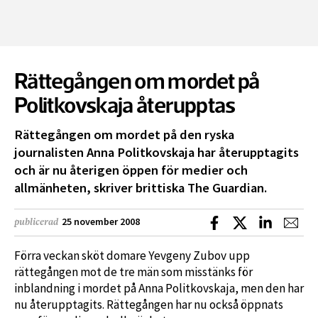
Rättegången om mordet på
Politkovskaja återupptas
Rättegången om mordet på den ryska
journalisten Anna Politkovskaja har återupptagits
och är nu återigen öppen för medier och
allmänheten, skriver brittiska The Guardian.
Dela på Facebook
Dela på X
Dela på L
Dela
25 november 2008
publicerad
Förra veckan sköt domare Yevgeny Zubov upp
rättegången mot de tre män som misstänks för
inblandning i mordet på Anna Politkovskaja, men den har
nu återupptagits. Rättegången har nu också öppnats