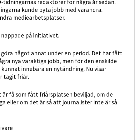
-tidningarnas redaktörer för några år sedan.
ningarna kunde byta jobb med varandra.
ndra mediearbetsplatser.
nappade på initiativet.
tt göra något annat under en period. Det har fått
några nya varaktiga jobb, men för den enskilde
t kunnat innebära en nytändning. Nu visar
 tagit friår.
är få som fått friårsplatsen beviljad, om de
 eller om det är så att journalister inte är så
.
ivare