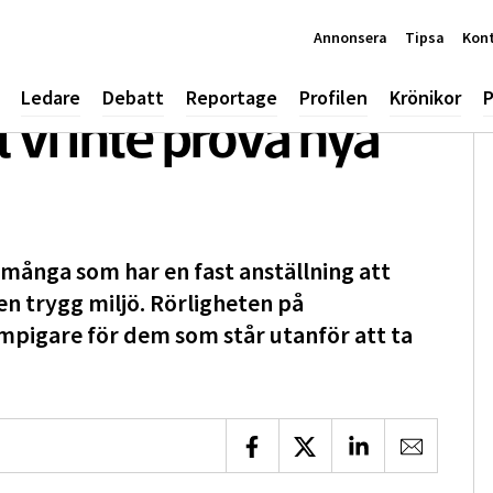
Annonsera
Tipsa
Kon
Ledare
Debatt
Reportage
Profilen
Krönikor
P
ll vi inte pröva nya
många som har en fast anställning att
n trygg miljö. Rörligheten på
mpigare för dem som står utanför att ta
Dela på Facebook
Dela på X
Dela på LinkedIn
Dela via 