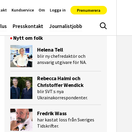
takt
Kundservice
Om
Logga in
Prenumerera
lus
Presskontakt
Journalistjobb
Sök
Nytt om folk
Helena Tell
blir ny chefredaktör och
ansvarig utgivare för NA.
Rebecca Haimi och
Christoffer Wendick
blir SVT:s nya
Ukrainakorrespondenter.
Fredrik Wass
e-post
har kastat loss från Sveriges
Tidskrifter.