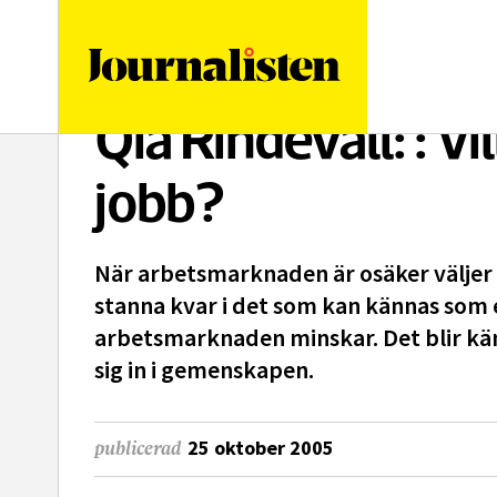
logotyp
Qia Rindevall: : Vi
jobb?
När arbetsmarknaden är osäker väljer 
stanna kvar i det som kan kännas som e
arbetsmarknaden minskar. Det blir kä
sig in i gemenskapen.
25 oktober 2005
publicerad