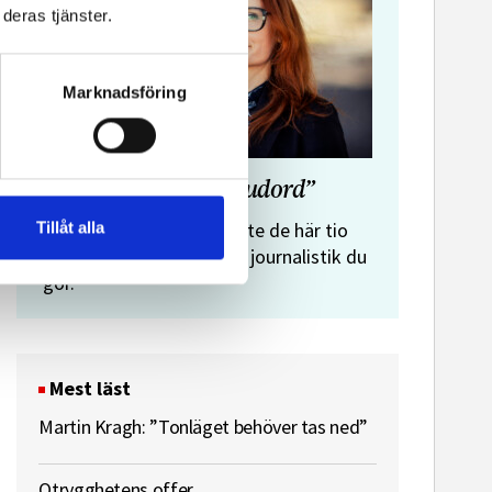
deras tjänster.
Marknadsföring
”Journalistens tio budord”
Malin Crona:
Tillåt alla
Följer du inte de här tio
budorden? Då är det inte journalistik du
gör.
Mest läst
Martin Kragh: ”Tonläget behöver tas ned”
Otrygghetens offer