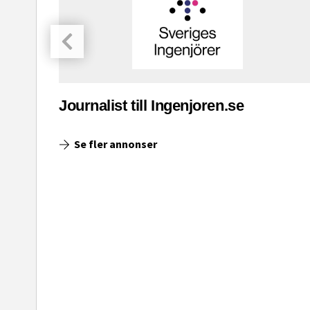
asinet
Journalist till Ingenjoren.se
Se fler annonser