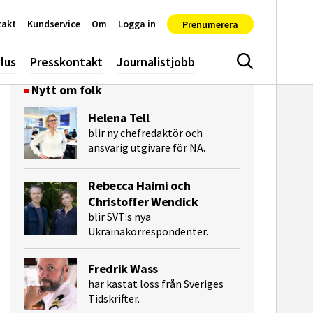
takt
Kundservice
Om
Logga in
Prenumerera
lus
Presskontakt
Journalistjobb
Sök
Nytt om folk
Helena Tell
blir ny chefredaktör och
ansvarig utgivare för NA.
Rebecca Haimi och
Christoffer Wendick
blir SVT:s nya
Ukrainakorrespondenter.
e-post
Fredrik Wass
har kastat loss från Sveriges
Tidskrifter.