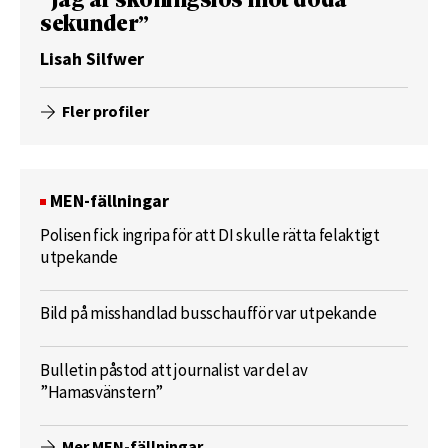
”Jag är skoningslös mot döda
sekunder”
Lisah Silfwer
Fler profiler
MEN-fällningar
Polisen fick ingripa för att DI skulle rätta felaktigt
utpekande
Bild på misshandlad busschaufför var utpekande
Bulletin påstod att journalist var del av
”Hamasvänstern”
Mer MEN-fällningar