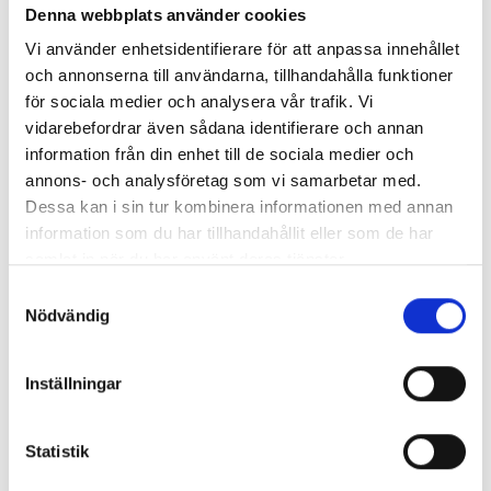
Denna webbplats använder cookies
Så mycket tjänar vi – och våra chefer
Vi använder enhetsidentifierare för att anpassa innehållet
och annonserna till användarna, tillhandahålla funktioner
för sociala medier och analysera vår trafik. Vi
vidarebefordrar även sådana identifierare och annan
information från din enhet till de sociala medier och
annons- och analysföretag som vi samarbetar med.
Dessa kan i sin tur kombinera informationen med annan
information som du har tillhandahållit eller som de har
samlat in när du har använt deras tjänster.
Samtyckesval
Nödvändig
Så mycket tjänar mediecheferna
Inställningar
Så mycket tjänar 260 mediechefer
Statistik