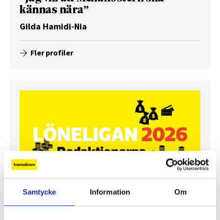
kännas nära”
Gilda Hamidi-Nia
Fler profiler
Samtycke
Information
Om
Lönerna – redaktion för redaktion