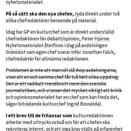
nyhetsmaterialet.
På så sätt ska den nya chefen,
lyda direkt under två
olika chefredaktörer beroende på material.
Idag har GP en kulturchef som är direkt underställd
chefredaktören för debatt/opinion, Peter Hjörne.
Nyhetsmaterialet återfinns i dag på avdelningen
Gränslöst vars egen chef svarar inför Jonathan Falck,
chefredaktör för allmänna redaktionen.
Problemet är inte att man vill slå ihop avdelningarna,
utan att en och samma chef får två helt olika uppdrag.
Det är ett radikalt trendbrott inom den svenska
journalistiken, och vi anser det mycket viktigt att kritik
och opinionsmaterialet har en chef som kan freda det,
säger biträdande kulturchef Ingrid Bosseldal.
I ett brev till de frilansar som
kulturredaktionen
arbetar med uttrycks också oro för att chefen ska
rekryteras internt, och att inga krav ställs på erfarenhet