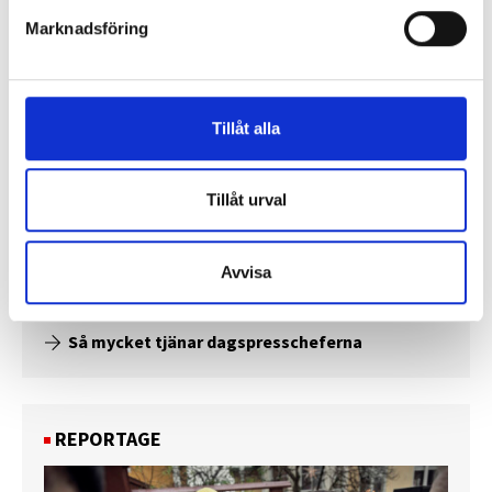
Marknadsföring
Tillåt alla
Tillåt urval
Enorma skillnader mellan
Avvisa
chefredaktörerna
Så mycket tjänar dagspresscheferna
REPORTAGE