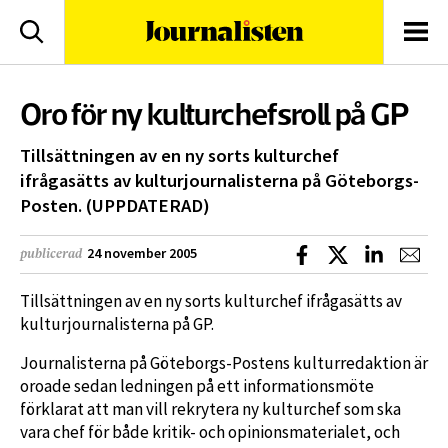
logotyp
Sök
Men
Oro för ny kulturchefsroll på GP
Tillsättningen av en ny sorts kulturchef
ifrågasätts av kulturjournalisterna på Göteborgs-
Posten. (UPPDATERAD)
Dela på Facebook
Dela på X
Dela på L
Dela
24 november 2005
publicerad
Tillsättningen av en ny sorts kulturchef ifrågasätts av
kulturjournalisterna på GP.
Journalisterna på Göteborgs-Postens kulturredaktion är
oroade sedan ledningen på ett informationsmöte
förklarat att man vill rekrytera ny kulturchef som ska
vara chef för både kritik- och opinionsmaterialet, och