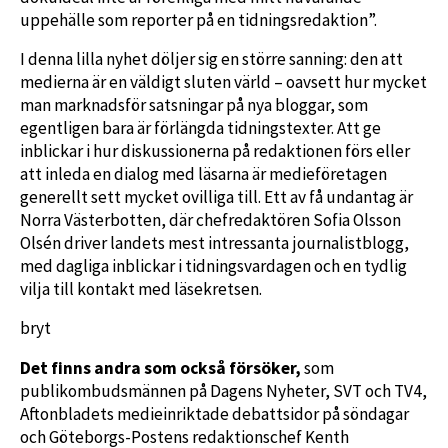
uppehälle som reporter på en tidningsredaktion”.
I denna lilla nyhet döljer sig en större sanning: den att
medierna är en väldigt sluten värld – oavsett hur mycket
man marknadsför satsningar på nya bloggar, som
egentligen bara är förlängda tidningstexter. Att ge
inblickar i hur diskussionerna på redaktionen förs eller
att inleda en dialog med läsarna är medieföretagen
generellt sett mycket ovilliga till. Ett av få undantag är
Norra Västerbotten, där chefredaktören Sofia Olsson
Olsén driver landets mest intressanta journalistblogg,
med dagliga inblickar i tidningsvardagen och en tydlig
vilja till kontakt med läsekretsen.
bryt
Det finns andra som också försöker,
som
publikombudsmännen på Dagens Nyheter, SVT och TV4,
Aftonbladets medieinriktade debattsidor på söndagar
och Göteborgs-Postens redaktionschef Kenth