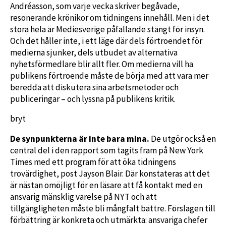
Andréasson, som varje vecka skriver begåvade,
resonerande krönikor om tidningens innehåll. Men i det
stora hela är Mediesverige påfallande stängt för insyn.
Och det håller inte, i ett läge där dels förtroendet för
medierna sjunker, dels utbudet av alternativa
nyhetsförmedlare blir allt fler. Om medierna vill ha
publikens förtroende måste de börja med att vara mer
beredda att diskutera sina arbetsmetoder och
publiceringar – och lyssna på publikens kritik.
bryt
De synpunkterna är inte bara mina.
De utgör också en
central del i den rapport som tagits fram på New York
Times med ett program för att öka tidningens
trovärdighet, post Jayson Blair. Där konstateras att det
är nästan omöjligt för en läsare att få kontakt med en
ansvarig mänsklig varelse på NYT och att
tillgängligheten måste bli mångfalt bättre. Förslagen till
förbättring är konkreta och utmärkta: ansvariga chefer