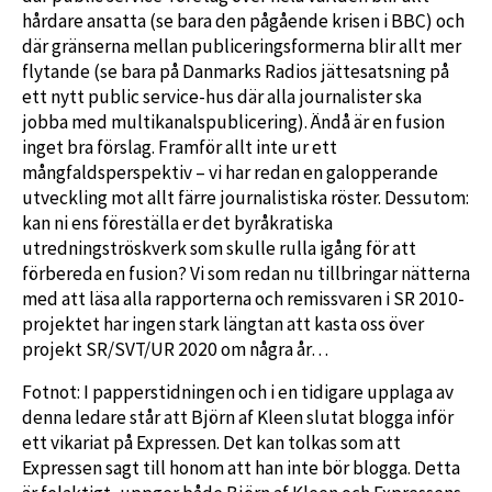
hårdare ansatta (se bara den pågående krisen i BBC) och
där gränserna mellan publiceringsformerna blir allt mer
flytande (se bara på Danmarks Radios jättesatsning på
ett nytt public service-hus där alla journalister ska
jobba med multikanalspublicering). Ändå är en fusion
inget bra förslag. Framför allt inte ur ett
mångfaldsperspektiv – vi har redan en galopperande
utveckling mot allt färre journalistiska röster. Dessutom:
kan ni ens föreställa er det byråkratiska
utredningströskverk som skulle rulla igång för att
förbereda en fusion? Vi som redan nu tillbringar nätterna
med att läsa alla rapporterna och remissvaren i SR 2010-
projektet har ingen stark längtan att kasta oss över
projekt SR/SVT/UR 2020 om några år…
Fotnot: I papperstidningen och i en tidigare upplaga av
denna ledare står att Björn af Kleen slutat blogga inför
ett vikariat på Expressen. Det kan tolkas som att
Expressen sagt till honom att han inte bör blogga. Detta