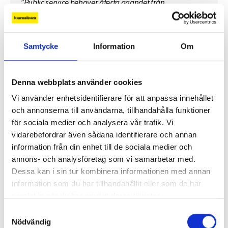
”Public service behöver återta ägandet från
techjättarna”
Replik: ”Tv-mediet har svårare att bära verklig
Samtycke
Information
Om
komplexitet – men när det lyckas är det magiskt”
”SVT visar vetenskap – men får oss inte att tänka”
Denna webbplats använder cookies
Vi använder enhetsidentifierare för att anpassa innehållet
Mer debatt
och annonserna till användarna, tillhandahålla funktioner
för sociala medier och analysera vår trafik. Vi
vidarebefordrar även sådana identifierare och annan
information från din enhet till de sociala medier och
annons- och analysföretag som vi samarbetar med.
PROFIL
Dessa kan i sin tur kombinera informationen med annan
information som du har tillhandahållit eller som de har
samlat in när du har använt deras tjänster.
Samtyckesval
Nödvändig