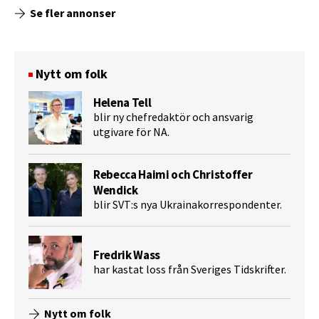
Se fler annonser
Nytt om folk
Helena Tell
blir ny chefredaktör och ansvarig
utgivare för NA.
Rebecca Haimi och Christoffer
Wendick
blir SVT:s nya Ukrainakorrespondenter.
Fredrik Wass
har kastat loss från Sveriges Tidskrifter.
Nytt om folk