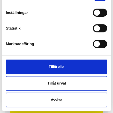
Inställningar
”Jag vill att Mellanöstern ska
kännas nära”
Statistik
Gilda Hamidi-Nia
Marknadsföring
Fler profiler
Tillåt alla
Tillåt urval
Avvisa