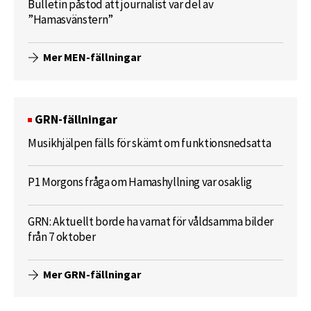
Bulletin påstod att journalist var del av
”Hamasvänstern”
Mer MEN-fällningar
GRN-fällningar
Musikhjälpen fälls för skämt om funktionsnedsatta
P1 Morgons fråga om Hamashyllning var osaklig
GRN: Aktuellt borde ha varnat för våldsamma bilder
från 7 oktober
Mer GRN-fällningar