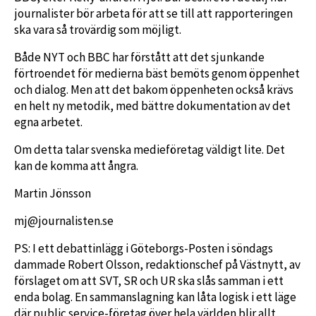
journalister bör arbeta för att se till att rapporteringen
ska vara så trovärdig som möjligt.
Både NYT och BBC har förstått att det sjunkande
förtroendet för medierna bäst bemöts genom öppenhet
och dialog. Men att det bakom öppenheten också krävs
en helt ny metodik, med bättre dokumentation av det
egna arbetet.
Om detta talar svenska medieföretag väldigt lite. Det
kan de komma att ångra.
Martin Jönsson
mj@journalisten.se
PS: I ett debattinlägg i Göteborgs-Posten i söndags
dammade Robert Olsson, redaktionschef på Västnytt, av
förslaget om att SVT, SR och UR ska slås samman i ett
enda bolag. En sammanslagning kan låta logisk i ett läge
där public service-företag över hela världen blir allt