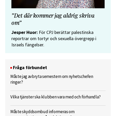
”Det där kommer jag aldrig skriva
om”
Jesper Huor:
För CPJ berättar palestinska
reportrar om tortyr och sexuella övergrepp i
Israels fängelser.
Fråga förbundet
Måste jag avbryta semestern om nyhetschefen
ringer?
Vilka tjänster ska klubben vara med och förhandla?
Måste skyddsombud informeras om