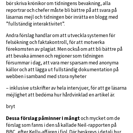
bör skriva krönikor om tidningens bevakning, alla
reportrar och chefer måste bli bättre på att svara på
läsarnas mejl och tidningen bör inrätta en blogg med
”fullständig interaktivitet”.
Andra förslag handlar om att utveckla systemen för
felsökning och faktakontroll, för att motverka
förekomsten av plagiat. Men också om att bli bättre på
att bevaka ämnen och regioner som tidningen
försummar i dag, att vara mer sparsam med anonyma
källor och att lägga ut fullständig dokumentation på
webben i samband med stora nyheter
– inklusive utskrifter av hela intervjuer, för att ge läsarna
möjlighet att bedöma hur hårdvinklad en artikel är.
bryt
Dessa förslag påminner i mångt
och mycket om de
förslag som fanns i den så kallade Neil-rapporten på
BBC, efter Kelly-affären i fjol. Där beskrevs i detalj hur