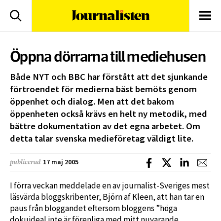
logotyp
Sök
Men
Öppna dörrarna till mediehusen
Både NYT och BBC har förstått att det sjunkande
förtroendet för medierna bäst bemöts genom
öppenhet och dialog. Men att det bakom
öppenheten också krävs en helt ny metodik, med
bättre dokumentation av det egna arbetet. Om
detta talar svenska medieföretag väldigt lite.
Dela på Facebook
Dela på X
Dela på L
Dela
17 maj 2005
publicerad
I förra veckan meddelade en av journalist-Sveriges mest
läsvärda bloggskribenter, Björn af Kleen, att han tar en
paus från bloggandet eftersom bloggens ”höga
dokuideal inte är förenliga med mitt nuvarande