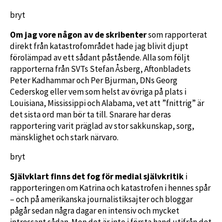
bryt
Om jag vore någon av de skribenter
som rapporterat
direkt från katastrofområdet hade jag blivit djupt
förolämpad av ett sådant påstående. Alla som följt
rapporterna från SVTs Stefan Åsberg, Aftonbladets
Peter Kadhammar och Per Bjurman, DNs Georg
Cederskog eller vem som helst av övriga på plats i
Louisiana, Mississippi och Alabama, vet att ”fnittrig” är
det sista ord man bör ta till. Snarare har deras
rapportering varit präglad av stor sakkunskap, sorg,
mänsklighet och stark närvaro.
bryt
Självklart finns det fog för medial självkritik
i
rapporteringen om Katrina och katastrofen i hennes spår
– och på amerikanska journalistiksajter och bloggar
pågår sedan några dagar en intensiv och mycket
intressant sådan. Men det är inte i första hand utifrån det