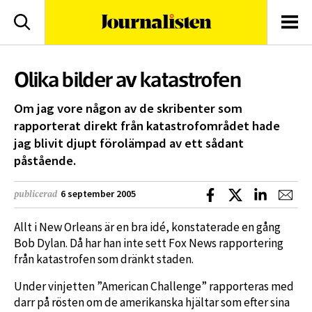
logotyp
Sök
Men
Olika bilder av katastrofen
Om jag vore någon av de skribenter som
rapporterat direkt från katastrofområdet hade
jag blivit djupt förolämpad av ett sådant
påstående.
Dela på Facebook
Dela på X
Dela på L
Dela
6 september 2005
publicerad
Allt i New Orleans är en bra idé, konstaterade en gång
Bob Dylan. Då har han inte sett Fox News rapportering
från katastrofen som dränkt staden.
Under vinjetten ”American Challenge” rapporteras med
darr på rösten om de amerikanska hjältar som efter sina