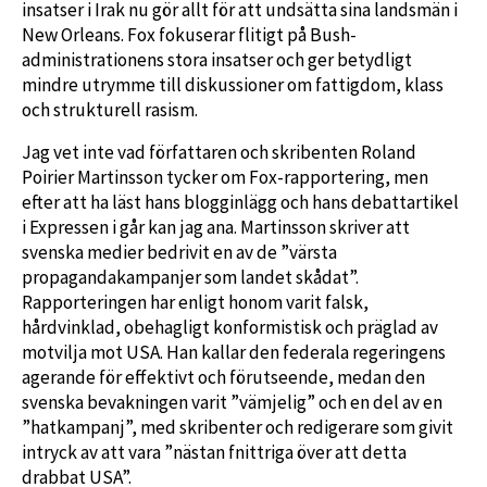
insatser i Irak nu gör allt för att undsätta sina landsmän i
New Orleans. Fox fokuserar flitigt på Bush-
administrationens stora insatser och ger betydligt
mindre utrymme till diskussioner om fattigdom, klass
och strukturell rasism.
Jag vet inte vad författaren och skribenten Roland
Poirier Martinsson tycker om Fox-rapportering, men
efter att ha läst hans blogginlägg och hans debattartikel
i Expressen i går kan jag ana. Martinsson skriver att
svenska medier bedrivit en av de ”värsta
propagandakampanjer som landet skådat”.
Rapporteringen har enligt honom varit falsk,
hårdvinklad, obehagligt konformistisk och präglad av
motvilja mot USA. Han kallar den federala regeringens
agerande för effektivt och förutseende, medan den
svenska bevakningen varit ”vämjelig” och en del av en
”hatkampanj”, med skribenter och redigerare som givit
intryck av att vara ”nästan fnittriga över att detta
drabbat USA”.