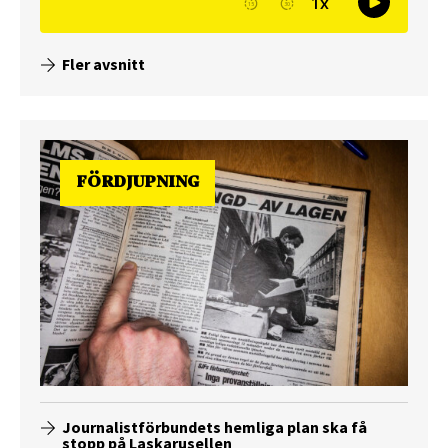
Fler avsnitt
FÖRDJUPNING
Journalistförbundets hemliga plan ska få
stopp på Laskarusellen