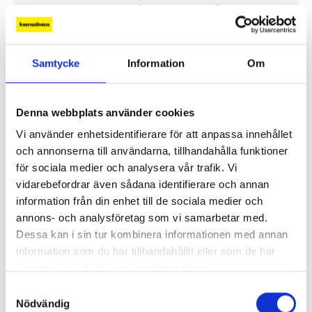
”Public service behöver återta ägandet från
techjättarna”
Samtycke
Information
Om
Replik: ”Tv-mediet har svårare att bära verklig
komplexitet – men när det lyckas är det magiskt”
Denna webbplats använder cookies
”SVT visar vetenskap – men får oss inte att tänka”
Vi använder enhetsidentifierare för att anpassa innehållet
och annonserna till användarna, tillhandahålla funktioner
Mer debatt
för sociala medier och analysera vår trafik. Vi
vidarebefordrar även sådana identifierare och annan
information från din enhet till de sociala medier och
annons- och analysföretag som vi samarbetar med.
Dessa kan i sin tur kombinera informationen med annan
PROFIL
information som du har tillhandahållit eller som de har
samlat in när du har använt deras tjänster.
Samtyckesval
Nödvändig