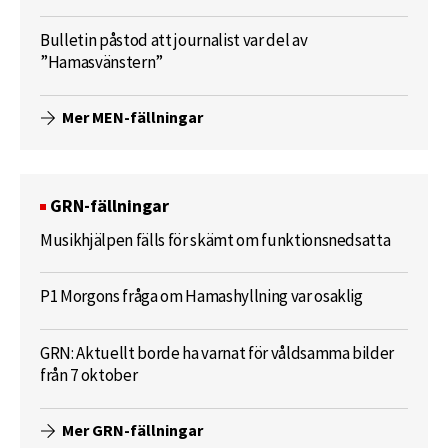
Bulletin påstod att journalist var del av
”Hamasvänstern”
Mer MEN-fällningar
GRN-fällningar
Musikhjälpen fälls för skämt om funktionsnedsatta
P1 Morgons fråga om Hamashyllning var osaklig
GRN: Aktuellt borde ha varnat för våldsamma bilder
från 7 oktober
Mer GRN-fällningar