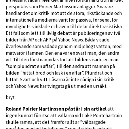
perspektiv som Poirier Martinsson anlägger. Snarare
handlar det om kritik mot att de stora, rikstäckande och
internationella medierna varit för passiva, för sena, för
myndighets-vinklade och även till delar direkt rasistiska.
Ett fall som lett till livlig debatt är publiceringen av två
bilder från AP och AFP på Yahoo News. Båda visade
överlevande som vadade genom midjehögt vatten, med
matvaror i famnen. Den ena var en svart man, den andra
vit. Till den förstnämnda stod att bilden visade en man
”som plundrat en affär”, till den andra att mannen på
bilden ”hittat bröd och läsk i en affär”. Plundrat och
hittat. Svart och vitt. Läsarna är inte nådiga i sin kritik –
och Yahoo News har tvingats gå ut med en ursäkt.
bryt
Roland Poirier Martinsson påstår i sin artikel
att
ingen kunnat förutse att vallarna vid Lake Pontchartrain
skulle rämna, att det framför allt är ”välbärgade
områden med vit befolkning” som drabbats och att