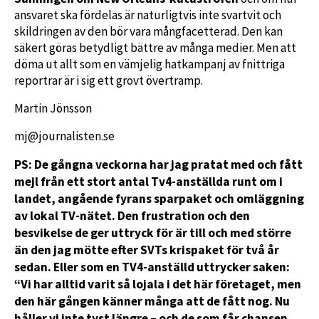
ansvaret ska fördelas är naturligtvis inte svartvit och
skildringen av den bör vara mångfacetterad. Den kan
säkert göras betydligt bättre av många medier. Men att
döma ut allt som en vämjelig hatkampanj av fnittriga
reportrar är i sig ett grovt övertramp.
Martin Jönsson
mj@journalisten.se
PS: De gångna veckorna har jag pratat med och fått
mejl från ett stort antal Tv4-anställda runt om i
landet, angående fyrans sparpaket och omläggning
av lokal TV-nätet. Den frustration och den
besvikelse de ger uttryck för är till och med större
än den jag mötte efter SVTs krispaket för två år
sedan. Eller som en TV4-anställd uttrycker saken:
“Vi har alltid varit så lojala i det här företaget, men
den här gången känner många att de fått nog. Nu
håller vi inte tyst längre – och de som får chansen