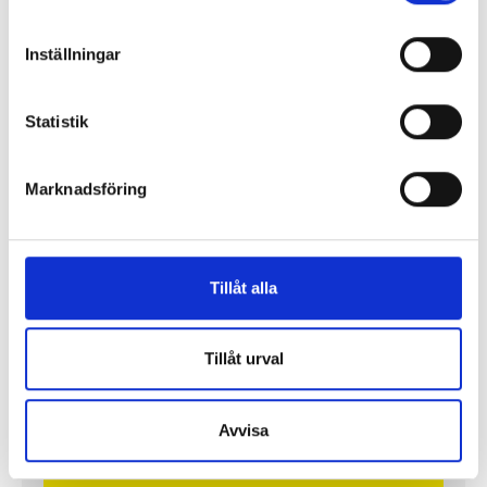
Inställningar
”Jag vill att Mellanöstern ska
kännas nära”
Statistik
Gilda Hamidi-Nia
Marknadsföring
Fler profiler
Tillåt alla
Tillåt urval
Avvisa