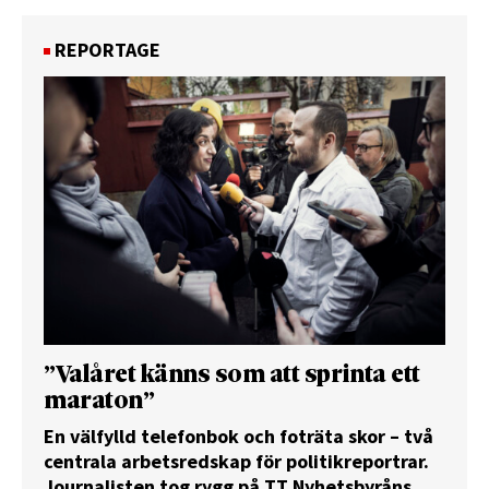
REPORTAGE
”Valåret känns som att sprinta ett
maraton”
En välfylld telefonbok och foträta skor – två
centrala arbetsredskap för politikreportrar.
Journalisten tog rygg på TT Nyhetsbyråns