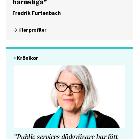
barnsliga”
Fredrik Furtenbach
Fler profiler
Krönikor
”Public services dödgrävare har fått