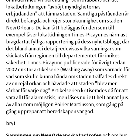
lokalbefolkningen ”avböjt myndigheternas
erbjudanden” att lämna staden. Samtliga påståenden är
direkt befängda och röjer stor okunnighet om staden
New Orleans. De kan lätt beläggas för den som till
exempel läser lokaltidningen Times-Picayunes närmast
bragdartat fylliga rapportering på dess nyhetsblogg, där
det bland annat i detalj redovisas vilka varningar som
skickats från regionen till departementet för inrikes
säkerhet. Times-Picayune publicerade för övrigt redan
2002 en stor artikelserie (Washing Away) som varnade för
vad som skulle kunna hända om staden träffades direkt
av en rejäl orkan och hävdade att staden ”blev mer
sårbar för varje dag”. Artikelserien kritiserades då för att
vara alltför alarmistisk, men läses nu i ett helt annat ljus.
Av alla utom möjligen Poirier Martinsson, som gång på
gång upprepar att beredskapen var god.
bryt
Sanningen om New Orleans-katastrofen
och om hur