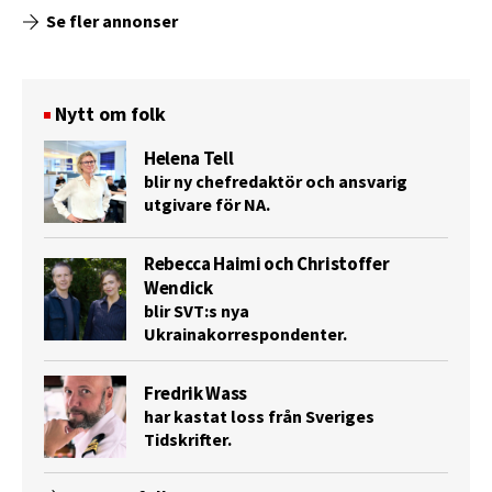
Se fler annonser
Nytt om folk
Helena Tell
blir ny chefredaktör och ansvarig
utgivare för NA.
Rebecca Haimi och Christoffer
Wendick
blir SVT:s nya
Ukrainakorrespondenter.
Fredrik Wass
har kastat loss från Sveriges
Tidskrifter.