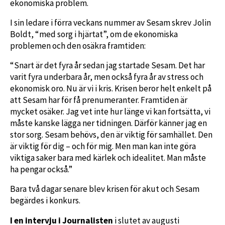
ekonomiska problem.
I sin ledare i förra veckans nummer av Sesam skrev Jolin
Boldt, “med sorg i hjärtat”, om de ekonomiska
problemen och den osäkra framtiden:
“Snart är det fyra år sedan jag startade Sesam. Det har
varit fyra underbara år, men också fyra år av stress och
ekonomisk oro. Nu är vi i kris. Krisen beror helt enkelt på
att Sesam har för få prenumeranter. Framtiden är
mycket osäker. Jag vet inte hur länge vi kan fortsätta, vi
måste kanske lägga ner tidningen. Därför känner jag en
stor sorg. Sesam behövs, den är viktig för samhället. Den
är viktig för dig – och för mig. Men man kan inte göra
viktiga saker bara med kärlek och idealitet. Man måste
ha pengar också.”
Bara två dagar senare blev krisen för akut och Sesam
begärdes i konkurs.
I en intervju i Journalisten
i slutet av augusti