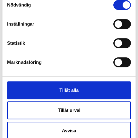
Nödvändig
Inställningar
Statistik
Enorma skillnader mellan
chefredaktörerna
Marknadsföring
Så mycket tjänar dagspresscheferna
Tillåt alla
REPORTAGE
Tillåt urval
Avvisa