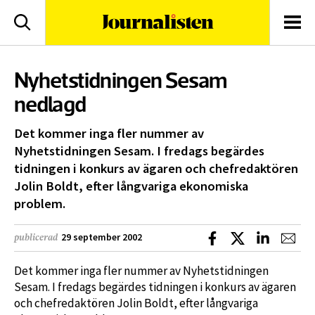
logotyp
Sök
Men
Nyhetstidningen Sesam
nedlagd
Det kommer inga fler nummer av
Nyhetstidningen Sesam. I fredags begärdes
tidningen i konkurs av ägaren och chefredaktören
Jolin Boldt, efter långvariga ekonomiska
problem.
Dela på Facebook
Dela på X
Dela på L
Dela
29 september 2002
publicerad
Det kommer inga fler nummer av Nyhetstidningen
Sesam. I fredags begärdes tidningen i konkurs av ägaren
och chefredaktören Jolin Boldt, efter långvariga