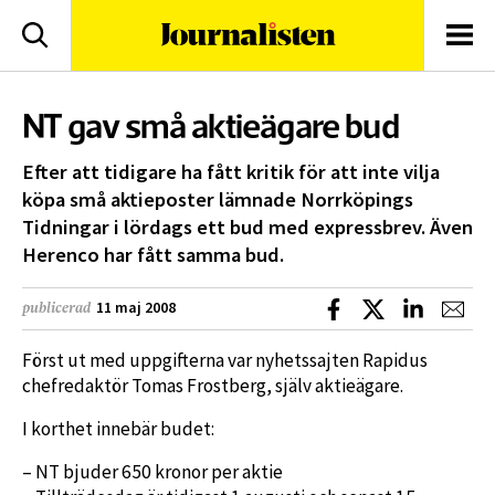
logotyp
Sök
Men
NT gav små aktieägare bud
Efter att tidigare ha fått kritik för att inte vilja
köpa små aktieposter lämnade Norrköpings
Tidningar i lördags ett bud med expressbrev. Även
Herenco har fått samma bud.
Dela på Facebook
Dela på X
Dela på L
Dela
11 maj 2008
publicerad
Först ut med uppgifterna var nyhetssajten Rapidus
chefredaktör Tomas Frostberg, själv aktieägare.
I korthet innebär budet:
– NT bjuder 650 kronor per aktie