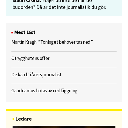
Malin Crona:
Följer du inte de här tio
budorden? Då är det inte journalistik du gör.
Mest läst
Martin Kragh: ”Tonläget behöver tas ned”
Otrygghetens offer
De kan bli Årets journalist
Gaudeamus hotas av nedläggning
Ledare