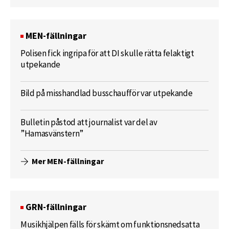
MEN-fällningar
Polisen fick ingripa för att DI skulle rätta felaktigt
utpekande
Bild på misshandlad busschaufför var utpekande
Bulletin påstod att journalist var del av
”Hamasvänstern”
Mer MEN-fällningar
GRN-fällningar
Musikhjälpen fälls för skämt om funktionsnedsatta