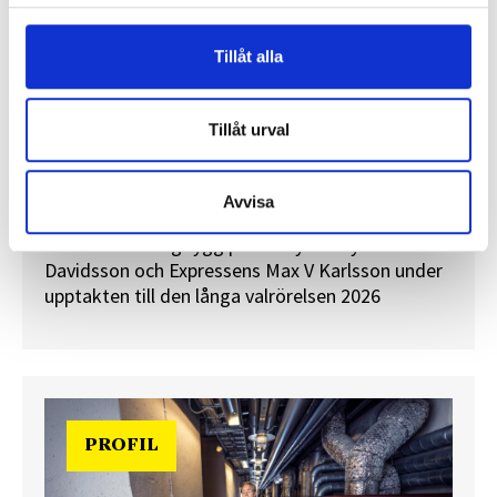
Tillåt alla
”Valåret känns som att sprinta ett
Tillåt urval
maraton”
En välfylld telefonbok och foträta skor – två
Avvisa
centrala arbetsredskap för politikreportrar.
Journalisten tog rygg på TT Nyhetsbyråns Maria
Davidsson och Expressens Max V Karlsson under
upptakten till den långa valrörelsen 2026
PROFIL