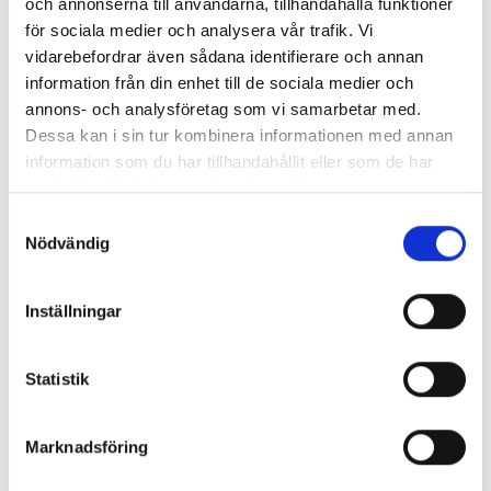
och annonserna till användarna, tillhandahålla funktioner
för sociala medier och analysera vår trafik. Vi
vidarebefordrar även sådana identifierare och annan
information från din enhet till de sociala medier och
annons- och analysföretag som vi samarbetar med.
Enorma skillnader mellan
Dessa kan i sin tur kombinera informationen med annan
chefredaktörerna
information som du har tillhandahållit eller som de har
samlat in när du har använt deras tjänster.
Så mycket tjänar dagspresscheferna
Samtyckesval
Nödvändig
REPORTAGE
Inställningar
Statistik
Marknadsföring