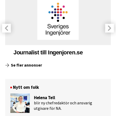
Journalist till Ingenjoren.se
Se fler annonser
Nytt om folk
Helena Tell
blir ny chefredaktör och ansvarig
utgivare för NA.