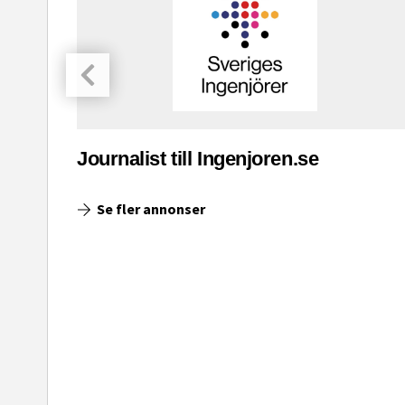
asinet
Journalist till Ingenjoren.se
Se fler annonser