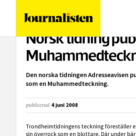
logotyp
Norsk tidning pub
Muhammedteckn
Den norska tidningen Adresseavisen pub
som en Muhammedteckning.
4 juni 2008
publicerad
Trondheimtidningens teckning föreställer e
sin överrock som en blottare. Där under bä