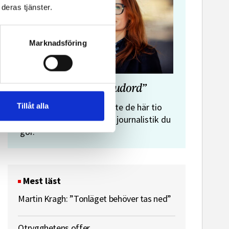
deras tjänster.
Marknadsföring
”Journalistens tio budord”
Malin Crona:
Tillåt alla
Följer du inte de här tio
budorden? Då är det inte journalistik du
gör.
Mest läst
Martin Kragh: ”Tonläget behöver tas ned”
Otrygghetens offer