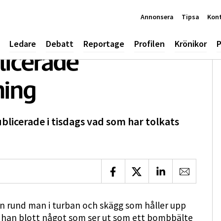
Annonsera
Tipsa
Kon
Ledare
Debatt
Reportage
Profilen
Krönikor
P
licerade
ing
licerade i tisdags vad som har tolkats
Dela på Facebook
Dela på X
Dela på LinkedIn
Dela via 
n rund man i turban och skägg som håller upp
r han blott något som ser ut som ett bombbälte