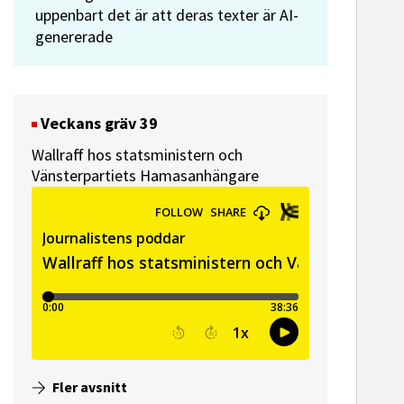
uppenbart det är att deras texter är AI-
genererade
Veckans gräv 39
Wallraff hos statsministern och
ssekreterare till Sidas
Hem & Hyr
Vänsterpartiets Hamasanhängare
mmunikationsenhet
Vänersbo
Fler avsnitt