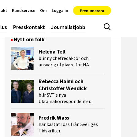
takt
Kundservice
Om
Logga in
Prenumerera
lus
Presskontakt
Journalistjobb
Sök
Nytt om folk
Helena Tell
blir ny chefredaktör och
ansvarig utgivare för NA.
Rebecca Haimi och
Christoffer Wendick
blir SVT:s nya
Ukrainakorrespondenter.
e-post
Fredrik Wass
har kastat loss från Sveriges
Tidskrifter.