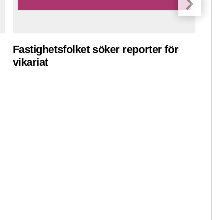
Fastighetsfolket söker reporter för
Pre
vikariat
ko