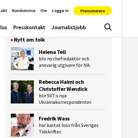
takt
Kundservice
Om
Logga in
Prenumerera
lus
Presskontakt
Journalistjobb
Sök
Nytt om folk
Helena Tell
blir ny chefredaktör och
ansvarig utgivare för NA.
Rebecca Haimi och
Christoffer Wendick
blir SVT:s nya
Ukrainakorrespondenter.
e-post
Fredrik Wass
har kastat loss från Sveriges
Tidskrifter.