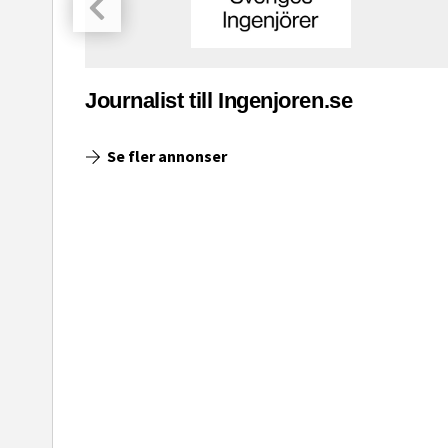
asinet
Journalist till Ingenjoren.se
Se fler annonser