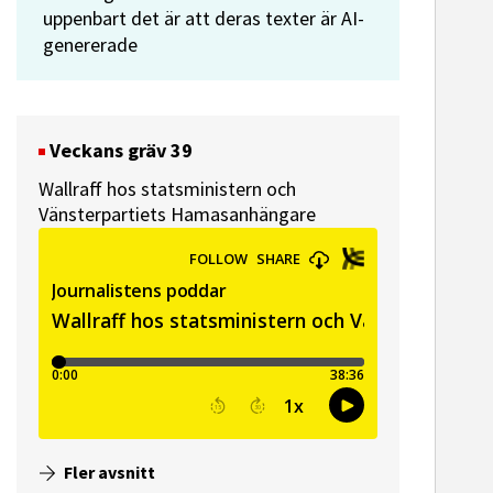
uppenbart det är att deras texter är AI-
genererade
ssekreterare till Sidas
Hem & Hyr
mmunikationsenhet
Vänersbo
Veckans gräv 39
Wallraff hos statsministern och
Vänsterpartiets Hamasanhängare
Fler avsnitt