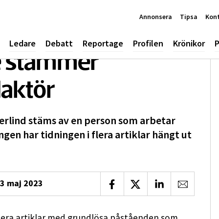
Annonsera
Tipsa
Kon
Ledare
Debatt
Reportage
Profilen
Krönikor
P
e stämmer
aktör
erlind stäms av en person som arbetar
en har tidningen i flera artiklar hängt ut
3 maj 2023
Dela på Facebook
Dela på X
Dela på LinkedIn
Dela via 
flera artiklar med grundlösa påståenden som