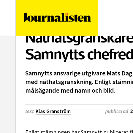
logotyp
Näthatsgranskar
Samnytts chefred
Samnytts ansvarige utgivare Mats Dag
med näthatsgranskning. Enligt stämning
målsägande med namn och bild.
Klas Granström
2
text
publicerad
Enligt stämningen har Samnytt publicerat 