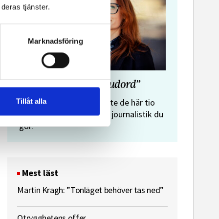
deras tjänster.
Marknadsföring
”Journalistens tio budord”
Malin Crona:
Tillåt alla
Följer du inte de här tio
budorden? Då är det inte journalistik du
gör.
Mest läst
Martin Kragh: ”Tonläget behöver tas ned”
Otrygghetens offer