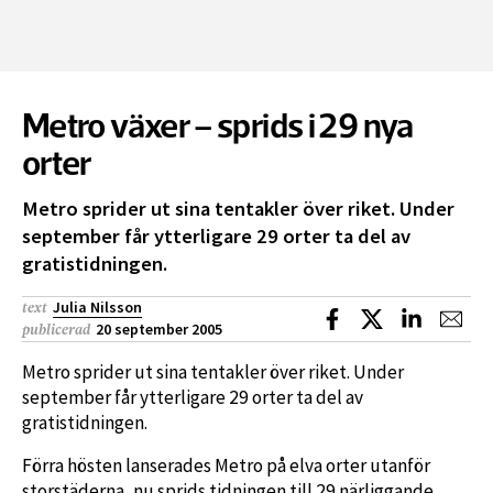
Metro växer – sprids i 29 nya
orter
Metro sprider ut sina tentakler över riket. Under
september får ytterligare 29 orter ta del av
gratistidningen.
Julia Nilsson
text
Dela på Facebook
Dela på X
Dela på L
Dela
20 september 2005
publicerad
Metro sprider ut sina tentakler över riket. Under
september får ytterligare 29 orter ta del av
gratistidningen.
Förra hösten lanserades Metro på elva orter utanför
storstäderna, nu sprids tidningen till 29 närliggande