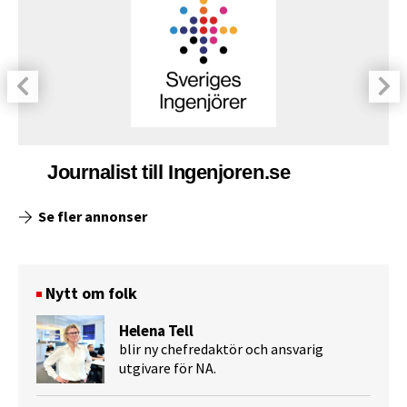
Journalist till Ingenjoren.se
Se fler annonser
Nytt om folk
Helena Tell
blir ny chefredaktör och ansvarig
utgivare för NA.