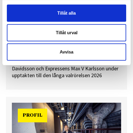
Tillåt alla
”Valåret känns som att sprinta ett
Tillåt urval
maraton”
En välfylld telefonbok och foträta skor – två
Avvisa
centrala arbetsredskap för politikreportrar.
Journalisten tog rygg på TT Nyhetsbyråns Maria
Davidsson och Expressens Max V Karlsson under
upptakten till den långa valrörelsen 2026
PROFIL