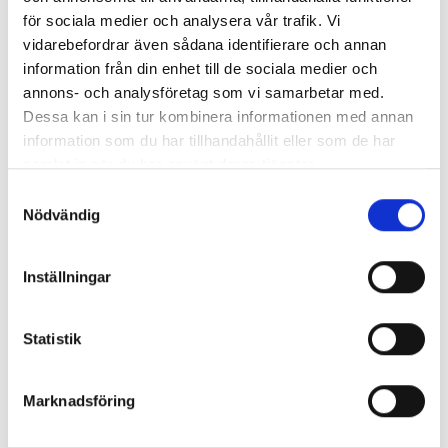
för sociala medier och analysera vår trafik. Vi
vidarebefordrar även sådana identifierare och annan
information från din enhet till de sociala medier och
annons- och analysföretag som vi samarbetar med.
Enorma skillnader mellan
Dessa kan i sin tur kombinera informationen med annan
chefredaktörerna
information som du har tillhandahållit eller som de har
samlat in när du har använt deras tjänster.
Så mycket tjänar dagspresscheferna
Samtyckesval
Nödvändig
REPORTAGE
Inställningar
Statistik
Marknadsföring