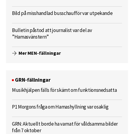
Bild på misshandlad busschaufför var utpekande
Bulletin påstod att journalist var del av
”Hamasvänstern”
Mer MEN-fällningar
GRN-fällningar
Musikhjälpen fälls för skämt om funktionsnedsatta
P1 Morgons fråga om Hamashyllning var osaklig
GRN: Aktuellt borde ha varnat för våldsamma bilder
från 7 oktober