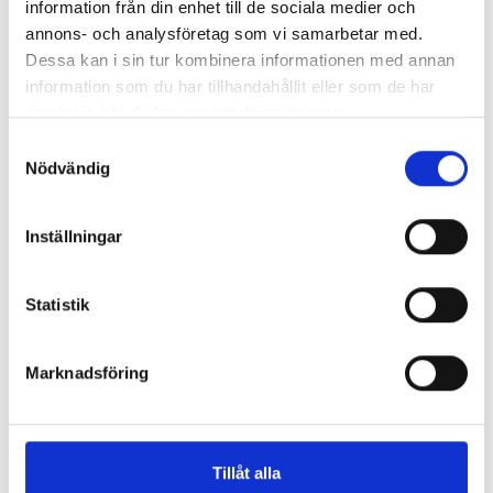
information från din enhet till de sociala medier och
annons- och analysföretag som vi samarbetar med.
Så mycket tjänar dagspresscheferna
Dessa kan i sin tur kombinera informationen med annan
information som du har tillhandahållit eller som de har
samlat in när du har använt deras tjänster.
REPORTAGE
Samtyckesval
Nödvändig
Inställningar
Statistik
Marknadsföring
”Valåret känns som att sprinta ett
Tillåt alla