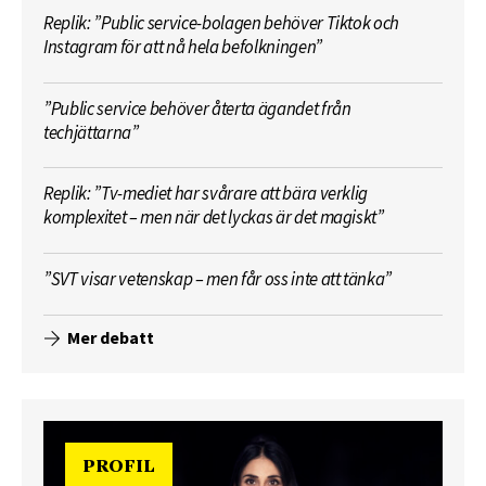
Replik: ”Public service-bolagen behöver Tiktok och
Instagram för att nå hela befolkningen”
”Public service behöver återta ägandet från
techjättarna”
Replik: ”Tv-mediet har svårare att bära verklig
komplexitet – men när det lyckas är det magiskt”
”SVT visar vetenskap – men får oss inte att tänka”
Mer debatt
PROFIL