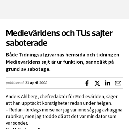
Medievärldens och TUs sajter
saboterade
Både Tidningsutgivarnas hemsida och tidningen
Medievärldens sajt är ur funktion, sannolikt på
grund av sabotage.
Dela på Facebook
Dela på X
Dela på L
Dela
21 april 2008
publicerad
Anders Ahlberg, chefredaktör för Medievärlden, säger
att han upptäckt konstigheter redan under helgen.
– Redan i lördags morse när jag var inne såg jag avhuggna
rubriker, men jag trodde då att det var min dator som
var sönder.