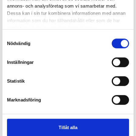
Så mycket tjänar dagspresscheferna
annons- och analysföretag som vi samarbetar med.
Dessa kan i sin tur kombinera informationen med annan
information som du har tillhandahållit eller som de har
samlat in när du har använt deras tjänster.
REPORTAGE
Samtyckesval
Nödvändig
Inställningar
Statistik
Marknadsföring
”Valåret känns som att sprinta ett
Tillåt alla
maraton”