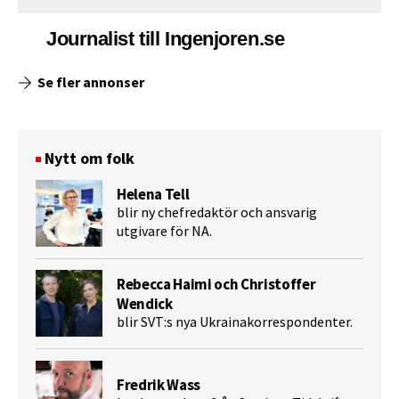
Journalist till Ingenjoren.se
Se fler annonser
Nytt om folk
Helena Tell
blir ny chefredaktör och ansvarig
utgivare för NA.
Rebecca Haimi och Christoffer
Wendick
blir SVT:s nya Ukrainakorrespondenter.
Fredrik Wass