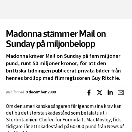
Madonna stämmer Mail on
Sunday på miljonbelopp
Madonna kräver Mail on Sunday på fem miljoner
pund, runt 50 miljoner kronor, för att den
brittiska tidningen publicerat privata bilder från
hennes bröllop med filmregissören Guy Ritchie.
Dela på Facebook
Dela på X
Dela på L
Dela
9 december 2008
publicerad
Om den amerikanska sångaren får igenom sina krav kan
det bli det största skadestånd som betalats ut i
Storbritannien. Chefen för Formula 1, Max Mosley, fick
tidigare i år ett skadestånd på 60 000 pund från News of