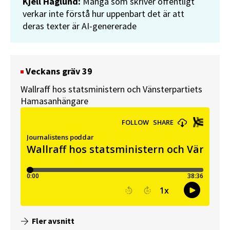
Kjell Häglund:
Många som skriver offentligt
verkar inte förstå hur uppenbart det är att
deras texter är AI-genererade
Veckans gräv 39
Wallraff hos statsministern och Vänsterpartiets
Hamasanhängare
Fler avsnitt