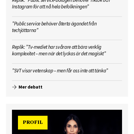
Replik: ”Public service-bolagen behöver Tiktok och
Instagram för att nå hela befolkningen”
”Public service behöver återta ägandet från
techjättarna”
Replik: ”Tv-mediet har svårare att bära verklig
komplexitet – men när det lyckas är det magiskt”
”SVT visar vetenskap – men får oss inte att tänka”
Mer debatt
PROFIL