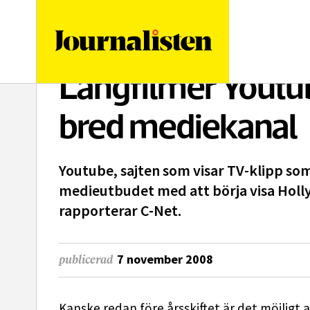
logotyp
Långfilmer Youtu
bred mediekanal
Youtube, sajten som visar TV-klipp s
medieutbudet med att börja visa Holl
rapporterar C-Net.
7 november 2008
publicerad
Kanske redan före årsskiftet är det möjligt