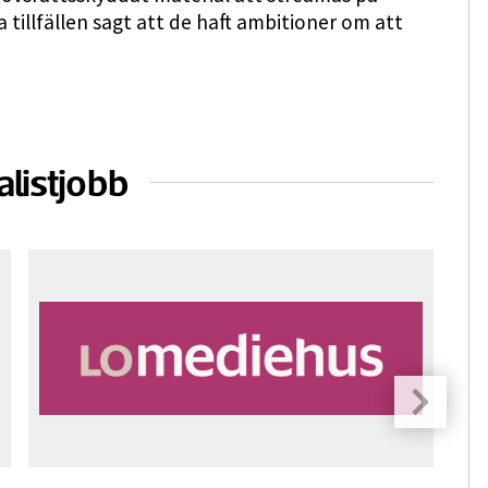
 tillfällen sagt att de haft ambitioner om att
alistjobb