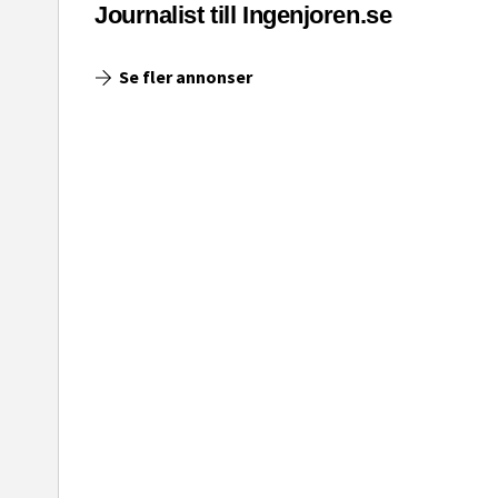
asinet
Journalist till Ingenjoren.se
Se fler annonser