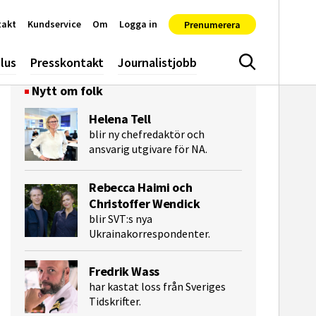
takt
Kundservice
Om
Logga in
Prenumerera
lus
Presskontakt
Journalistjobb
Sök
Nytt om folk
Helena Tell
blir ny chefredaktör och
ansvarig utgivare för NA.
Rebecca Haimi och
Christoffer Wendick
blir SVT:s nya
Ukrainakorrespondenter.
e-post
Fredrik Wass
har kastat loss från Sveriges
Tidskrifter.