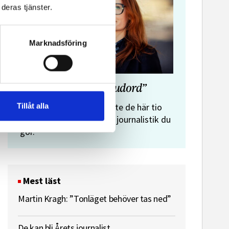
deras tjänster.
Marknadsföring
”Journalistens tio budord”
Malin Crona:
Tillåt alla
Följer du inte de här tio
budorden? Då är det inte journalistik du
gör.
Mest läst
Martin Kragh: ”Tonläget behöver tas ned”
De kan bli Årets journalist