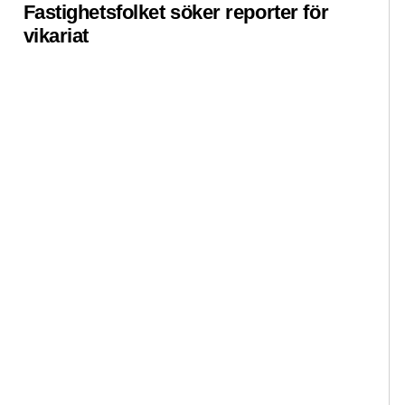
Fastighetsfolket söker reporter för
Pre
vikariat
ko