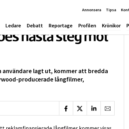
Annonsera
Tipsa
Kon
Ledare
Debatt
Reportage
Profilen
Krönikor
P
bes nästa steg mot
om användare lagt ut, kommer att bredda
ywood-producerade långfilmer,
Dela på Facebook
Dela på X
Dela på LinkedIn
Dela via 
 att reklamfinansierade långfilmer kommer visas