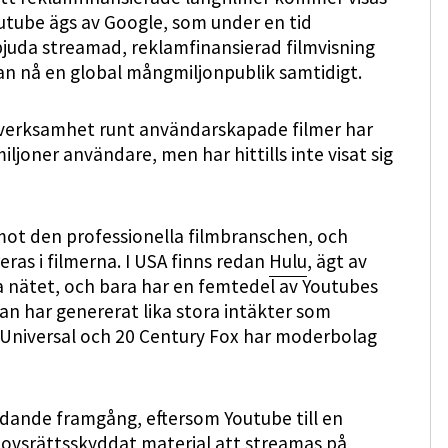
tube ägs av Google, som under en tid
uda streamad, reklamfinansierad filmvisning
kan nå en global mångmiljonpublik samtidigt.
sverksamhet runt användarskapade filmer har
joner användare, men har hittills inte visat sig
g mot den professionella filmbranschen, och
ras i filmerna. I USA finns redan
Hulu
, ägt av
 nätet, och bara har en femtedel av Youtubes
an har genererat lika stora intäkter som
. Universal och 20 Century Fox har moderbolag
ande framgång, eftersom Youtube till en
phovsrättsskyddat material att streamas på