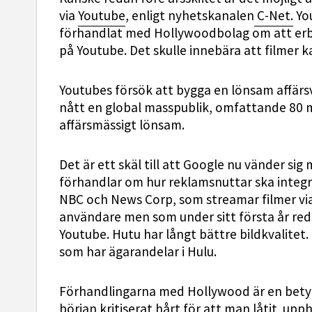
via
Youtube
, enligt nyhetskanalen
C-Net.
You
förhandlat med Hollywoodbolag om att erbj
på Youtube. Det skulle innebära att filmer 
Youtubes försök att bygga en lönsam affär
nått en global masspublik, omfattande 80 mil
affärsmässigt lönsam.
Det är ett skäl till att Google nu vänder si
förhandlar om hur reklamsnuttar ska integre
NBC och News Corp, som streamar filmer via
användare men som under sitt första år red
Youtube. Hutu har långt bättre bildkvalitet
som har ägarandelar i Hulu.
Förhandlingarna med Hollywood är en betyd
början kritiserat hårt för att man låtit up