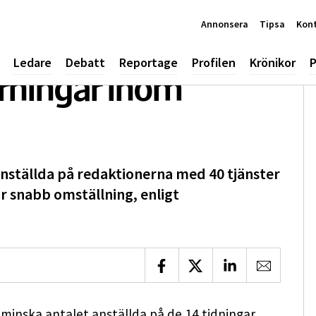
Annonsera
Tipsa
Kon
Ledare
Debatt
Reportage
Profilen
Krönikor
P
ärningar inom
anställda på redaktionerna med 40 tjänster
ör snabb omställning, enligt
Dela på Facebook
Dela på X
Dela på LinkedIn
Dela via 
minska antalet anställda på de 14 tidningar