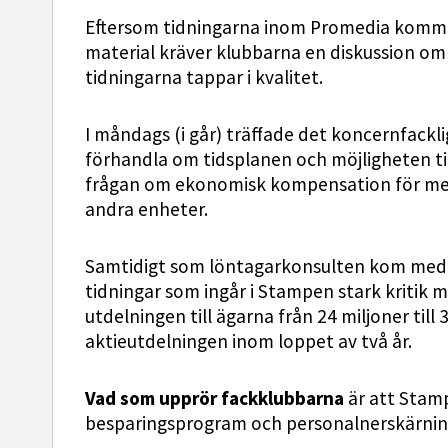
Eftersom tidningarna inom Promedia kommer
material kräver klubbarna en diskussion o
tidningarna tappar i kvalitet.
I måndags (i går) träffade det koncernfackl
förhandla om tidsplanen och möjligheten ti
frågan om ekonomisk kompensation för medarb
andra enheter.
Samtidigt som löntagarkonsulten kom med s
tidningar som ingår i Stampen stark kritik
utdelningen till ägarna från 24 miljoner till
aktieutdelningen inom loppet av två år.
Vad som upprör fackklubbarna
är att Sta
besparingsprogram och personalnerskärnin