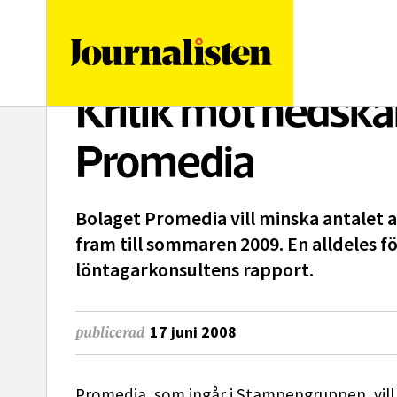
logotyp
Kritik mot nedsk
Promedia
Bolaget Promedia vill minska antalet 
fram till sommaren 2009. En alldeles f
löntagarkonsultens rapport.
17 juni 2008
publicerad
Promedia, som ingår i Stampengruppen, vill 