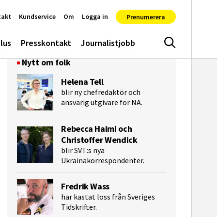
takt
Kundservice
Om
Logga in
Prenumerera
lus
Presskontakt
Journalistjobb
Sök
Nytt om folk
Helena Tell
blir ny chefredaktör och
ansvarig utgivare för NA.
Rebecca Haimi och
Christoffer Wendick
blir SVT:s nya
Ukrainakorrespondenter.
e-post
Fredrik Wass
har kastat loss från Sveriges
Tidskrifter.