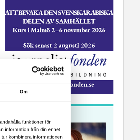
Om
ssekreterare till Sidas
Hem & Hyr
mmunikationsenhet
Vänersbo
Krönikor
andahålla funktioner för
n information från din enhet
 tur kombinera informationen