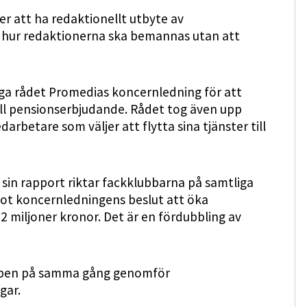
 att ha redaktionellt utbyte av
m hur redaktionerna ska bemannas utan att
iga rådet Promedias koncernledning för att
ll pensionserbjudande. Rådet tog även upp
etare som väljer att flytta sina tjänster till
in rapport riktar fackklubbarna på samtliga
 mot koncernledningens beslut att öka
 32 miljoner kronor. Det är en fördubbling av
mpen på samma gång genomför
gar.