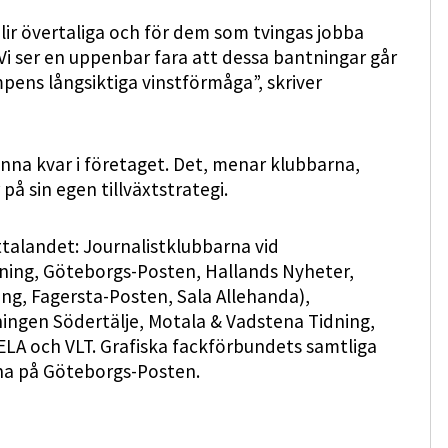
ir övertaliga och för dem som tvingas jobba
 Vi ser en uppenbar fara att dessa bantningar går
pens långsiktiga vinstförmåga”, skriver
anna kvar i företaget. Det, menar klubbarna,
på sin egen tillväxtstrategi.
alandet: Journalist­klubbarna vid
ning, Göteborgs-Posten, Hallands Nyheter,
ng, Fagersta-Posten, Sala Allehanda),
ningen Södertälje, Motala & Vadstena Tidning,
LA och VLT. Grafiska fackförbundets samtliga
na på Göteborgs-Posten.