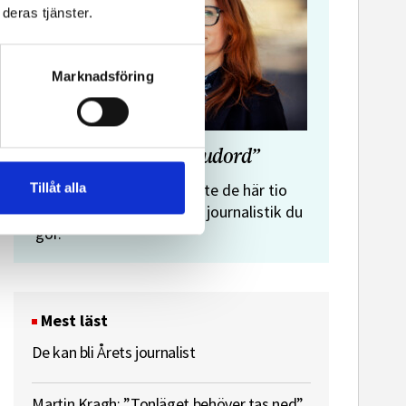
deras tjänster.
Marknadsföring
”Journalistens tio budord”
Malin Crona:
Tillåt alla
Följer du inte de här tio
budorden? Då är det inte journalistik du
gör.
Mest läst
De kan bli Årets journalist
Martin Kragh: ”Tonläget behöver tas ned”