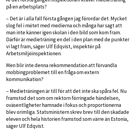
på en arbetsplats?
– Det är i alla fall första gången jag förordar det. Mycket
slog fel i mötet med medierna och många har sagt att
man inte känner igen skolan i den bild som kom fram.
Därför är medieträning en del i den plan med de punkter
vi lagt fram, säger Ulf Edqvist, inspektör på
Arbetsmiljöinspektionen.
Men blir inte denna rekommendation att förvandla
mobbingproblemet till en fråga om extern
kommunikation?
– Medieträningen är till för att det inte ska spåra fel. Nu
framstod det som om rektorn förringade händelsen,
oväsentligheter hamnade i fokus och proportionerna
blev orimliga. Statsministern skrev brev till den skadade
eleven och hela historien framstod som värre än Estonia,
säger Ulf Edqvist.