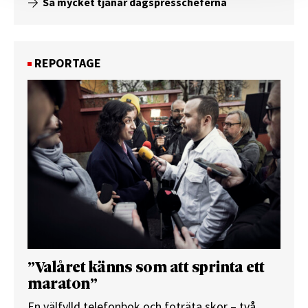
Så mycket tjänar dagspresscheferna
REPORTAGE
”Valåret känns som att sprinta ett
maraton”
En välfylld telefonbok och foträta skor – två