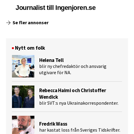
Journalist till Ingenjoren.se
Se fler annonser
Nytt om folk
Helena Tell
blir ny chefredaktör och ansvarig
utgivare för NA.
Rebecca Haimi och Christoffer
Wendick
blir SVT:s nya Ukrainakorrespondenter.
Fredrik Wass
har kastat loss från Sveriges Tidskrifter.