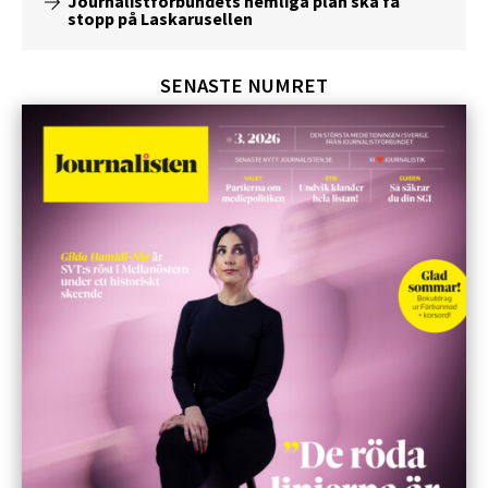
Journalistförbundets hemliga plan ska få
stopp på Laskarusellen
SENASTE NUMRET