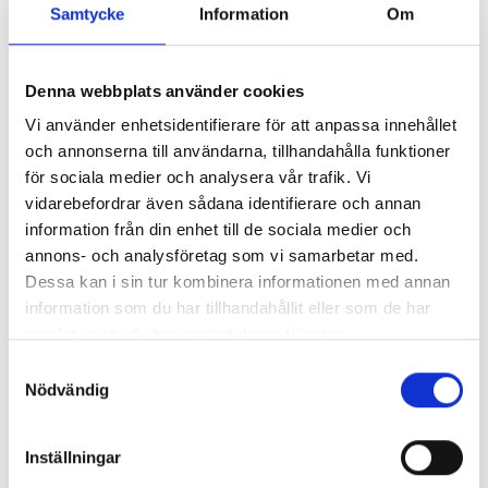
Samtycke
Information
Om
Denna webbplats använder cookies
Lönerna – redaktion för redaktion
Vi använder enhetsidentifierare för att anpassa innehållet
och annonserna till användarna, tillhandahålla funktioner
Så mycket tjänar vi – och våra chefer
för sociala medier och analysera vår trafik. Vi
vidarebefordrar även sådana identifierare och annan
information från din enhet till de sociala medier och
annons- och analysföretag som vi samarbetar med.
Dessa kan i sin tur kombinera informationen med annan
information som du har tillhandahållit eller som de har
samlat in när du har använt deras tjänster.
Samtyckesval
Nödvändig
Inställningar