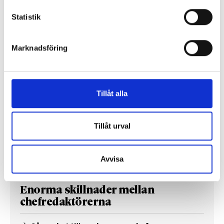
Så mycket tjänar mediecheferna
Statistik
Så mycket tjänar 260 mediechefer
Marknadsföring
Tillåt alla
Tillåt urval
Avvisa
Enorma skillnader mellan
chefredaktörerna