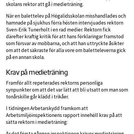
skolans rektor att gå i medieträning.
När en balettelev på Högalidsskolan misshandlades och
hamnade på sjukhus förra hösten intervjuades rektorn
Sven-Erik Tunerholt i en rad medier. Rektorn fick
därefter kraftig kritik för att hans förklaringar framstod
som försvar av mobbarna, och att han uttryckte åsikter
om att det säkraste för alla vore om baletteleverna gick
på en annan skola.
Krav på medieträning
Framför allt repeterades rektorns personliga
synpunkter om att det var lätt att bli utsatt om man som
tonårskille går klädd i trikåer.
I tidningen Arbetarskydd framkom att
Arbetsmiljöinspektionens rapport innehöll krav på att
sätta rektorn i medieträning:
Är det första gången inspektionen kräver medieträning