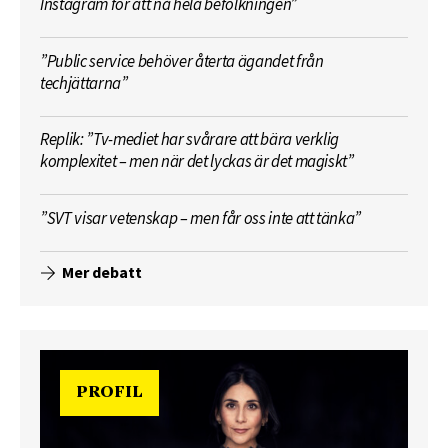
Instagram för att nå hela befolkningen”
”Public service behöver återta ägandet från
techjättarna”
Replik: ”Tv-mediet har svårare att bära verklig
komplexitet – men när det lyckas är det magiskt”
”SVT visar vetenskap – men får oss inte att tänka”
Mer debatt
PROFIL