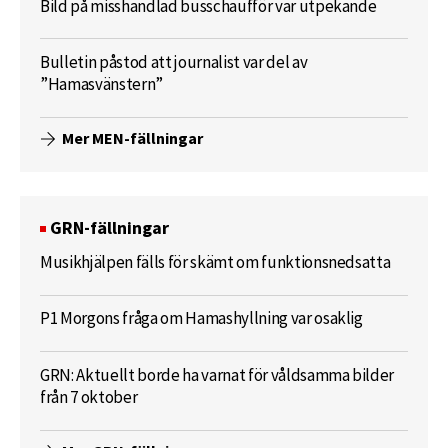
Bild på misshandlad busschaufför var utpekande
Bulletin påstod att journalist var del av
”Hamasvänstern”
Mer MEN-fällningar
GRN-fällningar
Musikhjälpen fälls för skämt om funktionsnedsatta
P1 Morgons fråga om Hamashyllning var osaklig
GRN: Aktuellt borde ha varnat för våldsamma bilder
från 7 oktober