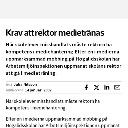
Krav att rektor medietränas
När skolelever misshandlats måste rektorn ha
kompetens i mediehantering.Efter en i medierna
uppmärksammad mobbing på Högalidsskolan har
Arbetsmiljöinspektionen uppmanat skolans rektor
att gå i medieträning.
Julia Nilsson
text
Dela på Facebook
Dela på X
Dela på L
Dela
14 januari 2002
publicerad
När skolelever misshandlats måste rektorn ha
kompetens i mediehantering.
Efter en i medierna uppmärksammad mobbing på
Högalidsskolan har Arbetsmiljöinspektionen uppmanat