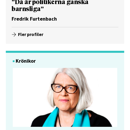
”Då är politikerna ganska
barnsliga”
Fredrik Furtenbach
Fler profiler
Krönikor