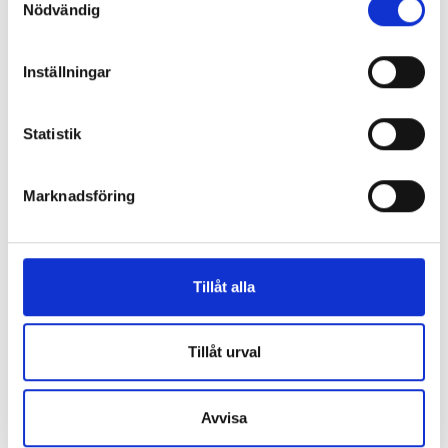
Nödvändig
Inställningar
Enorma skillnader mellan
Statistik
chefredaktörerna
Marknadsföring
Så mycket tjänar dagspresscheferna
Tillåt alla
REPORTAGE
Tillåt urval
Avvisa