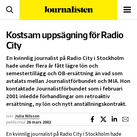
logotyp
Sök
Men
Kostsam uppsägning för Radio
City
En kvinnlig journalist på Radio City i Stockholm
hade under flera år fått lägre lön och
semestertillägg och OB-ersättning än vad som
avtalats mellan Journalistförbundet och MIA. Hon
kontaktade Journalistförbundet som i februari
2001 inledde förhandlingar om retroaktiv
ersättning, ny lön och nytt anställningskontrakt.
Julia Nilsson
text
Dela på Facebook
Dela på X
Dela på L
Dela
26 mars 2002
publicerad
En kvinnlig journalist på Radio City i Stockholm hade