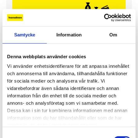
Samtycke
Information
Om
Denna webbplats använder cookies
Vi använder enhetsidentifierare för att anpassa innehållet
Så mycket tjänar mediecheferna
och annonserna till användarna, tillhandahålla funktioner
för sociala medier och analysera vår trafik. Vi
Så mycket tjänar 260 mediechefer
vidarebefordrar även sådana identifierare och annan
information från din enhet till de sociala medier och
annons- och analysföretag som vi samarbetar med.
Dessa kan i sin tur kombinera informationen med annan
information som du har tillhandahållit eller som de har
samlat in när du har använt deras tjänster.
Samtyckesval