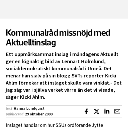
Kommunalråd missnöjd med
Aktuelltinslag
Ett uppmärksammat inslag i måndagens Aktuellt
ger en lögnaktig bild av Lennart Holmlund,
socialdemokratiskt kommunalråd i Umeå. Det
menar han själv på sin blogg.SVTs reporter Kicki
Ahlm förnekar att inslaget skulle vara vinklat.- Det
jag såg var i själva verket värre än det vi visade,
säger Kicki Ahlm.
Hanna Lundquist
text
Dela på Facebook
Dela på X
Dela på L
Dela
29 oktober 2009
publicerad
Inslaget handlar om hur SSUs ordförande Jytte