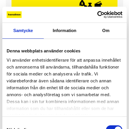
Samtycke
Information
Om
Denna webbplats använder cookies
Så mycket tjänar mediecheferna
Vi använder enhetsidentifierare för att anpassa innehållet
och annonserna till användarna, tillhandahålla funktioner
Så mycket tjänar 260 mediechefer
för sociala medier och analysera vår trafik. Vi
vidarebefordrar även sådana identifierare och annan
information från din enhet till de sociala medier och
annons- och analysföretag som vi samarbetar med.
Dessa kan i sin tur kombinera informationen med annan
information som du har tillhandahållit eller som de har
samlat in när du har använt deras tjänster.
Samtyckesval