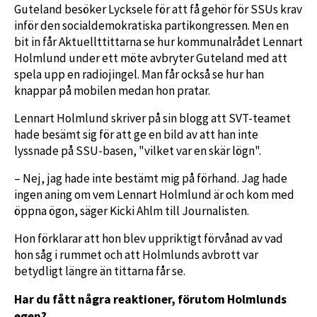
Guteland besöker Lycksele för att få gehör för SSUs krav
inför den socialdemokratiska partikongressen. Men en
bit in får Aktuellttittarna se hur kommunalrådet Lennart
Holmlund under ett möte avbryter Guteland med att
spela upp en radiojingel. Man får också se hur han
knappar på mobilen medan hon pratar.
Lennart Holmlund skriver på sin blogg att SVT-teamet
hade besämt sig för att ge en bild av att han inte
lyssnade på SSU-basen, "vilket var en skär lögn".
– Nej, jag hade inte bestämt mig på förhand. Jag hade
ingen aning om vem Lennart Holmlund är och kom med
öppna ögon, säger Kicki Ahlm till Journalisten.
Hon förklarar att hon blev uppriktigt förvånad av vad
hon såg i rummet och att Holmlunds avbrott var
betydligt längre än tittarna får se.
Har du fått några reaktioner, förutom Holmlunds
egen?